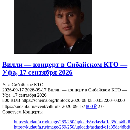
Вилли — концерт в Сибайском КТО —
Уфа, 17 сентября 2026
Уфа
Сибайское КТО
2026-09-17
2026-09-17
Вилли — концерт в Сибайском КТО —
Уфа, 17 сентября 2026
800
RUB
https://schema.org/InStock
2026-08-08T03:32:00+03:00
https://kudaufa.ru/event/villi-ufa-2026-09-17/
800
₽
2
0
Советуем Концерты
https://kudaufa.ru/image/269/250/uploads/asdasd/e1a35de4db
https://kudaufa.ru/image/269/250/uploads/asdasd/e1a35de4db