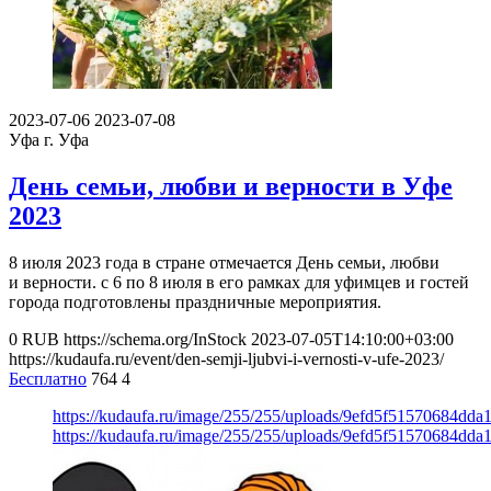
2023-07-06
2023-07-08
Уфа
г. Уфа
День семьи, любви и верности в Уфе
2023
8 июля 2023 года в стране отмечается День семьи, любви
и верности. с 6 по 8 июля в его рамках для уфимцев и гостей
города подготовлены праздничные мероприятия.
0
RUB
https://schema.org/InStock
2023-07-05T14:10:00+03:00
https://kudaufa.ru/event/den-semji-ljubvi-i-vernosti-v-ufe-2023/
Бесплатно
764
4
https://kudaufa.ru/image/255/255/uploads/9efd5f51570684dd
https://kudaufa.ru/image/255/255/uploads/9efd5f51570684dd