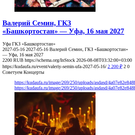
Валерий Семин, ГКЗ
«Башкортостан» — Уфа, 16 мая 2027
Уфа
ГКЗ «Башкортостан»
2027-05-16
2027-05-16
Валерий Семин, ГКЗ «Башкортостан»
— Уфа, 16 мая 2027
2200
RUB
https://schema.org/InStock
2026-08-08T03:32:00+03:00
https://kudaufa.ru/event/valeriy-semin-ufa-2027-05-16/
2 200
₽
2
0
Советуем Концерты
https://kudaufa.ru/image/269/250/uploads/asdasd/4a07e82e84
https://kudaufa.ru/image/269/250/uploads/asdasd/4a07e82e84