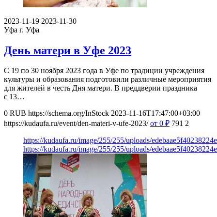
2023-11-19
2023-11-30
Уфа
г. Уфа
День матери в Уфе 2023
С 19 по 30 ноября 2023 года в Уфе по традиции учреждения
культуры и образования подготовили различные мероприятия
для жителей в честь Дня матери. В преддверии праздника
с 13…
0
RUB
https://schema.org/InStock
2023-11-16T17:47:00+03:00
https://kudaufa.ru/event/den-materi-v-ufe-2023/
от 0
₽
791
2
https://kudaufa.ru/image/255/255/uploads/edebaae5f4023822
https://kudaufa.ru/image/255/255/uploads/edebaae5f4023822