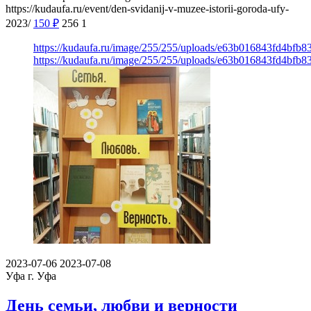
https://kudaufa.ru/event/den-svidanij-v-muzee-istorii-goroda-ufy-
2023/
150
₽
256
1
https://kudaufa.ru/image/255/255/uploads/e63b016843fd4bfb
https://kudaufa.ru/image/255/255/uploads/e63b016843fd4bfb
2023-07-06
2023-07-08
Уфа
г. Уфа
День семьи, любви и верности