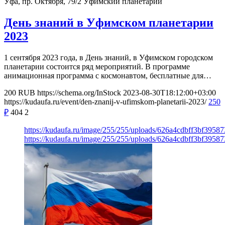
Уфа, пр. Октября, 79/2
Уфимский планетарий
День знаний в Уфимском планетарии
2023
1 сентября 2023 года, в День знаний, в Уфимском городском
планетарии состоится ряд мероприятий. В программе
анимационная программа с космонавтом, бесплатные для…
200
RUB
https://schema.org/InStock
2023-08-30T18:12:00+03:00
https://kudaufa.ru/event/den-znanij-v-ufimskom-planetarii-2023/
250
₽
404
2
https://kudaufa.ru/image/255/255/uploads/626a4cdbff3bf3958
https://kudaufa.ru/image/255/255/uploads/626a4cdbff3bf3958