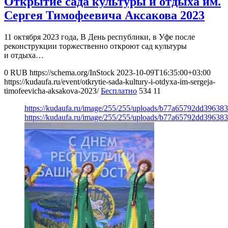
Открытие сада культуры и отдыха им.
Сергея Тимофеевича Аксакова 2023
11 октября 2023 года, В День республики, в Уфе после
реконструкции торжественно откроют сад культуры
и отдыха…
0
RUB
https://schema.org/InStock
2023-10-09T16:35:00+03:00
https://kudaufa.ru/event/otkrytie-sada-kultury-i-otdyxa-im-sergeja-
timofeevicha-aksakova-2023/
Бесплатно
534
11
https://kudaufa.ru/image/255/255/uploads/b77a65792dd39638
https://kudaufa.ru/image/255/255/uploads/b77a65792dd39638