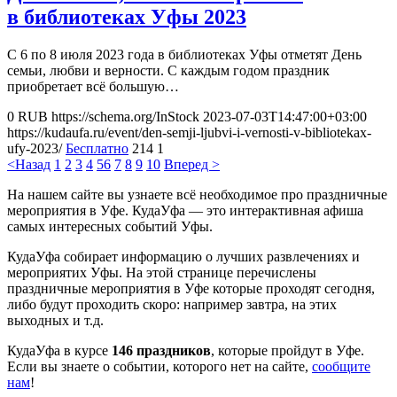
в библиотеках Уфы 2023
С 6 по 8 июля 2023 года в библиотеках Уфы отметят День
семьи, любви и верности. С каждым годом праздник
приобретает всё большую…
0
RUB
https://schema.org/InStock
2023-07-03T14:47:00+03:00
https://kudaufa.ru/event/den-semji-ljubvi-i-vernosti-v-bibliotekax-
ufy-2023/
Бесплатно
214
1
<Назад
1
2
3
4
5
6
7
8
9
10
Вперед >
На нашем сайте вы узнаете всё необходимое про праздничные
мероприятия в Уфе. КудаУфа — это интерактивная афиша
самых интересных событий Уфы.
КудаУфа собирает информацию о лучших развлечениях и
мероприятих Уфы. На этой странице перечислены
праздничные мероприятия в Уфе которые проходят сегодня,
либо будут проходить скоро: например завтра, на этих
выходных и т.д.
КудаУфа в курсе
146 праздников
, которые пройдут в Уфе.
Если вы знаете о событии, которого нет на сайте,
сообщите
нам
!