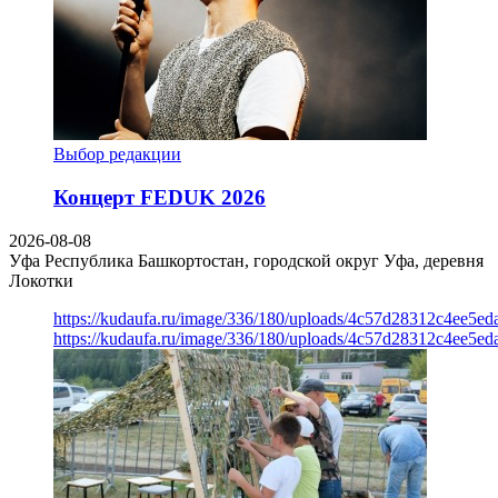
Выбор редакции
Концерт FEDUK 2026
2026-08-08
Уфа
Республика Башкортостан, городской округ Уфа, деревня
Локотки
https://kudaufa.ru/image/336/180/uploads/4c57d28312c4ee5ed
https://kudaufa.ru/image/336/180/uploads/4c57d28312c4ee5ed