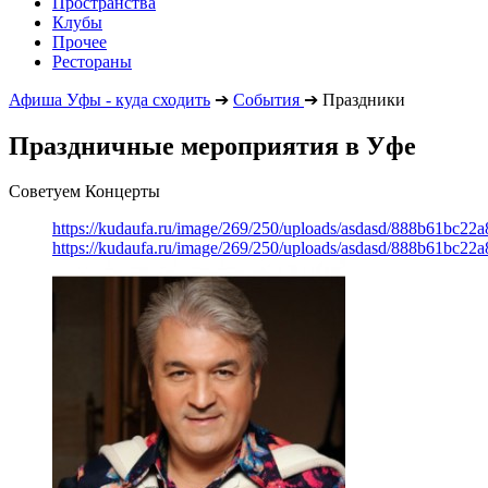
Пространства
Клубы
Прочее
Рестораны
Афиша Уфы - куда сходить
➔
События
➔
Праздники
Праздничные мероприятия в Уфе
Советуем Концерты
https://kudaufa.ru/image/269/250/uploads/asdasd/888b61bc22
https://kudaufa.ru/image/269/250/uploads/asdasd/888b61bc22