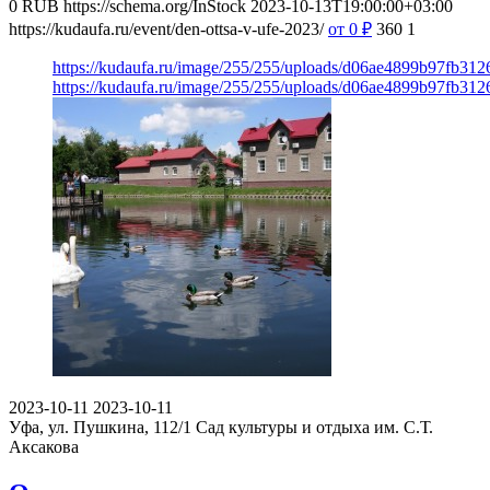
0
RUB
https://schema.org/InStock
2023-10-13T19:00:00+03:00
https://kudaufa.ru/event/den-ottsa-v-ufe-2023/
от 0
₽
360
1
https://kudaufa.ru/image/255/255/uploads/d06ae4899b97fb31
https://kudaufa.ru/image/255/255/uploads/d06ae4899b97fb31
2023-10-11
2023-10-11
Уфа, ул. Пушкина, 112/1
Сад культуры и отдыха им. С.Т.
Аксакова