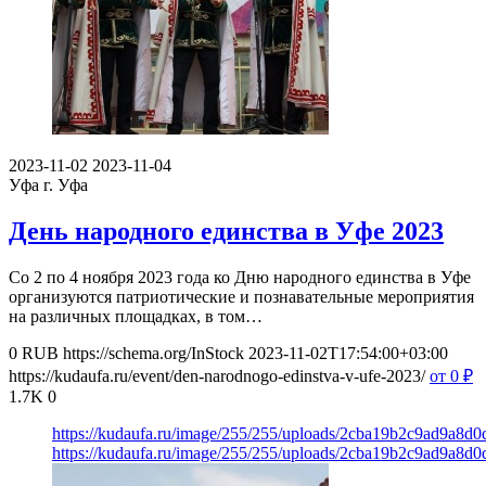
2023-11-02
2023-11-04
Уфа
г. Уфа
День народного единства в Уфе 2023
Со 2 по 4 ноября 2023 года ко Дню народного единства в Уфе
организуются патриотические и познавательные мероприятия
на различных площадках, в том…
0
RUB
https://schema.org/InStock
2023-11-02T17:54:00+03:00
https://kudaufa.ru/event/den-narodnogo-edinstva-v-ufe-2023/
от 0
₽
1.7K
0
https://kudaufa.ru/image/255/255/uploads/2cba19b2c9ad9a8d0
https://kudaufa.ru/image/255/255/uploads/2cba19b2c9ad9a8d0