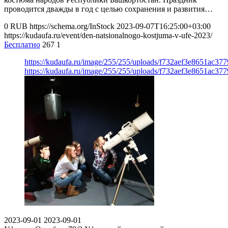
проводится дважды в год с целью сохранения и развития…
0
RUB
https://schema.org/InStock
2023-09-07T16:25:00+03:00
https://kudaufa.ru/event/den-natsionalnogo-kostjuma-v-ufe-2023/
Бесплатно
267
1
https://kudaufa.ru/image/255/255/uploads/f732aef3e8651ac37
https://kudaufa.ru/image/255/255/uploads/f732aef3e8651ac37
2023-09-01
2023-09-01