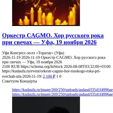
Оркестр CAGMO. Хор русского рока
при свечах — Уфа, 19 ноября 2026
Уфа
Конгресс-холл «Торатау» (Уфа)
2026-11-19
2026-11-19
Оркестр CAGMO. Хор русского рока
при свечах — Уфа, 19 ноября 2026
2100
RUB
https://schema.org/InStock
2026-08-08T03:32:00+03:00
https://kudaufa.ru/event/orkestr-cagmo-hor-russkogo-roka-pri-
svechah-ufa-2026-11-19/
2 100
₽
1
0
Советуем Концерты
https://kudaufa.ru/image/269/250/uploads/asdasd/f3541f4996
https://kudaufa.ru/image/269/250/uploads/asdasd/f3541f4996