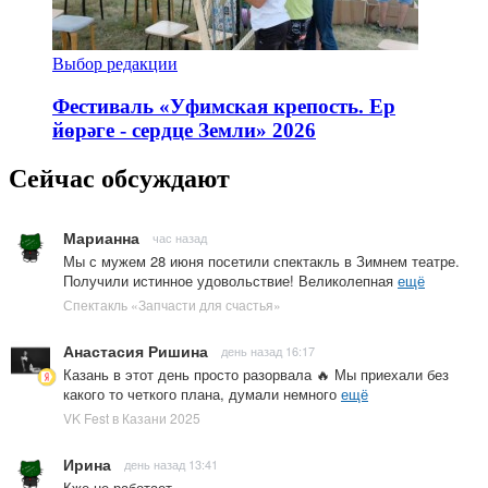
Выбор редакции
Фестиваль «Уфимская крепость. Ер
йөрәге - сердце Земли» 2026
Сейчас обсуждают
Марианна
час назад
Мы с мужем 28 июня посетили спектакль в Зимнем театре.
Получили истинное удовольствие! Великолепная
ещё
Спектакль «Запчасти для счастья»
Анастасия Ришина
день назад 16:17
Казань в этот день просто разорвала 🔥 Мы приехали без
какого то четкого плана, думали немного
ещё
VK Fest в Казани 2025
Ирина
день назад 13:41
Кже не работает.