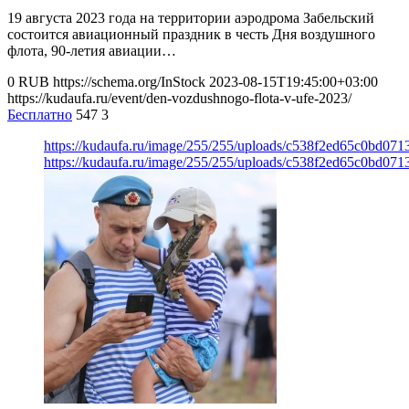
19 августа 2023 года на территории аэродрома Забельский
состоится авиационный праздник в честь Дня воздушного
флота, 90-летия авиации…
0
RUB
https://schema.org/InStock
2023-08-15T19:45:00+03:00
https://kudaufa.ru/event/den-vozdushnogo-flota-v-ufe-2023/
Бесплатно
547
3
https://kudaufa.ru/image/255/255/uploads/c538f2ed65c0bd07
https://kudaufa.ru/image/255/255/uploads/c538f2ed65c0bd07