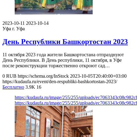
2023-10-11
2023-10-14
Уфа
г. Уфа
День Республики Башкортостан 2023
11 октября 2023 года жители Башкортостана отпразднуют
День Республики. В День республики, 11 октября, в Уфе
после реконструкции торжественно откроют сад…
0
RUB
https://schema.org/InStock
2023-10-05T20:40:00+03:00
https://kudaufa.ru/event/den-respubliki-bashkortostan-2023/
Бесплатно
3.9K
16
https://kudaufa.ru/image/255/255/uploads/ec7063343c08c982
https://kudaufa.ru/image/255/255/uploads/ec7063343c08c982