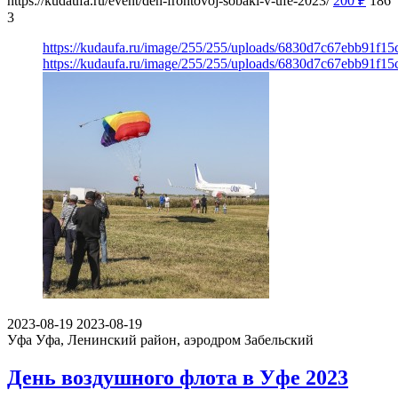
https://kudaufa.ru/event/den-frontovoj-sobaki-v-ufe-2023/
200
₽
186
3
https://kudaufa.ru/image/255/255/uploads/6830d7c67ebb91f15
https://kudaufa.ru/image/255/255/uploads/6830d7c67ebb91f15
2023-08-19
2023-08-19
Уфа
Уфа, Ленинский район, аэродром Забельский
День воздушного флота в Уфе 2023