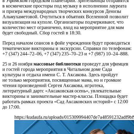
в Уфимском городском планетарии. Зрительницы отправятся
в космические просторы под музыку в исполнении лауреата
и призера международных творческих конкурсов Денизы
Альмухаметовой. Очутиться в объятиях Вселенной позволит
визуализация на куполе. Организаторы подчеркивают, что
количество мест ограничено, вход на мероприятие для мам
будет свободный. Сбор гостей в 18:30.
Перед началом сеансов в фойе учреждения будут проводиться
тематические викторины и экскурсии. Справки по телефонам:
+7 (347) 244–72–06, +7 (347) 235–70–23 и +7 (987) 10–24–888.
25 и 26 ноября
массовые библиотеки
проведут для уфимцев
и гостей города мероприятия в Читальном доме Сада
культуры и отдыха имени С. Т. Аксакова. Здесь пройдут
не только мероприятия, посвященные мама, но и громкие
чтения произведений Сергея Аксакова, игротека,
литературный дартс «Аксаковская осень», увлекательные
викторины и занимательные мастер-классы. Площадка будет
работать рамках проекта «Сад Аксаковских историй» с 12:00
до 17:00.
https://kudaufa.ru/uploads/015309994407de7a48591232adf9bf