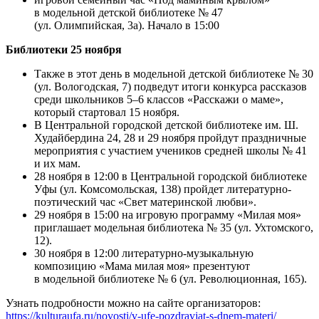
в модельной детской библиотеке № 47
(ул. Олимпийская, 3а). Начало в 15:00
Библиотеки 25 ноября
Также в этот день в модельной детской библиотеке № 30
(ул. Вологодская, 7) подведут итоги конкурса рассказов
среди школьников 5–6 классов «Расскажи о маме»,
который стартовал 15 ноября.
В Центральной городской детской библиотеке им. Ш.
Худайбердина 24, 28 и 29 ноября пройдут праздничные
мероприятия с участием учеников средней школы № 41
и их мам.
28 ноября в 12:00 в Центральной городской библиотеке
Уфы (ул. Комсомольская, 138) пройдет литературно-
поэтический час «Свет материнской любви».
29 ноября в 15:00 на игровую программу «Милая моя»
приглашает модельная библиотека № 35 (ул. Ухтомского,
12).
30 ноября в 12:00 литературно-музыкальную
композицию «Мама милая моя» презентуют
в модельной библиотеке № 6 (ул. Революционная, 165).
Узнать подробности можно на сайте организаторов:
https://kulturaufa.ru/novosti/v-ufe-pozdravjat-s-dnem-materi/