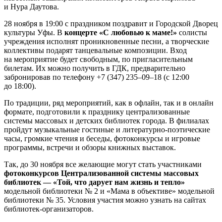
и Нура Даутова.
28 ноября в 19:00 с праздником поздравит и Городской Дворец
культуры Уфы. В
концерте «С любовью к маме!»
солисты
учреждения исполнят проникновенные песни, а творческие
коллективы подарят танцевальные композиции. Вход
на мероприятие будет свободным, по пригласительным
билетам. Их можно получить в ГДК, предварительно
забронировав по телефону +7 (347) 235–09–18 (с 12:00
до 18:00).
По традиции, ряд мероприятий, как в офлайн, так и в онлайн
формате, подготовили к празднику централизованные
системы массовых и детских библиотек города. В филиалах
пройдут музыкальные гостиные и литературно-поэтические
часы, громкие чтения и беседы, фотоконкурсы и игровые
программы, встречи и обзоры книжных выставок.
Так, до 30 ноября все желающие могут стать участниками
фотоконкурсов Централизованной системы массовых
библиотек — «Той, что дарует нам жизнь и тепло»
модельной библиотеки № 2 и «Мама в объективе» модельной
библиотеки № 35. Условия участия можно узнать на сайтах
библиотек-организаторов.