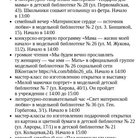
мамы» в детской библиотеке № 28 (ул. Первомайская,
43). Школьники сошьют игольницу из фетра. Начало
в 13:00
семейный вечер «Материнское сердце — источник
любви» в модельной библиотеке № 2 (ул. З. Биишевой,
15). Начало в 14:00
конкурсно-игровую программу «Мама — жизни моей
начало» в модельной библиотеке № 26 (ул. М. Жукова,
11/2). Начало в 14:00
громкие чтения «Мы будем вечно прославлять
ту женщину — чье имя — Мать» в официальной группе
модельной библиотеки № 26 социальной сети
ВКонтакте https://vk.com/biblio26_ufa. Начало в 14:00
мастер-класс по изготовлению открытки и выставку
«Милой мамочки портрет» в модельной детской
библиотеке № 7 (ул. Кирова, 40/1). Он пройдет
в учреждении с 14:00 до 15:00
литературно-познавательный час «Свет материнской
любви» в модельной библиотеке № 36 (ул. Ген.
Горбатова, 3/1). Начало в 14:00
мастер-классы по изготовлению подарочной открытки
из картона и цветной бумаги в детской библиотеке № 22
(ул. Авроры, 17/1) и в детской библиотеке № 21
(ул. Кольцевая,24). Начало в 15:00
игровой семейный час «Под маминым крылом»