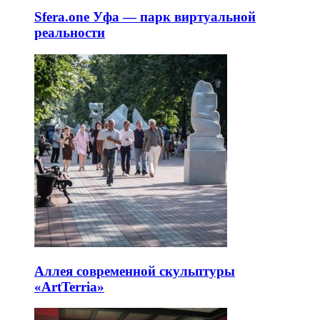
Sfera.one Уфа — парк виртуальной
реальности
Аллея современной скульптуры
«ArtTerria»