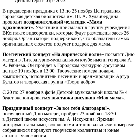
День матери в Уфе 2023
В преддверии праздника с 13 по 25 ноября Центральная
городская детская библиотека им. Ш. А. Худайбердина
проводит
поздравительный челлендж «Мама
вдохновляет»
. Участники присылают в группу учреждения
ВКонтакте видеоролики, которые будут размещены здесь 26
ноября. Организаторы подчеркивают, что обладатели самых
оригинальных сюжетов получат подарок для мамы.
Поэтический концерт «На лирической волне»
посвятят Дню
матери в Литературно-музыкальном клубе имени генерала А.
А. Рябцева. Он пройдет в Городском культурно-досуговом
центре 19 ноября в 13:00. Творческие номера подарят
композитор, исполнитель-песенник и аранжировщик Артур
Булатов и творческая группа «Твори добро».
С 20 по 27 ноября в фойе Детской музыкальной школы № 4
будет экспонироваться
выставка рисунков «Моя мама»
.
Праздничный концерт «За все тебя благодарю!»
,
посвященный Дню матери, пройдет 23 ноября в 18:30
в Детской школе искусств им. А. Искужина. Яркими
инструментальными, вокальными и танцевальными номерами
собравшихся порадуют творческие коллективы и юные
артисты учреждения.