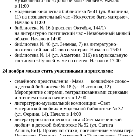
музыкальный час «Дорогой мой человек». Начало
в 11:00
модельная юношеская библиотека № 41 (ул. Калинина,
11) на познавательный час «Искусство быть матерью».
Начало в 11:00
библиотека № 16 (проспект Октября, 144/1)
на литературно-поэтический час «Незабвенный милый
образ». Начало в 14:00
библиотека № 46 (ул. Зеленая, 7) на литературно-
поэтический час «Слово о матери». Начало в 15:00
библиотека № 14 (ул. Ахметова, 316) на музыкальную
гостиную «Лучшей маме на свете». Начало в 17:00
24 ноября можно стать участниками и зрителями:
семейного представления «Мама — волшебное слово»
в детской библиотеке № 18 (ул. Выгонная, 12).
Мероприятие с играми, театрализованными сценками
и чтением стихов начнется в 12:00
литературно-музыкальной композиции «Свет
материнской любви» в модельной библиотеке № 32
(ул. Ферина, 14). Начало в 14:00
литературно-поэтического часа «Свет материнской
любви» в детской библиотеке № 52 (ул. Сагита
Агиша,16/1). Прозвучат стихи, посвященные мамам пера
Некрасова, Есенина, Ахматовой и Твардовского. Начало