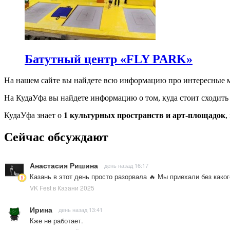
Батутный центр «FLY PARK»
На нашем сайте вы найдете всю информацию про интересные м
На КудаУфа вы найдете информацию о том, куда стоит сходить
КудаУфа знает о
1 культурных пространств и арт-площадок
,
Сейчас обсуждают
Анастасия Ришина
день назад 16:17
Казань в этот день просто разорвала 🔥 Мы приехали без како
VK Fest в Казани 2025
Ирина
день назад 13:41
Кже не работает.