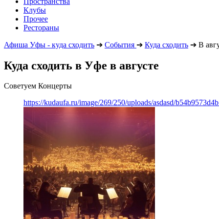
Пространства
Клубы
Прочее
Рестораны
Афиша Уфы - куда сходить
➔
События
➔
Куда сходить
➔
В авг
Куда сходить в Уфе в августе
Советуем Концерты
https://kudaufa.ru/image/269/250/uploads/asdasd/b54b9573d4