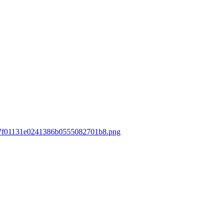
a037f01131e0241386b0555082701b8.png