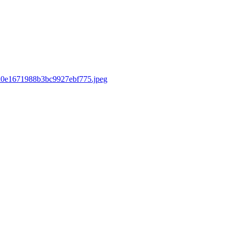
d/a0e1671988b3bc9927ebf775.jpeg