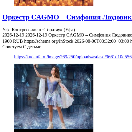
Оркестр CAGMO – Симфония Людовико Э
Уфа
Конгресс-холл «Торатау» (Уфа)
2026-12-19
2026-12-19
Оркестр CAGMO – Симфония Людовико Э
1900
RUB
https://schema.org/InStock
2026-08-06T03:32:00+03:00
Советуем С детьми
https://kudaufa.ru/image/269/250/uploads/asdasd/9661d10d55