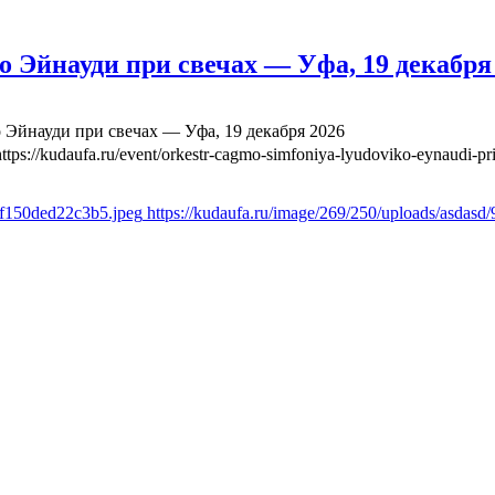
йнауди при свечах — Уфа, 19 декабря
йнауди при свечах — Уфа, 19 декабря 2026
https://kudaufa.ru/event/orkestr-cagmo-simfoniya-lyudoviko-eynaudi-p
6f150ded22c3b5.jpeg
https://kudaufa.ru/image/269/250/uploads/asda