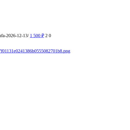
ufa-2026-12-13/
1 500
₽
2
0
a037f01131e0241386b0555082701b8.png