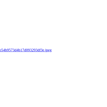
sd/b54b9573d4b17d093293df3e.jpeg