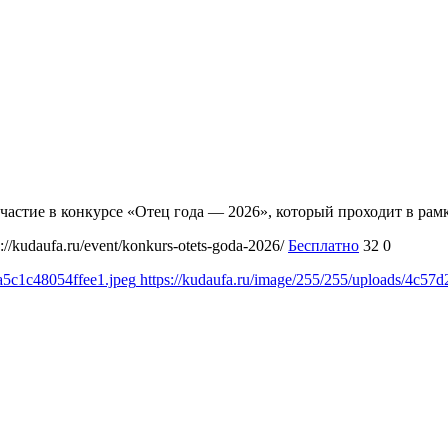
а участие в конкурсе «Отец года — 2026», который проходит в р
s://kudaufa.ru/event/konkurs-otets-goda-2026/
Бесплатно
32
0
a5c1c48054ffee1.jpeg
https://kudaufa.ru/image/255/255/uploads/4c5