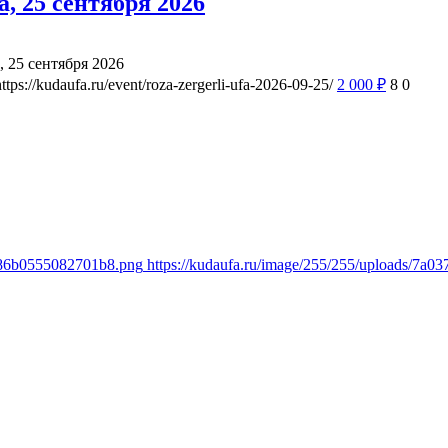
, 25 сентября 2026
, 25 сентября 2026
https://kudaufa.ru/event/roza-zergerli-ufa-2026-09-25/
2 000
₽
8
0
1386b0555082701b8.png
https://kudaufa.ru/image/255/255/uploads/7