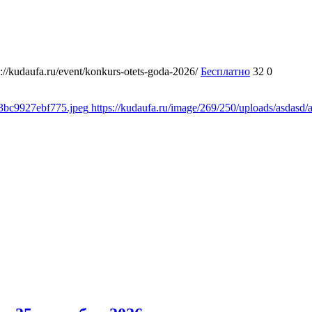
s://kudaufa.ru/event/konkurs-otets-goda-2026/
Бесплатно
32
0
b3bc9927ebf775.jpeg
https://kudaufa.ru/image/269/250/uploads/asdas