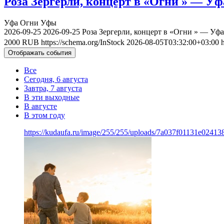
Роза Зергерли, концерт в «Огни » — Уфа
Уфа
Огни Уфы
2026-09-25
2026-09-25
Роза Зергерли, концерт в «Огни » — Уфа
2000
RUB
https://schema.org/InStock
2026-08-05T03:32:00+03:00
Отображать события
Все
Сегодня, 6 августа
Завтра, 7 августа
В эти выходные
В августе
В этом году
https://kudaufa.ru/image/255/255/uploads/7a037f01131e024