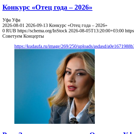
Конкурс «Отец года – 2026»
Уфа
Уфа
2026-08-01
2026-09-13
Конкурс «Отец года – 2026»
0
RUB
https://schema.org/InStock
2026-08-05T13:20:00+03:00
http
Советуем Концерты
https://kudaufa.ru/image/269/250/uploads/asdasd/a0e1671988