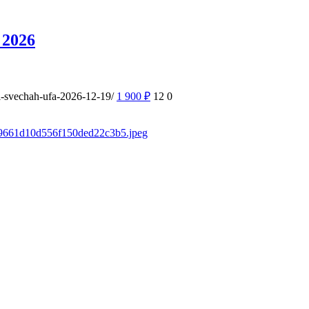
 2026
ri-svechah-ufa-2026-12-19/
1 900
₽
12
0
sd/9661d10d556f150ded22c3b5.jpeg