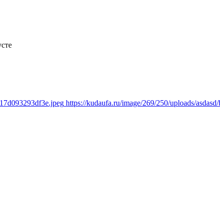
усте
b17d093293df3e.jpeg
https://kudaufa.ru/image/269/250/uploads/asda