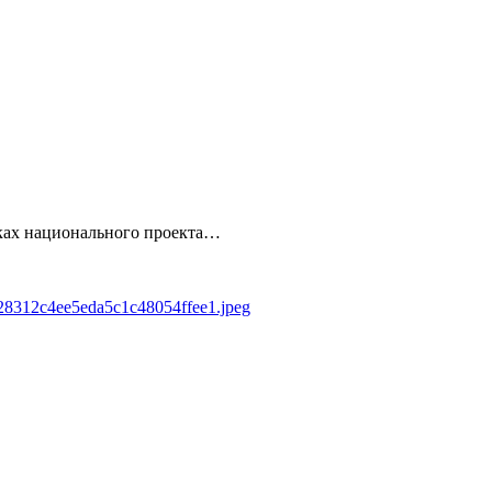
амках национального проекта…
7d28312c4ee5eda5c1c48054ffee1.jpeg