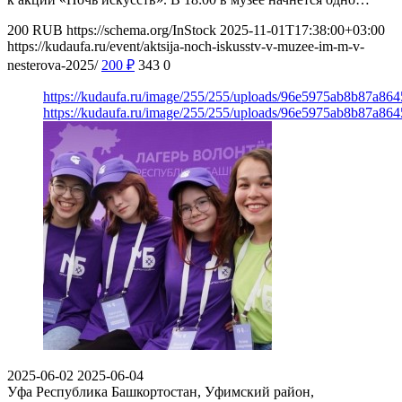
200
RUB
https://schema.org/InStock
2025-11-01T17:38:00+03:00
https://kudaufa.ru/event/aktsija-noch-iskusstv-v-muzee-im-m-v-
nesterova-2025/
200
₽
343
0
https://kudaufa.ru/image/255/255/uploads/96e5975ab8b87a86
https://kudaufa.ru/image/255/255/uploads/96e5975ab8b87a86
2025-06-02
2025-06-04
Уфа
Республика Башкортостан, Уфимский район,