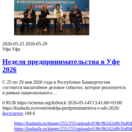
2026-05-25
2026-05-29
Уфа
Уфа
Неделя предпринимательства в Уфе
2026
С 25 по 29 мая 2026 года в Республике Башкортостан
состоится масштабное деловое событие, которое реализуется
в рамках национального…
0
RUB
https://schema.org/InStock
2026-05-14T13:41:00+03:00
https://kudaufa.ru/event/nedelja-predprinimatelstva-v-ufe-2026/
Бесплатно
108
6
https://kudaufa.ru/image/255/255/uploads/638c9b242a8b3faf0
https://kudaufa.ru/image/255/255/uploads/638c9b242a8b3faf0