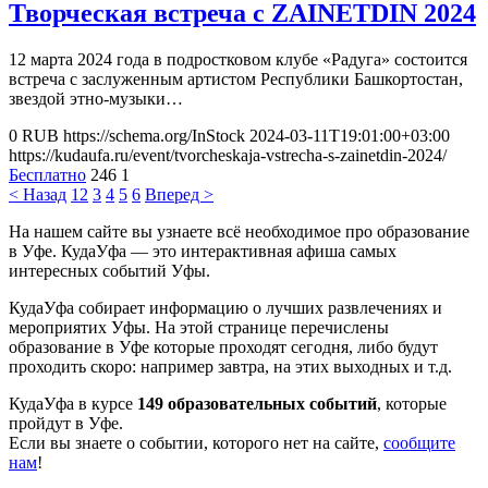
Творческая встреча с ZAINETDIN 2024
12 марта 2024 года в подростковом клубе «Радуга» состоится
встреча с заслуженным артистом Республики Башкортостан,
звездой этно-музыки…
0
RUB
https://schema.org/InStock
2024-03-11T19:01:00+03:00
https://kudaufa.ru/event/tvorcheskaja-vstrecha-s-zainetdin-2024/
Бесплатно
246
1
< Назад
1
2
3
4
5
6
Вперед >
На нашем сайте вы узнаете всё необходимое про образование
в Уфе. КудаУфа — это интерактивная афиша самых
интересных событий Уфы.
КудаУфа собирает информацию о лучших развлечениях и
мероприятих Уфы. На этой странице перечислены
образование в Уфе которые проходят сегодня, либо будут
проходить скоро: например завтра, на этих выходных и т.д.
КудаУфа в курсе
149 образовательных событий
, которые
пройдут в Уфе.
Если вы знаете о событии, которого нет на сайте,
сообщите
нам
!