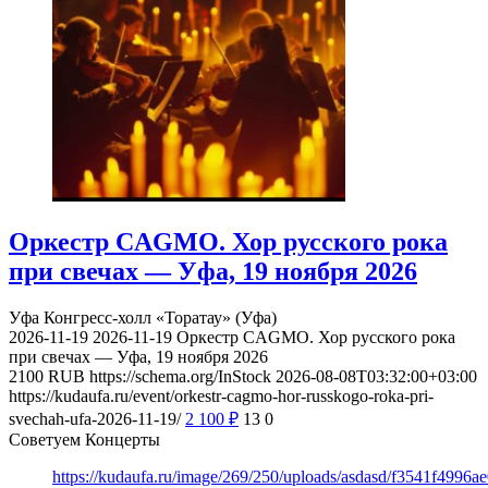
Оркестр CAGMO. Хор русского рока
при свечах — Уфа, 19 ноября 2026
Уфа
Конгресс-холл «Торатау» (Уфа)
2026-11-19
2026-11-19
Оркестр CAGMO. Хор русского рока
при свечах — Уфа, 19 ноября 2026
2100
RUB
https://schema.org/InStock
2026-08-08T03:32:00+03:00
https://kudaufa.ru/event/orkestr-cagmo-hor-russkogo-roka-pri-
svechah-ufa-2026-11-19/
2 100
₽
13
0
Советуем Концерты
https://kudaufa.ru/image/269/250/uploads/asdasd/f3541f4996