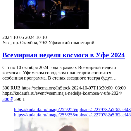
2024-10-05
2024-10-10
Уфа, пр. Октября, 79/2
Уфимский планетарий
Всемирная неделя космоса в Уфе 2024
С 5 по 10 октября 2024 года в рамках Всемирной недели
космоса в Уфимском городском планетарии состоится
особенная программа. В стенах звездного театра будут…
300
RUB
https://schema.org/InStock
2024-10-07T13:30:00+03:00
https://kudaufa.ru/event/vsemirnaja-nedelja-kosmosa-v-ufe-2024/
300
₽
390
1
https://kudaufa.ru/image/255/255/uploads/a2279782a5f62aef4
https://kudaufa.ru/image/255/255/uploads/a2279782a5f62aef4