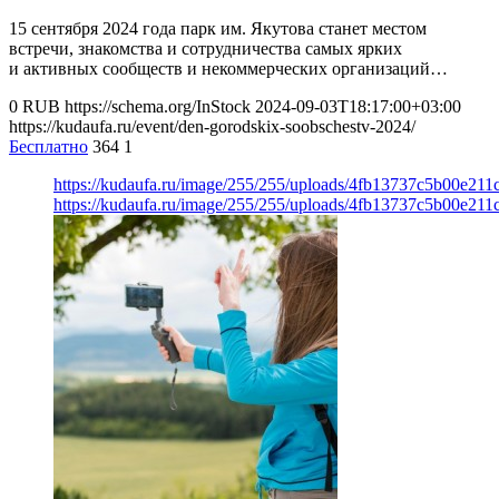
15 сентября 2024 года парк им. Якутова станет местом
встречи, знакомства и сотрудничества самых ярких
и активных сообществ и некоммерческих организаций…
0
RUB
https://schema.org/InStock
2024-09-03T18:17:00+03:00
https://kudaufa.ru/event/den-gorodskix-soobschestv-2024/
Бесплатно
364
1
https://kudaufa.ru/image/255/255/uploads/4fb13737c5b00e21
https://kudaufa.ru/image/255/255/uploads/4fb13737c5b00e21