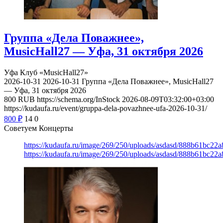
Группа «Дела Поважнее»,
MusicHall27 — Уфа, 31 октября 2026
Уфа
Клуб «MusicHall27»
2026-10-31
2026-10-31
Группа «Дела Поважнее», MusicHall27
— Уфа, 31 октября 2026
800
RUB
https://schema.org/InStock
2026-08-09T03:32:00+03:00
https://kudaufa.ru/event/gruppa-dela-povazhnee-ufa-2026-10-31/
800
₽
14
0
Советуем Концерты
https://kudaufa.ru/image/269/250/uploads/asdasd/888b61bc22
https://kudaufa.ru/image/269/250/uploads/asdasd/888b61bc22