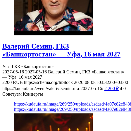
Валерий Семин, ГКЗ
«Башкортостан» — Уфа, 16 мая 2027
Уфа
ГКЗ «Башкортостан»
2027-05-16
2027-05-16
Валерий Семин, ГКЗ «Башкортостан»
— Уфа, 16 мая 2027
2200
RUB
https://schema.org/InStock
2026-08-08T03:32:00+03:00
https://kudaufa.ru/event/valeriy-semin-ufa-2027-05-16/
2 200
₽
4
0
Советуем Концерты
https://kudaufa.ru/image/269/250/uploads/asdasd/4a07e82e84
https://kudaufa.ru/image/269/250/uploads/asdasd/4a07e82e84