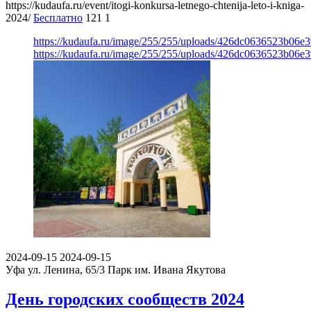
https://kudaufa.ru/event/itogi-konkursa-letnego-chtenija-leto-i-kniga-
2024/
Бесплатно
121
1
https://kudaufa.ru/image/255/255/uploads/426dc0636523b06
https://kudaufa.ru/image/255/255/uploads/426dc0636523b06
2024-09-15
2024-09-15
Уфа ул. Ленина, 65/3
Парк им. Ивана Якутова
День городских сообществ 2024