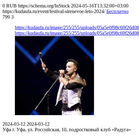
0
RUB
https://schema.org/InStock
2024-05-16T13:32:00+03:00
https://kudaufa.ru/event/festival-sirenevoe-leto-2024/
Бесплатно
799
3
https://kudaufa.ru/image/255/255/uploads/05a5e0f98c69f26d0
https://kudaufa.ru/image/255/255/uploads/05a5e0f98c69f26d0
2024-03-12
2024-03-12
Уфа
г. Уфа, ул. Российская, 10, подростковый клуб «Радуга»