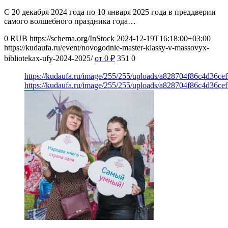
С 20 декабря 2024 года по 10 января 2025 года в преддверии
самого волшебного праздника года…
0
RUB
https://schema.org/InStock
2024-12-19T16:18:00+03:00
https://kudaufa.ru/event/novogodnie-master-klassy-v-massovyx-
bibliotekax-ufy-2024-2025/
от 0
₽
351
0
https://kudaufa.ru/image/255/255/uploads/a828704f86c4d36c
https://kudaufa.ru/image/255/255/uploads/a828704f86c4d36c