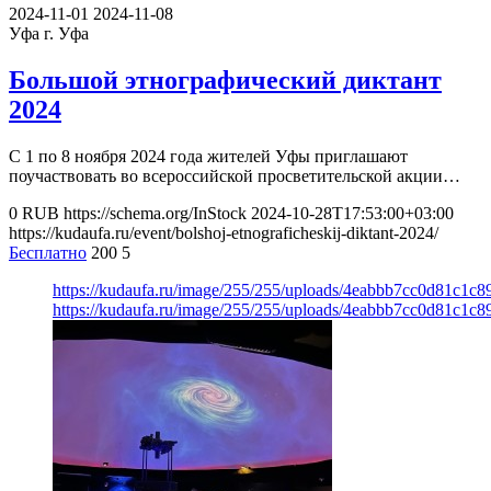
2024-11-01
2024-11-08
Уфа
г. Уфа
Большой этнографический диктант
2024
С 1 по 8 ноября 2024 года жителей Уфы приглашают
поучаствовать во всероссийской просветительской акции…
0
RUB
https://schema.org/InStock
2024-10-28T17:53:00+03:00
https://kudaufa.ru/event/bolshoj-etnograficheskij-diktant-2024/
Бесплатно
200
5
https://kudaufa.ru/image/255/255/uploads/4eabbb7cc0d81c1c
https://kudaufa.ru/image/255/255/uploads/4eabbb7cc0d81c1c