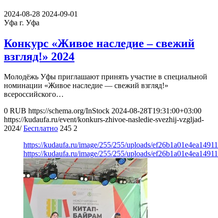
2024-08-28
2024-09-01
Уфа
г. Уфа
Конкурс «Живое наследие – свежий
взгляд!» 2024
Молодёжь Уфы приглашают принять участие в специальной
номинации «Живое наследие — свежий взгляд!»
всероссийского…
0
RUB
https://schema.org/InStock
2024-08-28T19:31:00+03:00
https://kudaufa.ru/event/konkurs-zhivoe-nasledie-svezhij-vzgljad-
2024/
Бесплатно
245
2
https://kudaufa.ru/image/255/255/uploads/ef26b1a01e4ea149
https://kudaufa.ru/image/255/255/uploads/ef26b1a01e4ea149