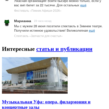
Ужасная организация! Войти бысиро можно только, если у
вас вип билет за 22 тысячи. Для остальных
ещё
Фестиваль «Пикник Афиши-2026»
Марианна
23 часа назад
Мы с мужем 28 июня посетили спектакль в Зимнем театре.
Получили истинное удовольствие! Великолепная
ещё
Спектакль «Запчасти для счастья»
Интересные
статьи и публикации
Музыкальная Уфа: опера, филармония и
концертные залы