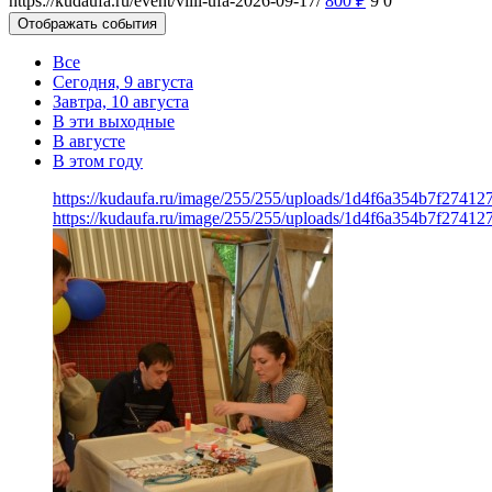
https://kudaufa.ru/event/villi-ufa-2026-09-17/
800
₽
9
0
Отображать события
Все
Сегодня, 9 августа
Завтра, 10 августа
В эти выходные
В августе
В этом году
https://kudaufa.ru/image/255/255/uploads/1d4f6a354b7f2741
https://kudaufa.ru/image/255/255/uploads/1d4f6a354b7f2741