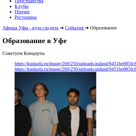
Пространства
Клубы
Прочее
Рестораны
Афиша Уфы - куда сходить
➔
События
➔
Образование
Образование в Уфе
Советуем Концерты
https://kudaufa.ru/image/269/250/uploads/asdasd/9451be885fc
https://kudaufa.ru/image/269/250/uploads/asdasd/9451be885fc