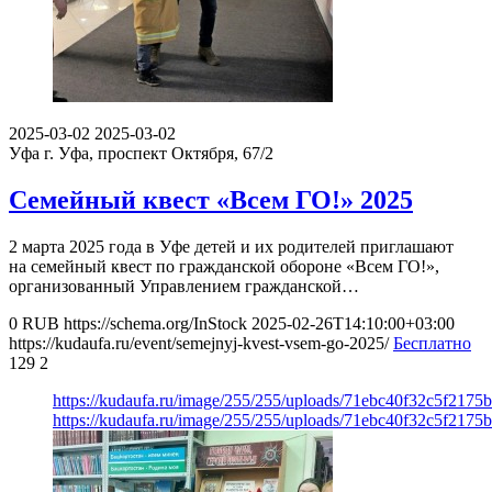
2025-03-02
2025-03-02
Уфа
г. Уфа, проспект Октября, 67/2
Семейный квест «Всем ГО!» 2025
2 марта 2025 года в Уфе детей и их родителей приглашают
на семейный квест по гражданской обороне «Всем ГО!»,
организованный Управлением гражданской…
0
RUB
https://schema.org/InStock
2025-02-26T14:10:00+03:00
https://kudaufa.ru/event/semejnyj-kvest-vsem-go-2025/
Бесплатно
129
2
https://kudaufa.ru/image/255/255/uploads/71ebc40f32c5f217
https://kudaufa.ru/image/255/255/uploads/71ebc40f32c5f217