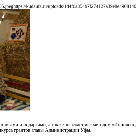
05.jpeg
https://kudaufa.ru/uploads/1d4f6a354b7f274127a39e8e4908140
 призами и подарками, а также знакомство с методом «Ипповен
нкурса грантов главы Администрации Уфы.