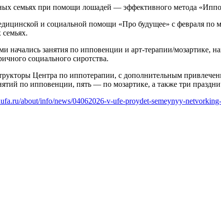
ных семьях при помощи лошадей — эффективного метода «Иппо
едицинской и социальной помощи «Про будущее» с февраля по м
 семьях.
ми начались занятия по ипповенции и арт-терапии/мозартике, 
ичного социального сиротства.
рукторы Центра по иппотерапии, с дополнительным привлечени
анятий по ипповенции, пять — по мозартике, а также три праздн
odufa.ru/about/info/news/04062026-v-ufe-proydet-semeynyy-netvorking-s