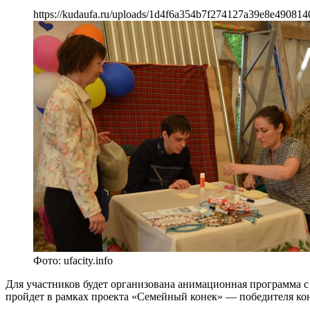
https://kudaufa.ru/uploads/1d4f6a354b7f274127a39e8e490814
Фото: ufacity.info
Для участников будет организована анимационная программа с
пройдет в рамках проекта «Семейный конек» — победителя ко