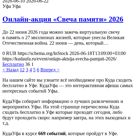
2026-06-10
2026-06-22
Уфа
Уфа
Онлайн-акция «Свеча памяти» 2026
До 22 июня 2026 года можно зажечь виртуальную свечу
в память о 27 миллионах жизней, которые унесла Великая
Отечественная война. 22 июня — день, который…
0
RUB
https://schema.org/InStock
2026-06-18T13:09:00+03:00
https://kudaufa.ru/event/onlajn-aktsija-svecha-pamjati-2026/
Бесплатно
36
1
< Назад
1
2
3
4
5
6
Вперед >
На нашем сайте вы узнаете всё необходимое про Куда сходить
бесплатно в Уфе. КудаУфа — это интерактивная афиша самых
интересных событий Уфы.
КудаУфа собирает информацию о лучших развлечениях и
мероприятих Уфы. На этой странице перечислены Куда
сходить бесплатно в Уфе которые проходят сегодня, либо
будут проходить скоро: например завтра, на этих выходных и
т.д.
КудаУфа в курсе
669 событий
, которые пройдут в Уфе.