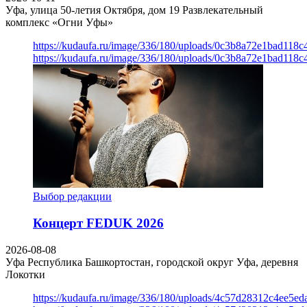
Уфа, улица 50-летия Октября, дом 19
Развлекательный
комплекс «Огни Уфы»
https://kudaufa.ru/image/336/180/uploads/0c3b8a72e1bad118
https://kudaufa.ru/image/336/180/uploads/0c3b8a72e1bad118
Выбор редакции
Концерт FEDUK 2026
2026-08-08
Уфа
Республика Башкортостан, городской округ Уфа, деревня
Локотки
https://kudaufa.ru/image/336/180/uploads/4c57d28312c4ee5ed