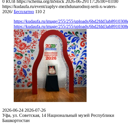
0
RUB
https://schema.org/InStock
2026-06-29T17:26:00+03:00
https://kudaufa.ru/event/zaplyv-mezhdunarodnoj-serii-x-waters-
2026/
Бесплатно
110
2
https://kudaufa.ru/image/255/255/uploads/6bd2fdd3ab891030
https://kudaufa.ru/image/255/255/uploads/6bd2fdd3ab891030
2026-06-24
2026-07-26
Уфа, ул. Советская, 14
Национальный музей Республики
Башкортостан