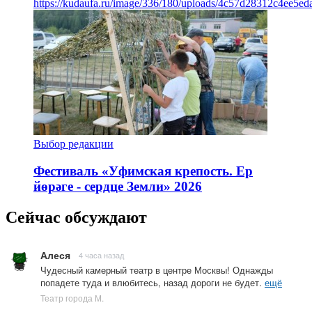
https://kudaufa.ru/image/336/180/uploads/4c57d28312c4ee5ed
Выбор редакции
Фестиваль «Уфимская крепость. Ер
йөрәге - сердце Земли» 2026
Сейчас обсуждают
Алеся
4 часа назад
Чудесный камерный театр в центре Москвы! Однажды
попадете туда и влюбитесь, назад дороги не будет.
ещё
Театр города М.