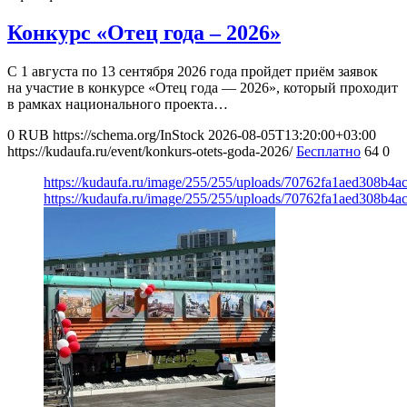
Конкурс «Отец года – 2026»
С 1 августа по 13 сентября 2026 года пройдет приём заявок
на участие в конкурсе «Отец года — 2026», который проходит
в рамках национального проекта…
0
RUB
https://schema.org/InStock
2026-08-05T13:20:00+03:00
https://kudaufa.ru/event/konkurs-otets-goda-2026/
Бесплатно
64
0
https://kudaufa.ru/image/255/255/uploads/70762fa1aed308b4
https://kudaufa.ru/image/255/255/uploads/70762fa1aed308b4