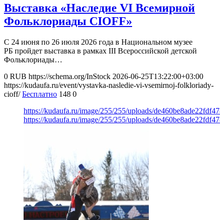
Выставка «Наследие VI Всемирной
Фольклориады CIOFF»
С 24 июня по 26 июля 2026 года в Национальном музее
РБ пройдет выставка в рамках III Всероссийской детской
Фольклориады…
0
RUB
https://schema.org/InStock
2026-06-25T13:22:00+03:00
https://kudaufa.ru/event/vystavka-nasledie-vi-vsemirnoj-folkloriady-
cioff/
Бесплатно
148
0
https://kudaufa.ru/image/255/255/uploads/de460be8ade22fdf
https://kudaufa.ru/image/255/255/uploads/de460be8ade22fdf