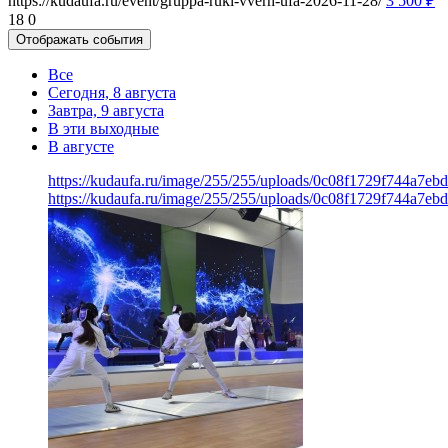
https://kudaufa.ru/event/gruppa-ruki-vverh-ufa-2026-11-28/
3 500
₽
18
0
Отображать события
Все
Сегодня, 8 августа
Завтра, 9 августа
В эти выходные
В августе
https://kudaufa.ru/image/255/255/uploads/0c08f1729f744a7e
https://kudaufa.ru/image/255/255/uploads/0c08f1729f744a7e