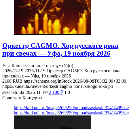
Оркестр CAGMO. Хор русского рока
при свечах — Уфа, 19 ноября 2026
Уфа
Конгресс-холл «Торатау» (Уфа)
2026-11-19
2026-11-19
Оркестр CAGMO. Хор русского рока
при свечах — Уфа, 19 ноября 2026
2100
RUB
https://schema.org/InStock
2026-08-08T03:32:00+03:00
https://kudaufa.ru/event/orkestr-cagmo-hor-russkogo-roka-pri-
svechah-ufa-2026-11-19/
2 100
₽
1
0
Советуем Концерты
https://kudaufa.ru/image/269/250/uploads/asdasd/f3541f4996
https://kudaufa.ru/image/269/250/uploads/asdasd/f3541f4996