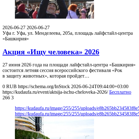
2026-06-27
2026-06-27
Уфа
г. Уфа, ул. Менделеева, 205а, площадь лайфстайл-центра
«Башкирия»
Акция «Ищу человека» 2026
27 июня 2026 года на площади лайфстайл-центра «Башкирия»
состоится летняя сессия всероссийского фестиваля «Рок
в защиту животных», которая пройдет…
0
RUB
https://schema.org/InStock
2026-06-24T09:44:00+03:00
https://kudaufa.ru/event/aktsija-ischu-cheloveka-2026/
Бесплатно
266
3
https://kudaufa.ru/image/255/255/uploads/e8b265bb234583f8
https://kudaufa.ru/image/255/255/uploads/e8b265bb234583f8