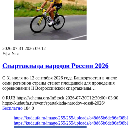
2026-07-31
2026-09-12
Уфа
Уфа
Спартакиада народов России 2026
С 31 июля по 12 сентября 2026 года Башкортостан в числе
семи регионов страны станет площадкой для проведения
соревнований II Всероссийской спартакиады…
0
RUB
https://schema.org/InStock
2026-07-30T12:30:00+03:00
https://kudaufa.ru/event/spartakiada-narodov-rossii-2026/
Бесплатно
184
0
https://kudaufa.ru/image/255/255/uploads/e48d65b6de86af08
https://kudaufa.ru/image/255/255/uploads/e48d65b6de86af08