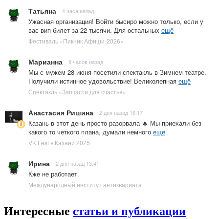
Татьяна
4 часа назад
Ужасная организация! Войти бысиро можно только, если у
вас вип билет за 22 тысячи. Для остальных
ещё
Фестиваль «Пикник Афиши-2026»
Марианна
9 часов назад
Мы с мужем 28 июня посетили спектакль в Зимнем театре.
Получили истинное удовольствие! Великолепная
ещё
Спектакль «Запчасти для счастья»
Анастасия Ришина
2 дня назад 16:17
Казань в этот день просто разорвала 🔥 Мы приехали без
какого то четкого плана, думали немного
ещё
VK Fest в Казани 2025
Ирина
2 дня назад 13:41
Кже не работает.
Международный институт антиквариата
Интересные
статьи и публикации