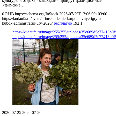
культуры и отдыха «Кашкадан» пройдут традиционные
Уфимские…
0
RUB
https://schema.org/InStock
2026-07-29T13:06:00+03:00
https://kudaufa.ru/event/ufimskie-letnie-korporativnye-igry-na-
kubok-administratsii-ufy-2026/
Бесплатно
192
1
https://kudaufa.ru/image/255/255/uploads/35e689d5e77413b0
https://kudaufa.ru/image/255/255/uploads/35e689d5e77413b0
2026-07-25
2026-07-26