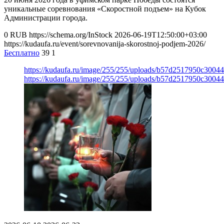
уникальные соревнования «Скоростной подъем» на Кубок
Администрации города.
0
RUB
https://schema.org/InStock
2026-06-19T12:50:00+03:00
https://kudaufa.ru/event/sorevnovanija-skorostnoj-podjem-2026/
Бесплатно
39
1
https://kudaufa.ru/image/255/255/uploads/b57d2517950c3004
https://kudaufa.ru/image/255/255/uploads/b57d2517950c3004