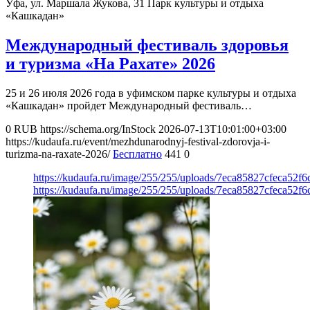
Уфа, ул. Маршала Жукова, 31
Парк культуры и отдыха
«Кашкадан»
Международный фестиваль здоровья
и туризма «На Рахате» 2026
25 и 26 июля 2026 года в уфимском парке культуры и отдыха
«Кашкадан» пройдет Международный фестиваль…
0
RUB
https://schema.org/InStock
2026-07-13T10:01:00+03:00
https://kudaufa.ru/event/mezhdunarodnyj-festival-zdorovja-i-
turizma-na-raxate-2026/
Бесплатно
441
0
https://kudaufa.ru/image/255/255/uploads/7eca85827cfeca52f
https://kudaufa.ru/image/255/255/uploads/7eca85827cfeca52f