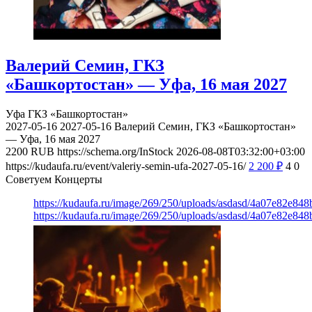
Валерий Семин, ГКЗ
«Башкортостан» — Уфа, 16 мая 2027
Уфа
ГКЗ «Башкортостан»
2027-05-16
2027-05-16
Валерий Семин, ГКЗ «Башкортостан»
— Уфа, 16 мая 2027
2200
RUB
https://schema.org/InStock
2026-08-08T03:32:00+03:00
https://kudaufa.ru/event/valeriy-semin-ufa-2027-05-16/
2 200
₽
4
0
Советуем Концерты
https://kudaufa.ru/image/269/250/uploads/asdasd/4a07e82e84
https://kudaufa.ru/image/269/250/uploads/asdasd/4a07e82e84