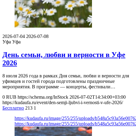
2026-07-04
2026-07-08
Уфа
Уфа
День семьи, любви и верности в Уфе
2026
8 июля 2026 года в рамках Дня семьи, любви и верности для
уфимцев и гостей города подготовлены праздничные
мероприятия. В программе — концерты, фестивали…
0
RUB
https://schema.org/InStock
2026-07-02T14:34:00+03:00
https://kudaufa.ru/event/den-semji-ljubvi-i-vernosti-v-ufe-2026/
Бесплатно
213
1
https://kudaufa.ru/image/255/255/uploads/b548a5c93a56e007
https://kudaufa.ru/image/255/255/uploads/b548a5c93a56e007