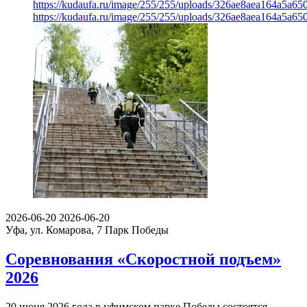
https://kudaufa.ru/image/255/255/uploads/326ae8aea164a5a6
https://kudaufa.ru/image/255/255/uploads/326ae8aea164a5a6
2026-06-20
2026-06-20
Уфа, ул. Комарова, 7
Парк Победы
Соревнования «Скоростной подъем»
2026
20 июня 2026 года в уфимском парке Победы состоятся