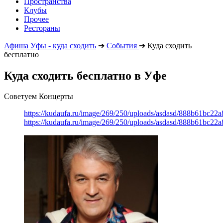
Пространства
Клубы
Прочее
Рестораны
Афиша Уфы - куда сходить
➔
События
➔
Куда сходить
бесплатно
Куда сходить бесплатно в Уфе
Советуем Концерты
https://kudaufa.ru/image/269/250/uploads/asdasd/888b61bc22
https://kudaufa.ru/image/269/250/uploads/asdasd/888b61bc22