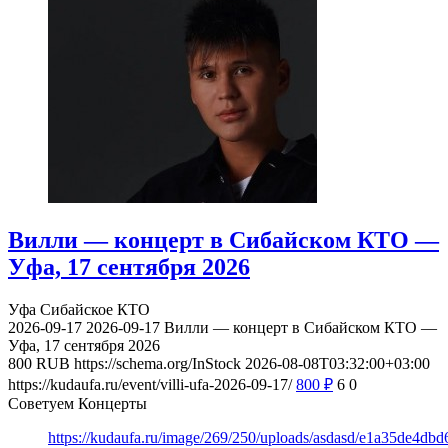
Вилли — концерт в Сибайском КТО —
Уфа, 17 сентября 2026
Уфа
Сибайское КТО
2026-09-17
2026-09-17
Вилли — концерт в Сибайском КТО —
Уфа, 17 сентября 2026
800
RUB
https://schema.org/InStock
2026-08-08T03:32:00+03:00
https://kudaufa.ru/event/villi-ufa-2026-09-17/
800
₽
6
0
Советуем Концерты
https://kudaufa.ru/image/269/250/uploads/asdasd/e1a35de4db