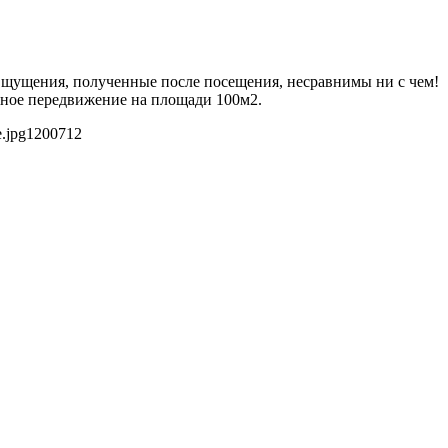
 Ощущения, полученные после посещения, несравнимы ни с чем!
дное передвижение на площади 100м2.
.jpg
1200
712