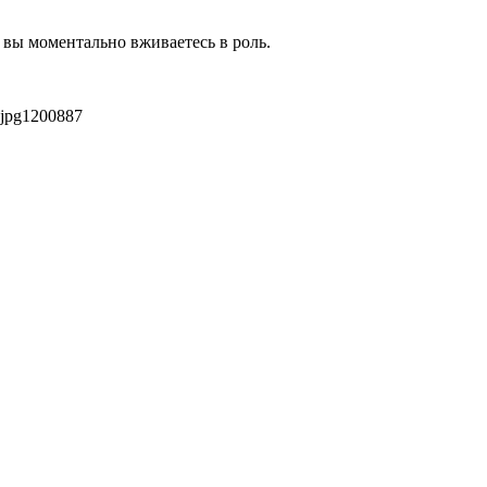
 вы моментально вживаетесь в роль.
jpg
1200
887