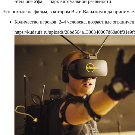
Sfera.one Уфа — парк виртуальной реальности
Это похоже на фильм, в котором Вы и Ваша команда принимает
Количество игроков: 2–4 человека, возрастные ограниче
https://kudaufa.ru/uploads/28bd564a1300340067d60a0ff01e9fb