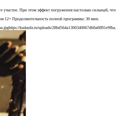
е участие. При этом эффект погружения настолько сильный, что
ния 12+ Продолжительность полной программы: 30 мин.
a.jpg
https://kudaufa.ru/uploads/28bd564a1300340067d60a0ff01e9fba.