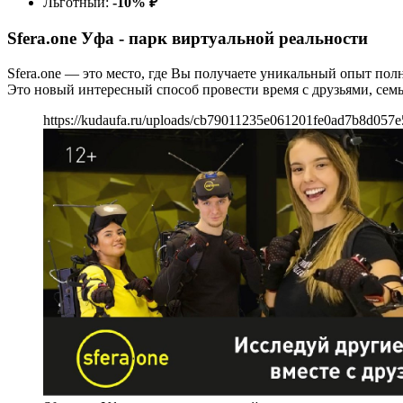
Льготный:
-10%
₽
Sfera.one Уфа - парк виртуальной реальности
Sfera.one — это место, где Вы получаете уникальный опыт по
Это новый интересный способ провести время с друзьями, сем
https://kudaufa.ru/uploads/cb79011235e061201fe0ad7b8d057e