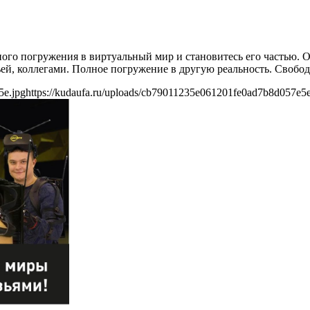
лного погружения в виртуальный мир и становитесь его частью.
ьей, коллегами. Полное погружение в другую реальность. Свобо
5e.jpg
https://kudaufa.ru/uploads/cb79011235e061201fe0ad7b8d057e5e