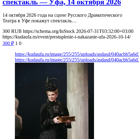
спектакль — Уфа, 14 октября 2026
14 октября 2026 года на сцене Русского Драматического
Театра в Уфе покажут спектакль…
300
RUB
https://schema.org/InStock
2026-07-31T03:32:00+03:00
https://kudaufa.ru/event/prestuplenie-i-nakazanie-ufa-2026-10-14/
300
₽
1
0
https://kudaufa.ru/image/255/255/uploads/asdasd/040acbb5a6
https://kudaufa.ru/image/255/255/uploads/asdasd/040acbb5a6