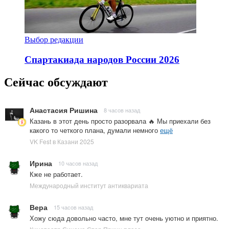
Выбор редакции
Спартакиада народов России 2026
Сейчас обсуждают
Анастасия Ришина
8 часов назад
Казань в этот день просто разорвала 🔥 Мы приехали без
какого то четкого плана, думали немного
ещё
VK Fest в Казани 2025
Ирина
10 часов назад
Кже не работает.
Международный институт антиквариата
Вера
15 часов назад
Хожу сюда довольно часто, мне тут очень уютно и приятно.