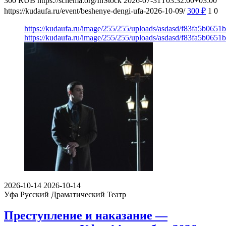
300
RUB
https://schema.org/InStock
2026-07-31T03:32:00+03:00
https://kudaufa.ru/event/beshenye-dengi-ufa-2026-10-09/
300
₽
1
0
https://kudaufa.ru/image/255/255/uploads/asdasd/f83fa5b065
https://kudaufa.ru/image/255/255/uploads/asdasd/f83fa5b065
2026-10-14
2026-10-14
Уфа
Русский Драматический Театр
Преступление и наказание —