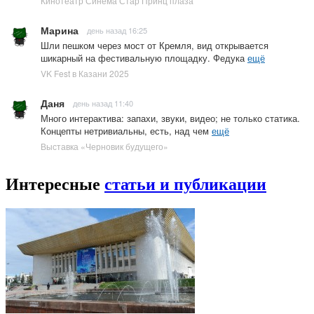
Кинотеатр Синема Стар Принц плаза
Марина
день назад 16:25
Шли пешком через мост от Кремля, вид открывается
шикарный на фестивальную площадку. Федука
ещё
VK Fest в Казани 2025
Даня
день назад 11:40
Много интерактива: запахи, звуки, видео; не только статика.
Концепты нетривиальны, есть, над чем
ещё
Выставка «Черновик будущего»
Интересные
статьи и публикации