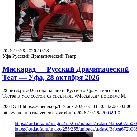
2026-10-28
2026-10-28
Уфа
Русский Драматический Театр
Маскарад — Русский Драматический
Теат — Уфа, 28 октября 2026
28 октября 2026 года на сцене Русского Драматического
Театра в Уфе состоится спектакль «Маскарад» по драме М.
200
RUB
https://schema.org/InStock
2026-07-31T03:32:00+03:00
https://kudaufa.ru/event/maskarad-ufa-2026-10-28/
200
₽
1
0
https://kudaufa.ru/image/255/255/uploads/asdasd/3abea672b0
https://kudaufa.ru/image/255/255/uploads/asdasd/3abea672b0