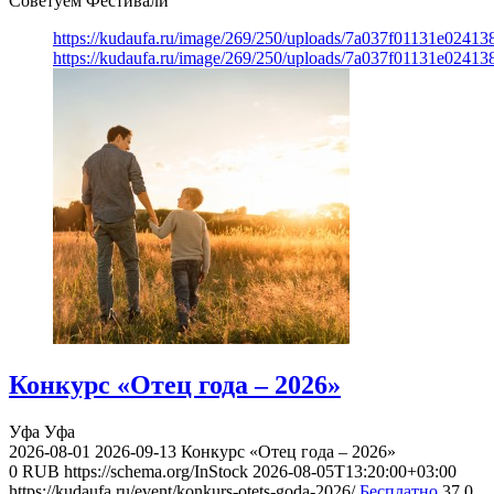
Советуем Фестивали
https://kudaufa.ru/image/269/250/uploads/7a037f01131e024
https://kudaufa.ru/image/269/250/uploads/7a037f01131e024
Конкурс «Отец года – 2026»
Уфа
Уфа
2026-08-01
2026-09-13
Конкурс «Отец года – 2026»
0
RUB
https://schema.org/InStock
2026-08-05T13:20:00+03:00
https://kudaufa.ru/event/konkurs-otets-goda-2026/
Бесплатно
37
0