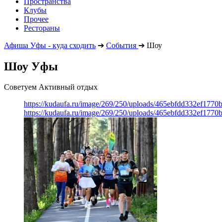
Пространства
Клубы
Прочее
Рестораны
Афиша Уфы - куда сходить
➔
События
➔
Шоу
Шоу Уфы
Советуем Активный отдых
https://kudaufa.ru/image/269/250/uploads/465ebfdd332ef177
https://kudaufa.ru/image/269/250/uploads/465ebfdd332ef177