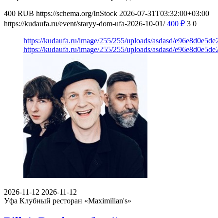
400
RUB
https://schema.org/InStock
2026-07-31T03:32:00+03:00
https://kudaufa.ru/event/staryy-dom-ufa-2026-10-01/
400
₽
3
0
https://kudaufa.ru/image/255/255/uploads/asdasd/e96e8d0e5de
https://kudaufa.ru/image/255/255/uploads/asdasd/e96e8d0e5de
2026-11-12
2026-11-12
Уфа
Клубный ресторан «Maximilian's»