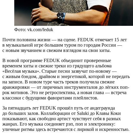
Фото: vk.com/feduk
Почти половина жизни — на сцене. FEDUK отмечает 15 лет
в музыкальной игре большим туром по городам России —
с новым звучанием и свежим взглядом на свои хиты.
В новой программе FEDUK объединит проверенные
временем хиты и свежие треки из грядущего альбома
«Весёлая музыка». Старые песни зазвучат по-новому —
с живым бэндом, драйвом и энергетикой, которой не передать
на записи. В новом туре часть треков получила свежие
аранжировки — от лиричных инструменталов до лёгких поп-
рок мотивов. Это не ретроспектива, а новая глава — встреча
классики с будущими фаворитами плейлистов.
За пятнадцать лет FEDUK прошёл путь от андеграунда
до больших залов. Коллаборации от Saluki до Клавы Коки
показывают, как свободно артист чувствует себя в разных
жанрах. Его музыка соединяет рэп, поп и электронику:
уличные ритмы здесь встречаются с лирикой и искренностью.