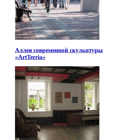
Аллея современной скульптуры
«ArtTerria»