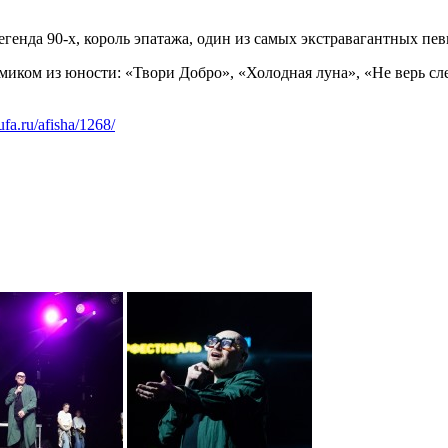
егенда 90-х, король эпатажа, один из самых экстравагантных пе
ямиком из юности: «Твори Добро», «Холодная луна», «Не верь с
-ufa.ru/afisha/1268/