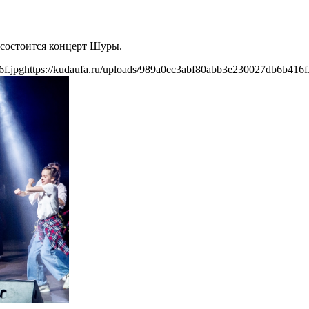
 состоится концерт Шуры.
6f.jpg
https://kudaufa.ru/uploads/989a0ec3abf80abb3e230027db6b416f