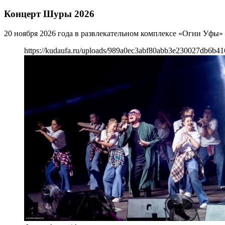
Концерт Шуры 2026
20 ноября 2026 года в развлекательном комплексе «Огни Уфы»
https://kudaufa.ru/uploads/989a0ec3abf80abb3e230027db6b41