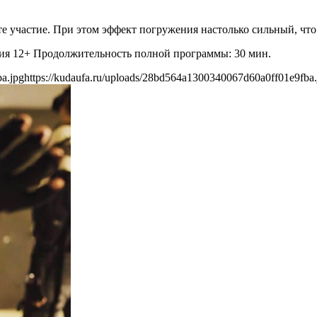
е участие. При этом эффект погружения настолько сильный, что
ния 12+ Продолжительность полной программы: 30 мин.
a.jpg
https://kudaufa.ru/uploads/28bd564a1300340067d60a0ff01e9fba.