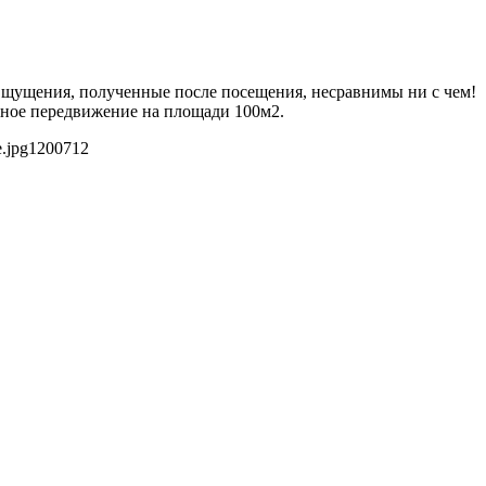
 Ощущения, полученные после посещения, несравнимы ни с чем!
дное передвижение на площади 100м2.
.jpg
1200
712