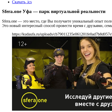
Скачать .ics
Sfera.one Уфа — парк виртуальной реальности
Sfera.one — это место, где Вы получаете уникальный опыт по
Это новый интересный способ провести время с друзьями, сем
https://kudaufa.ru/uploads/cb79011235e061201fe0ad7b8d057e