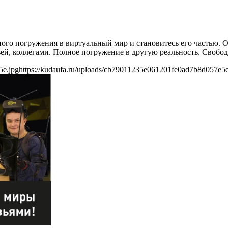
лного погружения в виртуальный мир и становитесь его частью.
ьей, коллегами. Полное погружение в другую реальность. Свобо
5e.jpg
https://kudaufa.ru/uploads/cb79011235e061201fe0ad7b8d057e5e