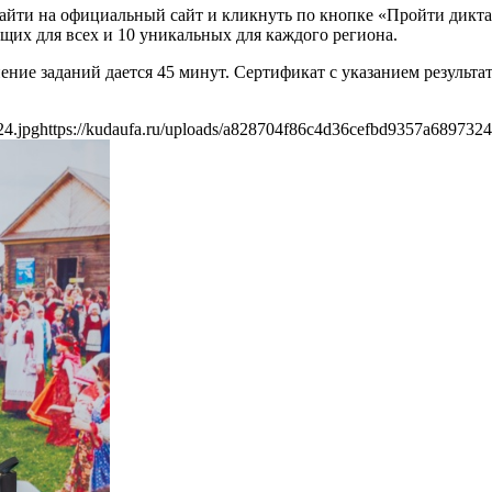
зайти на официальный сайт и кликнуть по кнопке «Пройти дикта
бщих для всех и 10 уникальных для каждого региона.
ние заданий дается 45 минут. Сертификат с указанием результат
24.jpg
https://kudaufa.ru/uploads/a828704f86c4d36cefbd9357a6897324