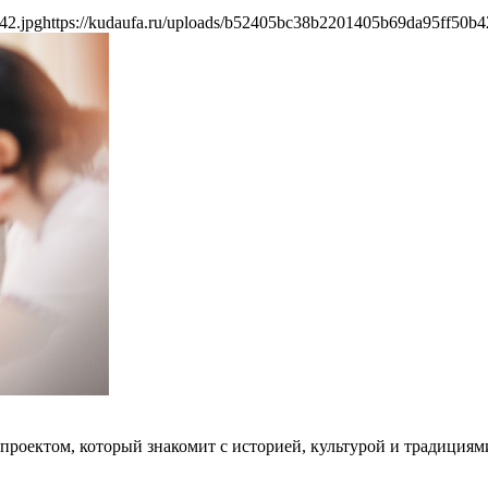
42.jpg
https://kudaufa.ru/uploads/b52405bc38b2201405b69da95ff50b4
проектом, который знакомит с историей, культурой и традициям