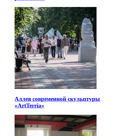
Аллея современной скульптуры
«ArtTerria»