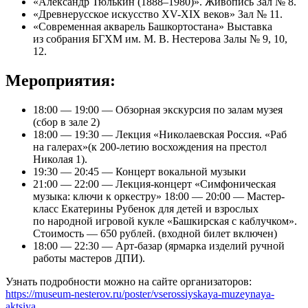
«Александр Тюлькин (1888–1980)». Живопись Зал № 8.
«Древнерусское искусство ХV-ХIХ веков» Зал № 11.
«Современная акварель Башкортостана» Выставка
из собрания БГХМ им. М. В. Нестерова Залы № 9, 10,
12.
Мероприятия:
18:00 — 19:00 — Обзорная экскурсия по залам музея
(сбор в зале 2)
18:00 — 19:30 — Лекция «Николаевская Россия. «Раб
на галерах»(к 200-летию восхождения на престол
Николая 1).
19:30 — 20:45 — Концерт вокальной музыки
21:00 — 22:00 — Лекция-концерт «Симфоническая
музыка: ключи к оркестру» 18:00 — 20:00 — Мастер-
класс Екатерины Рубенок для детей и взрослых
по народной игровой кукле «Башкирская с каблучком».
Стоимость — 650 рублей. (входной билет включен)
18:00 — 22:30 — Арт-базар (ярмарка изделий ручной
работы мастеров ДПИ).
Узнать подробности можно на сайте организаторов:
https://museum-nesterov.ru/poster/vserossiyskaya-muzeynaya-
aktsiya