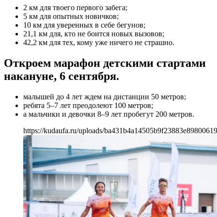
2 км для твоего первого забега;
5 км для опытных новичков;
10 км для уверенных в себе бегунов;
21,1 км для, кто не боится новых вызовов;
42,2 км для тех, кому уже ничего не страшно.
Откроем марафон детскими стартами
накануне, 6 сентября.
малышей до 4 лет ждем на дистанции 50 метров;
ребята 5–7 лет преодолеют 100 метров;
а мальчики и девочки 8–9 лет пробегут 200 метров.
https://kudaufa.ru/uploads/ba431b4a14505b9f23883e89800619