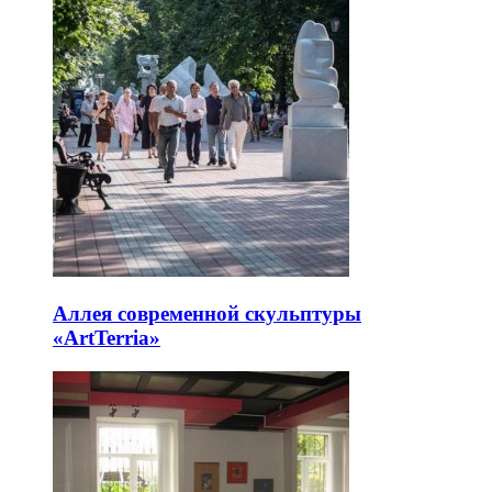
Аллея современной скульптуры
«ArtTerria»