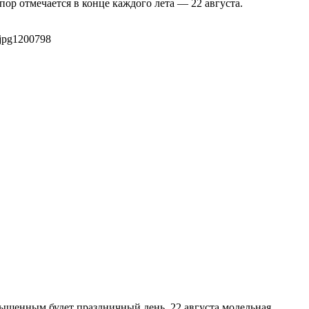
пор отмечается в конце каждого лета — 22 августа.
jpg
1200
798
сыщенным будет праздничный день. 22 августа модельная