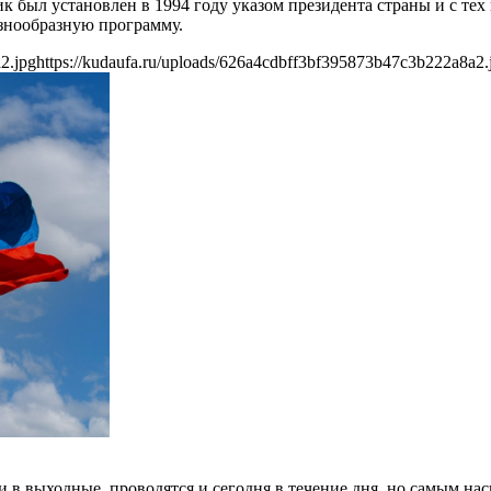
 был установлен в 1994 году указом президента страны и с тех 
знообразную программу.
2.jpg
https://kudaufa.ru/uploads/626a4cdbff3bf395873b47c3b222a8a2.
 в выходные, проводятся и сегодня в течение дня, но самым на