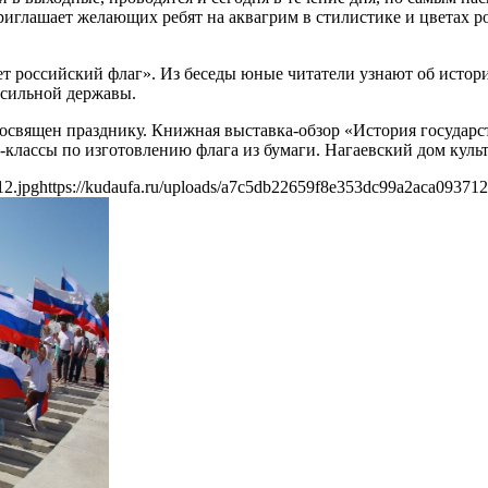
иглашает желающих ребят на аквагрим в стилистике и цветах рос
ет российский флаг». Из беседы юные читатели узнают об истор
и сильной державы.
освящен празднику. Книжная выставка-обзор «История государст
-классы по изготовлению флага из бумаги. Нагаевский дом кул
12.jpg
https://kudaufa.ru/uploads/a7c5db22659f8e353dc99a2aca093712