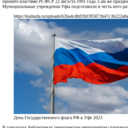
принято властями РСФСР 22 августа 1991 года. Сам же праздник
Муниципальные учреждения Уфы подготовили в честь него ра
https://kudaufa.ru/uploads/626a4cdbff3bf395873b47c3b222a8a
День Государственного флага РФ в Уфе 2023
В городских библиотеках тематические мероприятия стартовали