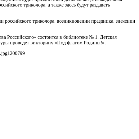
сийского триколора, а также здесь будут раздавать
ии российского триколора, возникновении праздника, значении
ва Российского» состоится в библиотеке № 1. Детская
ьтуры проведет викторину «Под флагом Родины!».
.jpg
1200
799