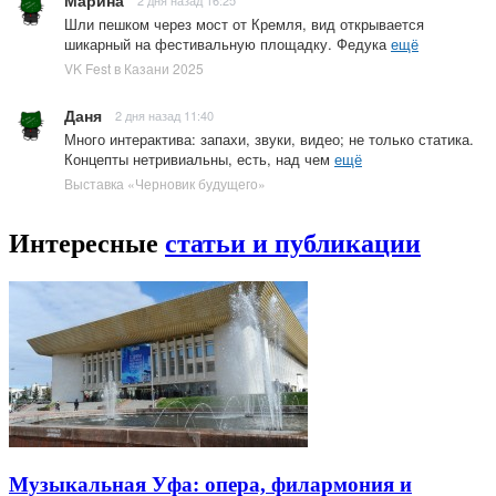
Марина
2 дня назад 16:25
Шли пешком через мост от Кремля, вид открывается
шикарный на фестивальную площадку. Федука
ещё
VK Fest в Казани 2025
Даня
2 дня назад 11:40
Много интерактива: запахи, звуки, видео; не только статика.
Концепты нетривиальны, есть, над чем
ещё
Выставка «Черновик будущего»
Интересные
статьи и публикации
Музыкальная Уфа: опера, филармония и