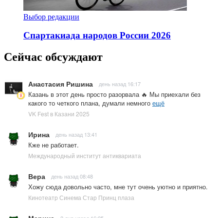
Выбор редакции
Спартакиада народов России 2026
Сейчас обсуждают
Анастасия Ришина
день назад 16:17
Казань в этот день просто разорвала 🔥 Мы приехали без
какого то четкого плана, думали немного
ещё
VK Fest в Казани 2025
Ирина
день назад 13:41
Кже не работает.
Международный институт антиквариата
Вера
день назад 08:48
Хожу сюда довольно часто, мне тут очень уютно и приятно.
Кинотеатр Синема Стар Принц плаза