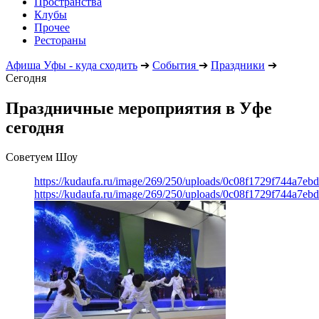
Пространства
Клубы
Прочее
Рестораны
Афиша Уфы - куда сходить
➔
События
➔
Праздники
➔
Сегодня
Праздничные мероприятия в Уфе
сегодня
Советуем Шоу
https://kudaufa.ru/image/269/250/uploads/0c08f1729f744a7e
https://kudaufa.ru/image/269/250/uploads/0c08f1729f744a7e