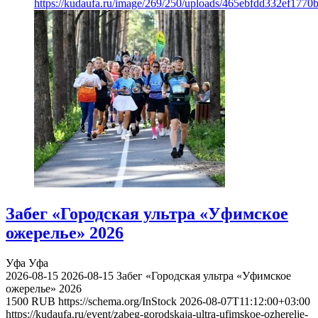
https://kudaufa.ru/image/269/250/uploads/465ebfdd332ef177
Забег «Городская ультра «Уфимское
ожерелье» 2026
Уфа
Уфа
2026-08-15
2026-08-15
Забег «Городская ультра «Уфимское
ожерелье» 2026
1500
RUB
https://schema.org/InStock
2026-08-07T11:12:00+03:00
https://kudaufa.ru/event/zabeg-gorodskaja-ultra-ufimskoe-ozherelje-