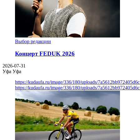
Выбор редакции
Концерт FEDUK 2026
2026-07-31
Уфа
Уфа
https://kudaufa.ru/image/336/180/uploads/7a5612bb972405d6
https://kudaufa.ru/image/336/180/uploads/7a5612bb972405d6