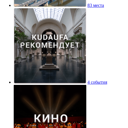
83 места
4 события