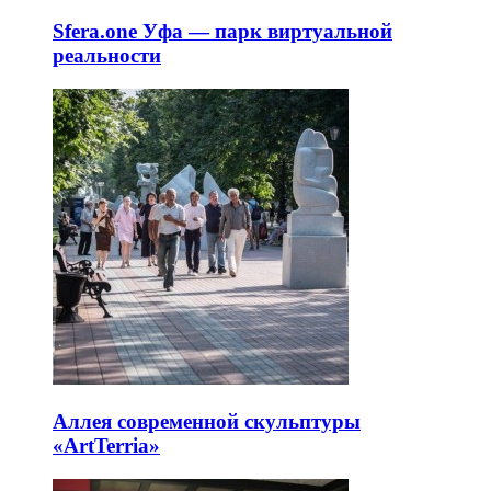
Sfera.one Уфа — парк виртуальной
реальности
Аллея современной скульптуры
«ArtTerria»