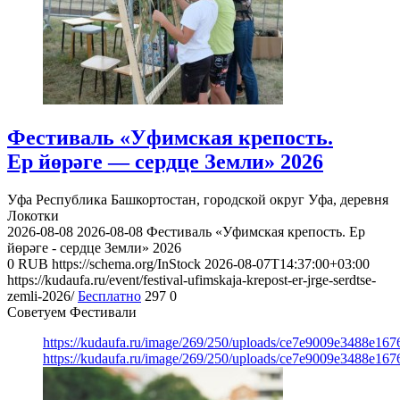
Фестиваль «Уфимская крепость.
Ер йөрәге — сердце Земли» 2026
Уфа
Республика Башкортостан, городской округ Уфа, деревня
Локотки
2026-08-08
2026-08-08
Фестиваль «Уфимская крепость. Ер
йөрәге - сердце Земли» 2026
0
RUB
https://schema.org/InStock
2026-08-07T14:37:00+03:00
https://kudaufa.ru/event/festival-ufimskaja-krepost-er-jrge-serdtse-
zemli-2026/
Бесплатно
297
0
Советуем Фестивали
https://kudaufa.ru/image/269/250/uploads/ce7e9009e3488e16
https://kudaufa.ru/image/269/250/uploads/ce7e9009e3488e16