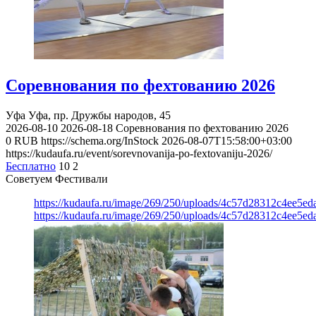
Соревнования по фехтованию 2026
Уфа
Уфа, пр. Дружбы народов, 45
2026-08-10
2026-08-18
Соревнования по фехтованию 2026
0
RUB
https://schema.org/InStock
2026-08-07T15:58:00+03:00
https://kudaufa.ru/event/sorevnovanija-po-fextovaniju-2026/
Бесплатно
10
2
Советуем Фестивали
https://kudaufa.ru/image/269/250/uploads/4c57d28312c4ee5ed
https://kudaufa.ru/image/269/250/uploads/4c57d28312c4ee5ed