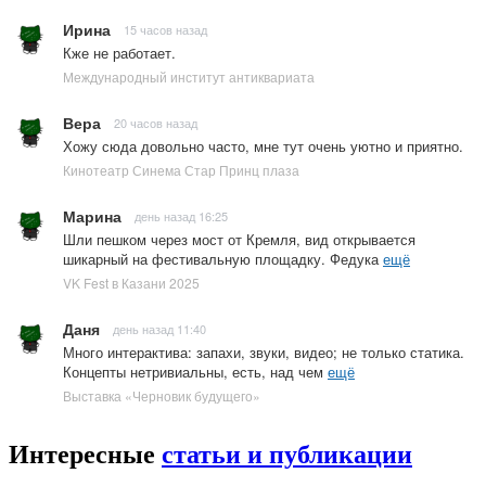
Ирина
15 часов назад
Кже не работает.
Международный институт антиквариата
Вера
20 часов назад
Хожу сюда довольно часто, мне тут очень уютно и приятно.
Кинотеатр Синема Стар Принц плаза
Марина
день назад 16:25
Шли пешком через мост от Кремля, вид открывается
шикарный на фестивальную площадку. Федука
ещё
VK Fest в Казани 2025
Даня
день назад 11:40
Много интерактива: запахи, звуки, видео; не только статика.
Концепты нетривиальны, есть, над чем
ещё
Выставка «Черновик будущего»
Интересные
статьи и публикации