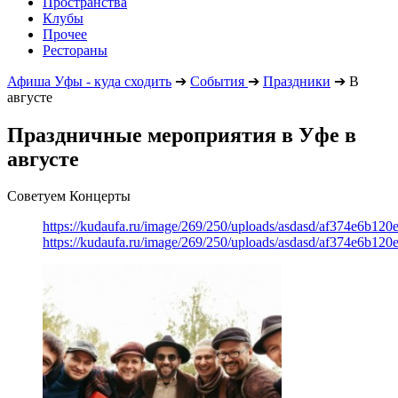
Пространства
Клубы
Прочее
Рестораны
Афиша Уфы - куда сходить
➔
События
➔
Праздники
➔
В
августе
Праздничные мероприятия в Уфе в
августе
Советуем Концерты
https://kudaufa.ru/image/269/250/uploads/asdasd/af374e6b120
https://kudaufa.ru/image/269/250/uploads/asdasd/af374e6b120