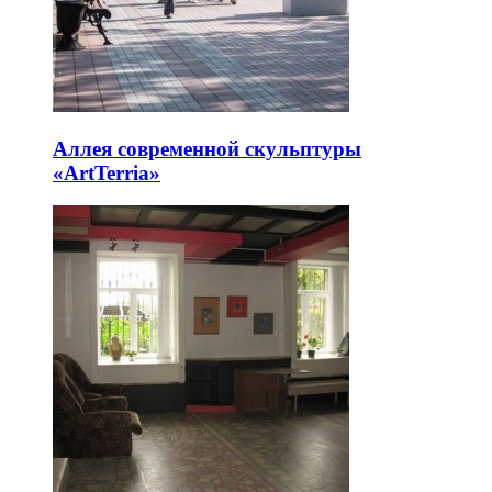
Аллея современной скульптуры
«ArtTerria»