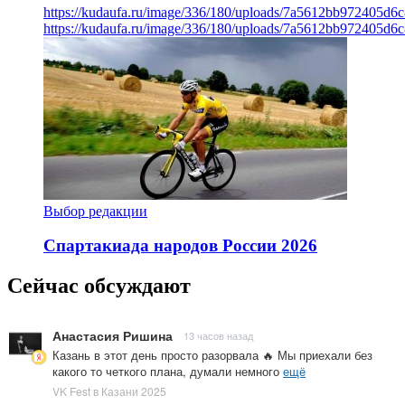
https://kudaufa.ru/image/336/180/uploads/7a5612bb972405d6
https://kudaufa.ru/image/336/180/uploads/7a5612bb972405d6
Выбор редакции
Спартакиада народов России 2026
Сейчас обсуждают
Анастасия Ришина
13 часов назад
Казань в этот день просто разорвала 🔥 Мы приехали без
какого то четкого плана, думали немного
ещё
VK Fest в Казани 2025