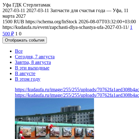
Уфа
ГДК Стерлитамак
2027-03-11
2027-03-11
Запчасти для счастья года — Уфа, 11
марта 2027
1500
RUB
https://schema.org/InStock
2026-08-07T03:32:00+03:00
https://kudaufa.ru/event/zapchasti-dlya-schastya-ufa-2027-03-11/
1
500
₽
1
0
Отображать события
Все
Сегодня, 7 августа
Завтра, 8 августа
В эти выходные
В августе
В этом году
https://kudaufa.ru/image/255/255/uploads/70762fa1aed308b4
https://kudaufa.ru/image/255/255/uploads/70762fa1aed308b4