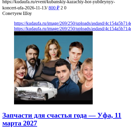
https://kudaufa.ru/event/kubanskiy-kazachiy-hor-yubileynyy-
koncert-ufa-2026-11-13/
800
₽
2
0
Советуем Шоу
https://kudaufa.ru/image/269/250/uploads/asdasd/4c154a5b71
https://kudaufa.ru/image/269/250/uploads/asdasd/4c154a5b71
Запчасти для счастья года — Уфа, 11
марта 2027