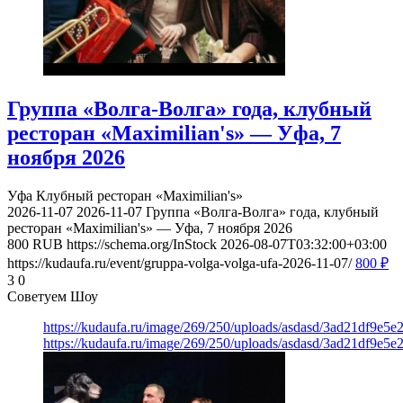
Группа «Волга-Волга» года, клубный
ресторан «Maximilian's» — Уфа, 7
ноября 2026
Уфа
Клубный ресторан «Maximilian's»
2026-11-07
2026-11-07
Группа «Волга-Волга» года, клубный
ресторан «Maximilian's» — Уфа, 7 ноября 2026
800
RUB
https://schema.org/InStock
2026-08-07T03:32:00+03:00
https://kudaufa.ru/event/gruppa-volga-volga-ufa-2026-11-07/
800
₽
3
0
Советуем Шоу
https://kudaufa.ru/image/269/250/uploads/asdasd/3ad21df9e5e
https://kudaufa.ru/image/269/250/uploads/asdasd/3ad21df9e5e