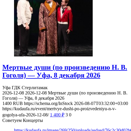
Мертвые души (по произведению Н. В.
Гоголя) — Уфа, 8 декабря 2026
Уфа
ГДК Стерлитамак
2026-12-08
2026-12-08
Мертвые души (по произведению Н. В.
Гоголя) — Уфа, 8 декабря 2026
1400
RUB
https://schema.org/InStock
2026-08-07T03:32:00+03:00
https://kudaufa.ru/event/mertvye-dushi-po-proizvedeniyu-n-v-
gogolya-ufa-2026-12-08/
1 400
₽
3
0
Советуем Концерты
https://kudaufa.ru/image/269/250/uploads/asdasd/76c2c30d02