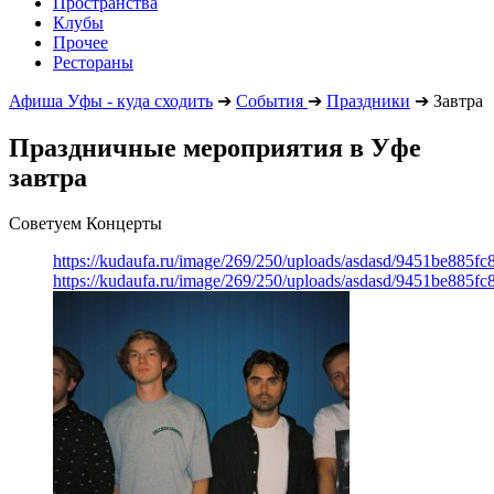
Пространства
Клубы
Прочее
Рестораны
Афиша Уфы - куда сходить
➔
События
➔
Праздники
➔
Завтра
Праздничные мероприятия в Уфе
завтра
Советуем Концерты
https://kudaufa.ru/image/269/250/uploads/asdasd/9451be885fc
https://kudaufa.ru/image/269/250/uploads/asdasd/9451be885fc