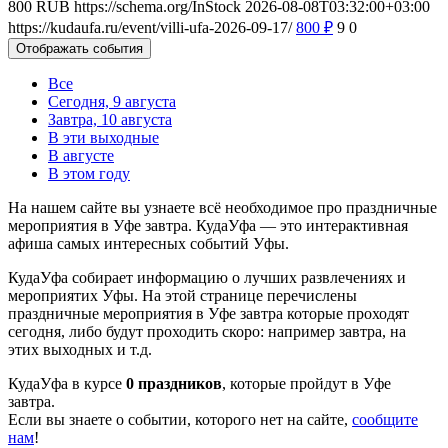
800
RUB
https://schema.org/InStock
2026-08-08T03:32:00+03:00
https://kudaufa.ru/event/villi-ufa-2026-09-17/
800
₽
9
0
Отображать события
Все
Сегодня, 9 августа
Завтра, 10 августа
В эти выходные
В августе
В этом году
На нашем сайте вы узнаете всё необходимое про праздничные
мероприятия в Уфе завтра. КудаУфа — это интерактивная
афиша самых интересных событий Уфы.
КудаУфа собирает информацию о лучших развлечениях и
мероприятих Уфы. На этой странице перечислены
праздничные мероприятия в Уфе завтра которые проходят
сегодня, либо будут проходить скоро: например завтра, на
этих выходных и т.д.
КудаУфа в курсе
0 праздников
, которые пройдут в Уфе
завтра.
Если вы знаете о событии, которого нет на сайте,
сообщите
нам
!