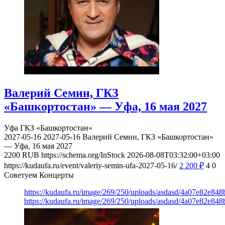
Валерий Семин, ГКЗ
«Башкортостан» — Уфа, 16 мая 2027
Уфа
ГКЗ «Башкортостан»
2027-05-16
2027-05-16
Валерий Семин, ГКЗ «Башкортостан»
— Уфа, 16 мая 2027
2200
RUB
https://schema.org/InStock
2026-08-08T03:32:00+03:00
https://kudaufa.ru/event/valeriy-semin-ufa-2027-05-16/
2 200
₽
4
0
Советуем Концерты
https://kudaufa.ru/image/269/250/uploads/asdasd/4a07e82e84
https://kudaufa.ru/image/269/250/uploads/asdasd/4a07e82e84