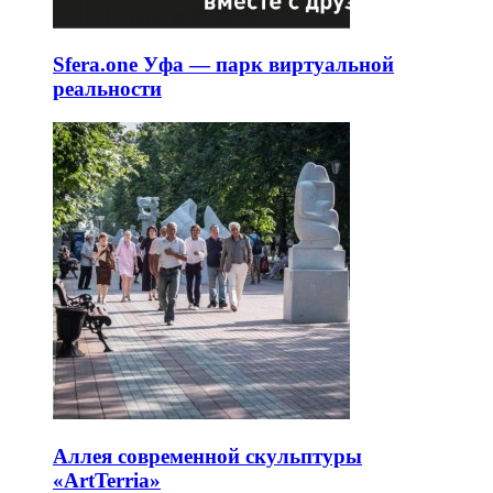
Sfera.one Уфа — парк виртуальной
реальности
Аллея современной скульптуры
«ArtTerria»