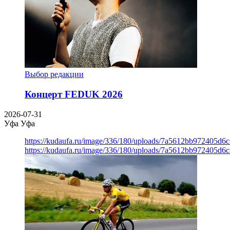
Выбор редакции
Концерт FEDUK 2026
2026-07-31
Уфа
Уфа
https://kudaufa.ru/image/336/180/uploads/7a5612bb972405d6
https://kudaufa.ru/image/336/180/uploads/7a5612bb972405d6