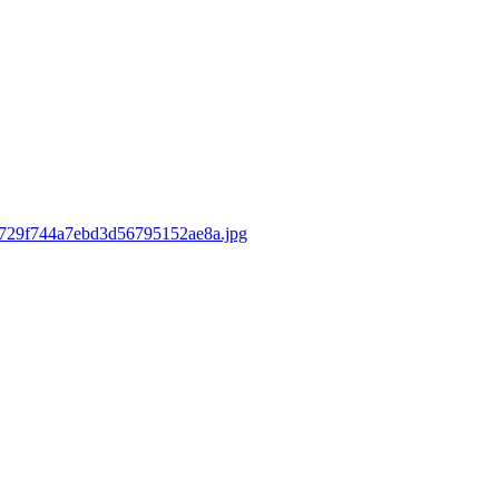
8f1729f744a7ebd3d56795152ae8a.jpg