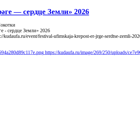
әге — сердце Земли» 2026
Локотки
е - сердце Земли» 2026
s://kudaufa.ru/event/festival-ufimskaja-krepost-er-jrge-serdtse-zemli-202
7694a280d89c117e.png
https://kudaufa.ru/image/269/250/uploads/ce