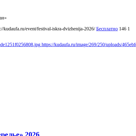
ан»
s://kudaufa.ru/event/festival-iskra-dvizhenija-2026/
Бесплатно
146
1
0bde1251f0256808.jpg
https://kudaufa.ru/image/269/250/uploads/465
релье» 2026