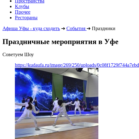
Пространства
Клубы
Прочее
Рестораны
Афиша Уфы - куда сходить
➔
События
➔
Праздники
Праздничные мероприятия в Уфе
Советуем Шоу
https://kudaufa.ru/image/269/250/uploads/0c08f1729f744a7e