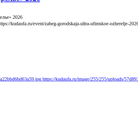
елье» 2026
ttps://kudaufa.ru/event/zabeg-gorodskaja-ultra-ufimskoe-ozherelje-202
cfa22bbd6bd63a59.jpg
https://kudaufa.ru/image/255/255/uploads/57d