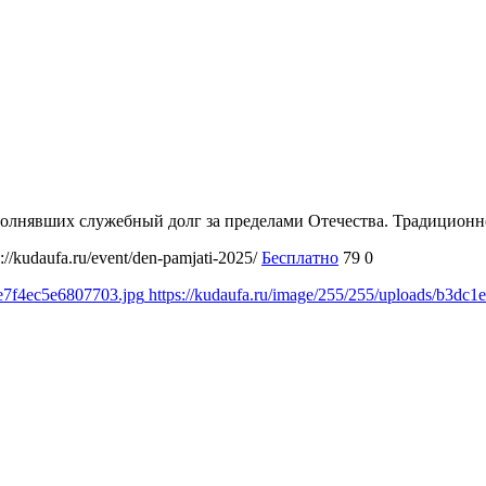
полнявших служебный долг за пределами Отечества. Традиционно
s://kudaufa.ru/event/den-pamjati-2025/
Бесплатно
79
0
de7f4ec5e6807703.jpg
https://kudaufa.ru/image/255/255/uploads/b3d