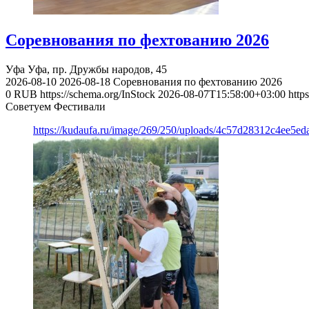
Соревнования по фехтованию 2026
Уфа
Уфа, пр. Дружбы народов, 45
2026-08-10
2026-08-18
Соревнования по фехтованию 2026
0
RUB
https://schema.org/InStock
2026-08-07T15:58:00+03:00
http
Советуем Фестивали
https://kudaufa.ru/image/269/250/uploads/4c57d28312c4ee5ed