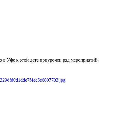
 в Уфе к этой дате приурочен ряд мероприятий.
c1e329dfd0d1dde7f4ec5e6807703.jpg