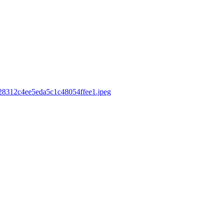
7d28312c4ee5eda5c1c48054ffee1.jpeg