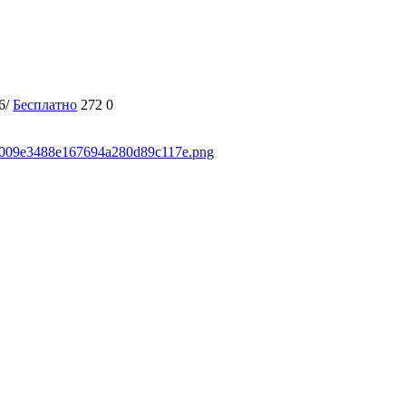
6/
Бесплатно
272
0
7e9009e3488e167694a280d89c117e.png