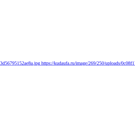
bd3d56795152ae8a.jpg
https://kudaufa.ru/image/269/250/uploads/0c0