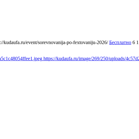
s://kudaufa.ru/event/sorevnovanija-po-fextovaniju-2026/
Бесплатно
6
1
a5c1c48054ffee1.jpeg
https://kudaufa.ru/image/269/250/uploads/4c5