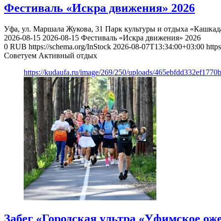
Фестиваль «Искра движения» 2026
Уфа, ул. Маршала Жукова, 31
Парк культуры и отдыха «Кашкад
2026-08-15
2026-08-15
Фестиваль «Искра движения» 2026
0
RUB
https://schema.org/InStock
2026-08-07T13:34:00+03:00
http
Советуем Активный отдых
https://kudaufa.ru/image/269/250/uploads/465ebfdd332ef177
Забег «Городская ультра «Уфимское оже