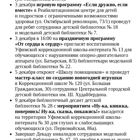
3 декабря
игровую программу «Если дружно, если
вместе»
в Реабилитационном центре для детей
и подростков с ограниченными возможностями
здоровья (ул. Октябрьской революции, 73/1) проведут
для ребят сотрудники детской библиотеки № 18
и модельной детской библиотеки № 7.
3 декабря в 16:00 на
праздничную программу
«От сердца к сердцу»
пригласят воспитанников
Уфимской коррекционной школы-интерната № 13 для
обучающихся с нарушениями опорно-двигательного
аппарата (ул. Батырская, 8/3) библиотекари модельной
детской библиотеки № 22.
5 декабря откроют «Школу помощников» и проведут
мастер-класс по созданию новогодней игрушки
в Коррекционной школе № 120 (ул. Большая
Гражданская, 30) сотрудники Центральной городской
детской библиотеки им. Ш. Худайбердина.
9 декабря библиотечный десант детской
библиотеки № 28 с
мероприятием «Ну-ка, книжка,
повернись! Ну-ка, сказка, покажись!»
высадится
на территории Уфимской коррекционной школы-
интерната № 30 для глухих и слабослышащих
обучающихся (ул. Первомайская, 86а).
Завершат Декаду инвалидов сотрудники модельной
детской библиотеки № 47. 10 декабря в рамках акции