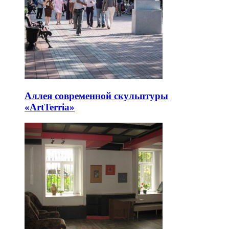
Аллея современной скульптуры
«ArtTerria»