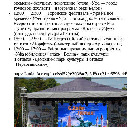
времени» будущему поколению (стела «Уфа — город
трудовой доблести», набережная реки Белой)
12:00 — 20:00 — Городской фестиваль «Уфа на все
времена» (Фестиваль «Уфа — эпоха доблести и славы»;
Всероссийский фестиваль духовых оркестров «Уфа
звучит!»; праздничная программа «Воспевая Уфу»)
(площадь перед РусДрамТеатром)
15:00 — 23:00 — IV Всероссийский фестиваль уличных
театров «Айдафест» (культурный центр «Арт-квадрат»)
12:00 — 17:00 — Районные праздничные мероприятия
«Уфа юбилейная» (парк «Волна»; парк культуры
и отдыха «Демский»; парк культуры и отдыха
«Первомайский»)
https://kudaufa.ru/uploads/d522e3036ac7c3d8ccc31ce6596a44