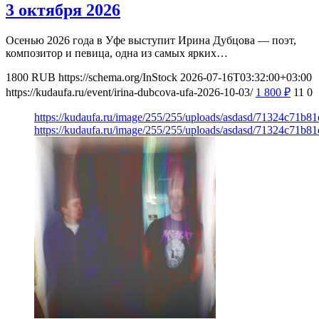
3 октября 2026
Осенью 2026 года в Уфе выступит Ирина Дубцова — поэт,
композитор и певица, одна из самых ярких…
1800
RUB
https://schema.org/InStock
2026-07-16T03:32:00+03:00
https://kudaufa.ru/event/irina-dubcova-ufa-2026-10-03/
1 800
₽
11
0
https://kudaufa.ru/image/255/255/uploads/asdasd/71324c71b8
https://kudaufa.ru/image/255/255/uploads/asdasd/71324c71b8