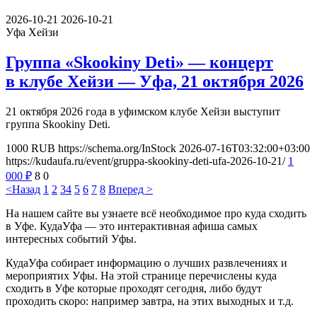
2026-10-21
2026-10-21
Уфа
Хейзи
Группа «Skookiny Deti» — концерт
в клубе Хейзи — Уфа, 21 октября 2026
21 октября 2026 года в уфимском клубе Хейзи выступит
группа Skookiny Deti.
1000
RUB
https://schema.org/InStock
2026-07-16T03:32:00+03:00
https://kudaufa.ru/event/gruppa-skookiny-deti-ufa-2026-10-21/
1
000
₽
8
0
<Назад
1
2
3
4
5
6
7
8
Вперед >
На нашем сайте вы узнаете всё необходимое про куда сходить
в Уфе. КудаУфа — это интерактивная афиша самых
интересных событий Уфы.
КудаУфа собирает информацию о лучших развлечениях и
мероприятих Уфы. На этой странице перечислены куда
сходить в Уфе которые проходят сегодня, либо будут
проходить скоро: например завтра, на этих выходных и т.д.