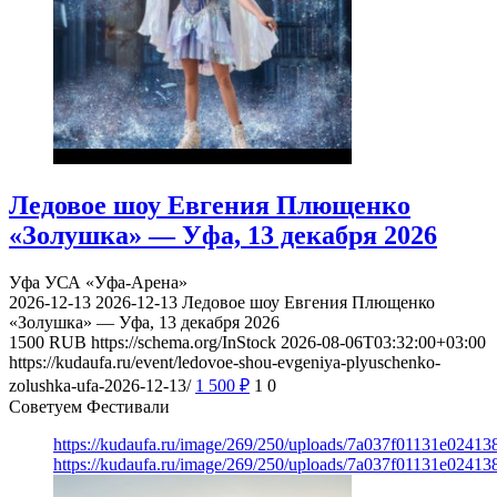
Ледовое шоу Евгения Плющенко
«Золушка» — Уфа, 13 декабря 2026
Уфа
УСА «Уфа-Арена»
2026-12-13
2026-12-13
Ледовое шоу Евгения Плющенко
«Золушка» — Уфа, 13 декабря 2026
1500
RUB
https://schema.org/InStock
2026-08-06T03:32:00+03:00
https://kudaufa.ru/event/ledovoe-shou-evgeniya-plyuschenko-
zolushka-ufa-2026-12-13/
1 500
₽
1
0
Советуем Фестивали
https://kudaufa.ru/image/269/250/uploads/7a037f01131e024
https://kudaufa.ru/image/269/250/uploads/7a037f01131e024