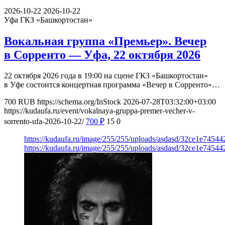
2026-10-22
2026-10-22
Уфа
ГКЗ «Башкортостан»
Вокальная группа «Премьер». Вечер
в Сорренто — Уфа, 22 октября 2026
22 октября 2026 года в 19:00 на сцене ГКЗ «Башкортостан»
в Уфе состоится концертная программа «Вечер в Сорренто»…
700
RUB
https://schema.org/InStock
2026-07-28T03:32:00+03:00
https://kudaufa.ru/event/vokalnaya-gruppa-premer-vecher-v-
sorrento-ufa-2026-10-22/
700
₽
15
0
https://kudaufa.ru/image/255/255/uploads/asdasd/32ce1e7454
https://kudaufa.ru/image/255/255/uploads/asdasd/32ce1e7454