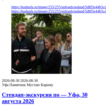
https://kudaufa.ru/image/255/255/uploads/asdasd/5d8f3e44b5
https://kudaufa.ru/image/255/255/uploads/asdasd/5d8f3e44b5
2026-08-30
2026-08-30
Уфа
Памятник Мустаю Кариму
Стендап-экскурсия по — Уфа, 30
августа 2026