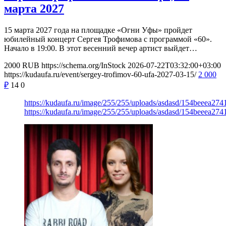
марта 2027
15 марта 2027 года на площадке «Огни Уфы» пройдет
юбилейный концерт Сергея Трофимова с программой «60».
Начало в 19:00. В этот весенний вечер артист выйдет…
2000
RUB
https://schema.org/InStock
2026-07-22T03:32:00+03:00
https://kudaufa.ru/event/sergey-trofimov-60-ufa-2027-03-15/
2 000
₽
14
0
https://kudaufa.ru/image/255/255/uploads/asdasd/154beeea27
https://kudaufa.ru/image/255/255/uploads/asdasd/154beeea27