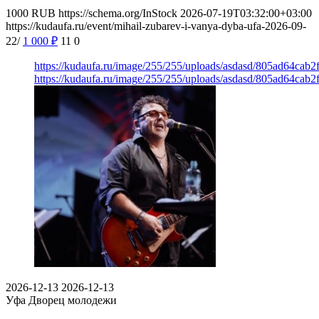
1000
RUB
https://schema.org/InStock
2026-07-19T03:32:00+03:00
https://kudaufa.ru/event/mihail-zubarev-i-vanya-dyba-ufa-2026-09-
22/
1 000
₽
11
0
https://kudaufa.ru/image/255/255/uploads/asdasd/805ad64cab
https://kudaufa.ru/image/255/255/uploads/asdasd/805ad64cab
2026-12-13
2026-12-13
Уфа
Дворец молодежи