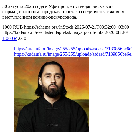
30 августа 2026 года в Уфе пройдет стендап-экскурсия —
формат, в котором городская прогулка соединяется с живым
выступлением комика-экскурсовода.
1000
RUB
https://schema.org/InStock
2026-07-21T03:32:00+03:00
https://kudaufa.ru/event/stendap-ekskursiya-po-ufe-ufa-2026-08-30/
1 000
₽
23
0
https://kudaufa.ru/image/255/255/uploads/asdasd/7139856be6
https://kudaufa.ru/image/255/255/uploads/asdasd/7139856be6