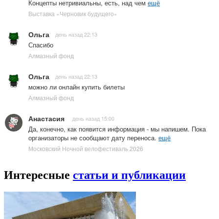
Концепты нетривиальны, есть, над чем
ещё
Выставка «Черновик будущего»
Ольга
день назад 22:13
Спасибо
Алмазный фонд
Ольга
день назад 22:13
можно ли онлайн купить билеты
Алмазный фонд
Анастасия
день назад 15:00
Да, конечно, как появится информация - мы напишем. Пока
организаторы не сообщают дату переноса.
ещё
Московский Ночной велофестиваль 2026
Интересные
статьи и публикации