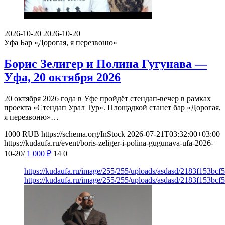
2026-10-20
2026-10-20
Уфа
Бар «Дорогая, я перезвоню»
Борис Зелигер и Полина Гугунава —
Уфа, 20 октября 2026
20 октября 2026 года в Уфе пройдёт стендап-вечер в рамках
проекта «Стендап Урал Тур». Площадкой станет бар «Дорогая,
я перезвоню»…
1000
RUB
https://schema.org/InStock
2026-07-21T03:32:00+03:00
https://kudaufa.ru/event/boris-zeliger-i-polina-gugunava-ufa-2026-
10-20/
1 000
₽
14
0
https://kudaufa.ru/image/255/255/uploads/asdasd/2183f153bc
https://kudaufa.ru/image/255/255/uploads/asdasd/2183f153bc