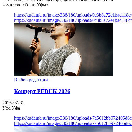
комплекс «Огни Уфы»
https://kudaufa.ru/image/336/180/uploads/0c3b8a72e1bad118
https://kudaufa.ru/image/336/180/uploads/0c3b8a72e1bad118
Выбор редакции
Концерт FEDUK 2026
2026-07-31
Уфа
Уфа
https://kudaufa.ru/image/336/180/uploads/7a5612bb972405d6
https://kudaufa.ru/image/336/180/uploads/7a5612bb972405d6