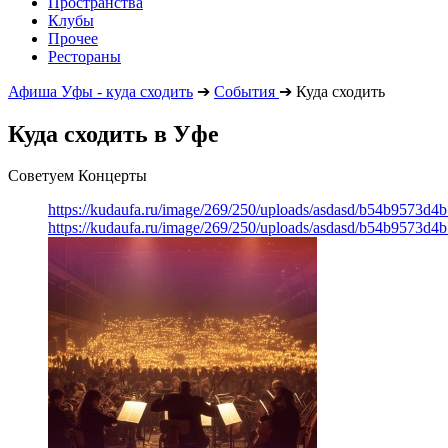
Пространства
Клубы
Прочее
Рестораны
Афиша Уфы - куда сходить
➔
События
➔
Куда сходить
Куда сходить в Уфе
Советуем Концерты
https://kudaufa.ru/image/269/250/uploads/asdasd/b54b9573d4
https://kudaufa.ru/image/269/250/uploads/asdasd/b54b9573d4