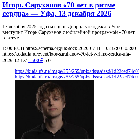
Игорь Саруханов «70 лет в ритме
сердца» — Уфа, 13 декабря 2026
13 декабря 2026 года на сцене Дворца молодежи в Уфе
выступит Игорь Саруханов с юбилейной программой «70 лет
в ритме…
1500
RUB
https://schema.org/InStock
2026-07-18T03:32:00+03:00
https://kudaufa.ru/event/igor-saruhanov-70-let-v-ritme-serdca-ufa-
2026-12-13/
1 500
₽
5
0
https://kudaufa.ru/image/255/255/uploads/asdasd/1d22ced74c
https://kudaufa.ru/image/255/255/uploads/asdasd/1d22ced74c