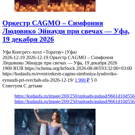
Оркестр CAGMO – Симфония
Людовико Эйнауди при свечах — Уфа,
19 декабря 2026
Уфа
Конгресс-холл «Торатау» (Уфа)
2026-12-19
2026-12-19
Оркестр CAGMO – Симфония
Людовико Эйнауди при свечах — Уфа, 19 декабря 2026
1900
RUB
https://schema.org/InStock
2026-08-06T03:32:00+03:00
https://kudaufa.ru/event/orkestr-cagmo-simfoniya-lyudoviko-
eynaudi-pri-svechah-ufa-2026-12-19/
1 900
₽
5
0
Советуем С детьми
https://kudaufa.ru/image/269/250/uploads/asdasd/9661d10d55
https://kudaufa.ru/image/269/250/uploads/asdasd/9661d10d55