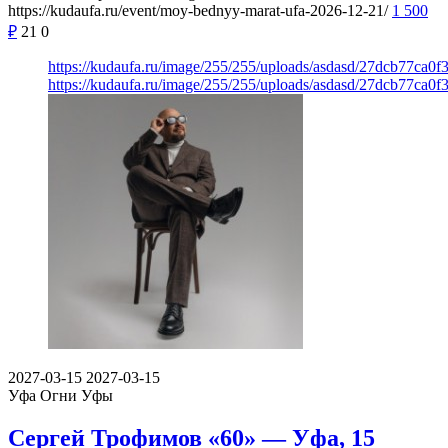
https://kudaufa.ru/event/moy-bednyy-marat-ufa-2026-12-21/
1 500
₽
21
0
https://kudaufa.ru/image/255/255/uploads/asdasd/27dcb77ca0
https://kudaufa.ru/image/255/255/uploads/asdasd/27dcb77ca0
2027-03-15
2027-03-15
Уфа
Огни Уфы
Сергей Трофимов «60» — Уфа, 15