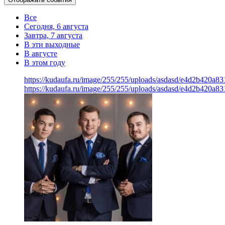
Все
Сегодня, 6 августа
Завтра, 7 августа
В эти выходные
В августе
В этом году
https://kudaufa.ru/image/255/255/uploads/asdasd/e4d2b420a8
https://kudaufa.ru/image/255/255/uploads/asdasd/e4d2b420a8