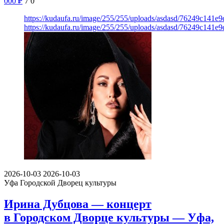
000
₽
7
0
https://kudaufa.ru/image/255/255/uploads/asdasd/76249c141e
https://kudaufa.ru/image/255/255/uploads/asdasd/76249c141e
2026-10-03
2026-10-03
Уфа
Городской Дворец культуры
Ирина Дубцова — концерт
в Городском Дворце культуры — Уфа,