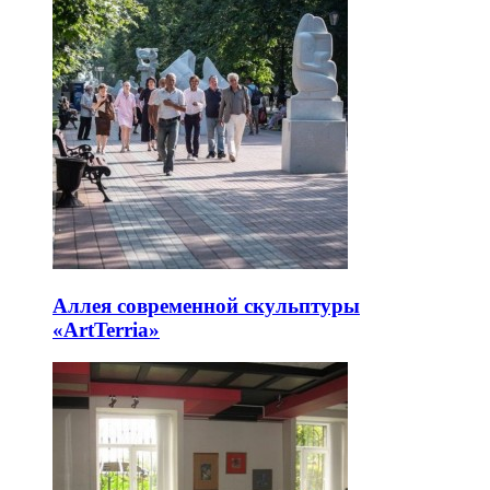
Аллея современной скульптуры
«ArtTerria»