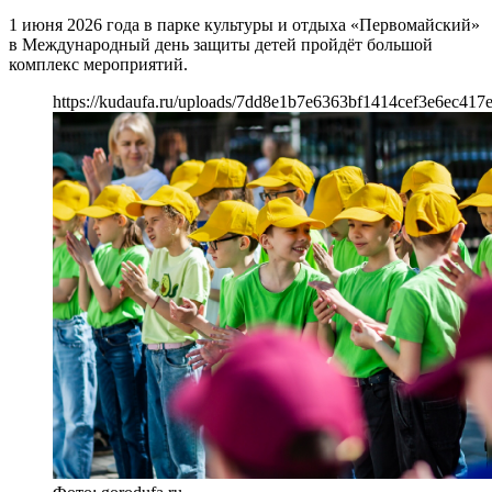
1 июня 2026 года в парке культуры и отдыха «Первомайский»
в Международный день защиты детей пройдёт большой
комплекс мероприятий.
https://kudaufa.ru/uploads/7dd8e1b7e6363bf1414cef3e6ec417e