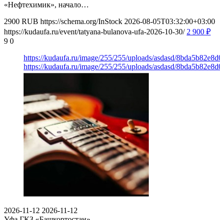
«Нефтехимик», начало…
2900
RUB
https://schema.org/InStock
2026-08-05T03:32:00+03:00
https://kudaufa.ru/event/tatyana-bulanova-ufa-2026-10-30/
2 900
₽
9
0
https://kudaufa.ru/image/255/255/uploads/asdasd/8bda5b82e8
https://kudaufa.ru/image/255/255/uploads/asdasd/8bda5b82e8
2026-11-12
2026-11-12
Уфа
ГКЗ «Башкортостан»