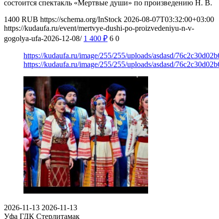
состоится спектакль «Мертвые души» по произведению Н. В.
1400
RUB
https://schema.org/InStock
2026-08-07T03:32:00+03:00
https://kudaufa.ru/event/mertvye-dushi-po-proizvedeniyu-n-v-
gogolya-ufa-2026-12-08/
1 400
₽
6
0
https://kudaufa.ru/image/255/255/uploads/asdasd/76c2c30d02
https://kudaufa.ru/image/255/255/uploads/asdasd/76c2c30d02
2026-11-13
2026-11-13
Уфа
ГДК Стерлитамак