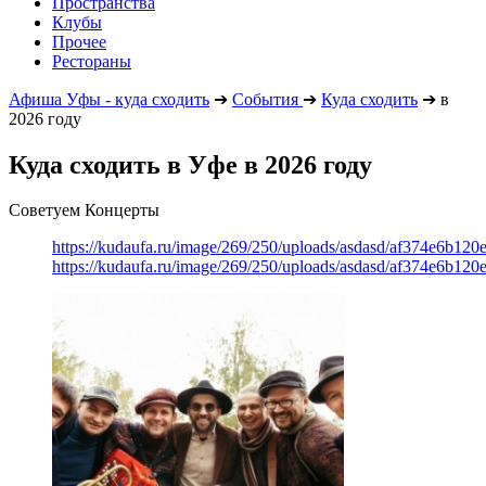
Пространства
Клубы
Прочее
Рестораны
Афиша Уфы - куда сходить
➔
События
➔
Куда сходить
➔
в
2026 году
Куда сходить в Уфе в 2026 году
Советуем Концерты
https://kudaufa.ru/image/269/250/uploads/asdasd/af374e6b120
https://kudaufa.ru/image/269/250/uploads/asdasd/af374e6b120