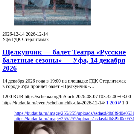
2026-12-14
2026-12-14
Уфа
ГДК Стерлитамак
Щелкунчик — балет Театра «Русские
балетные сезоны» — Уфа, 14 декабря
2026
14 декабря 2026 года в 19:00 на площадке ГДК Стерлитамак
в городе Уфа пройдет балет «Щелкунчик»…
1200
RUB
https://schema.org/InStock
2026-08-07T03:32:00+03:00
https://kudaufa.ru/event/schelkunchik-ufa-2026-12-14/
1 200
₽
1
0
https://kudaufa.ru/image/255/255/uploads/asdasd/db8f9d0e05
https://kudaufa.ru/image/255/255/uploads/asdasd/db8f9d0e05