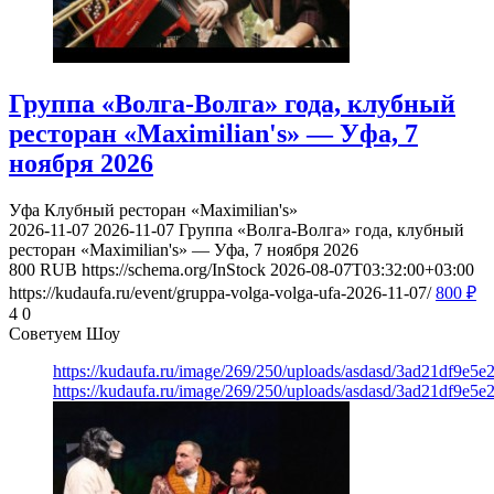
Группа «Волга-Волга» года, клубный
ресторан «Maximilian's» — Уфа, 7
ноября 2026
Уфа
Клубный ресторан «Maximilian's»
2026-11-07
2026-11-07
Группа «Волга-Волга» года, клубный
ресторан «Maximilian's» — Уфа, 7 ноября 2026
800
RUB
https://schema.org/InStock
2026-08-07T03:32:00+03:00
https://kudaufa.ru/event/gruppa-volga-volga-ufa-2026-11-07/
800
₽
4
0
Советуем Шоу
https://kudaufa.ru/image/269/250/uploads/asdasd/3ad21df9e5e
https://kudaufa.ru/image/269/250/uploads/asdasd/3ad21df9e5e