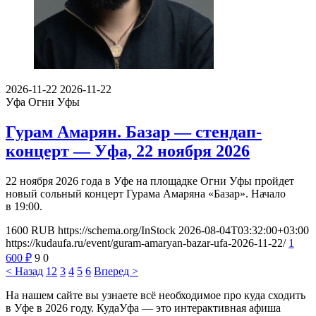
2026-11-22
2026-11-22
Уфа
Огни Уфы
Гурам Амарян. Базар — стендап-
концерт — Уфа, 22 ноября 2026
22 ноября 2026 года в Уфе на площадке Огни Уфы пройдет
новый сольный концерт Гурама Амаряна «Базар». Начало
в 19:00.
1600
RUB
https://schema.org/InStock
2026-08-04T03:32:00+03:00
https://kudaufa.ru/event/guram-amaryan-bazar-ufa-2026-11-22/
1
600
₽
9
0
< Назад
1
2
3
4
5
6
Вперед >
На нашем сайте вы узнаете всё необходимое про куда сходить
в Уфе в 2026 году. КудаУфа — это интерактивная афиша