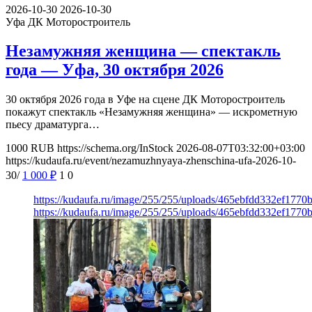
2026-10-30
2026-10-30
Уфа
ДК Моторостроитель
Незамужняя женщина — спектакль
года — Уфа, 30 октября 2026
30 октября 2026 года в Уфе на сцене ДК Моторостроитель
покажут спектакль «Незамужняя женщина» — искрометную
пьесу драматурга…
1000
RUB
https://schema.org/InStock
2026-08-07T03:32:00+03:00
https://kudaufa.ru/event/nezamuzhnyaya-zhenschina-ufa-2026-10-
30/
1 000
₽
1
0
https://kudaufa.ru/image/255/255/uploads/465ebfdd332ef177
https://kudaufa.ru/image/255/255/uploads/465ebfdd332ef177