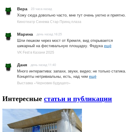
Вера
23 часа назад
Хожу сюда довольно часто, мне тут очень уютно и приятно.
Кинотеатр Синема Стар Принц плаза
Марина
день назад 16:25
Шли пешком через мост от Кремля, вид открывается
шикарный на фестивальную площадку. Федука
ещё
VK Fest в Казани 2025
Даня
день назад 11:40
Много интерактива: запахи, звуки, видео; не только статика.
Концепты нетривиальны, есть, над чем
ещё
Выставка «Черновик будущего»
Интересные
статьи и публикации