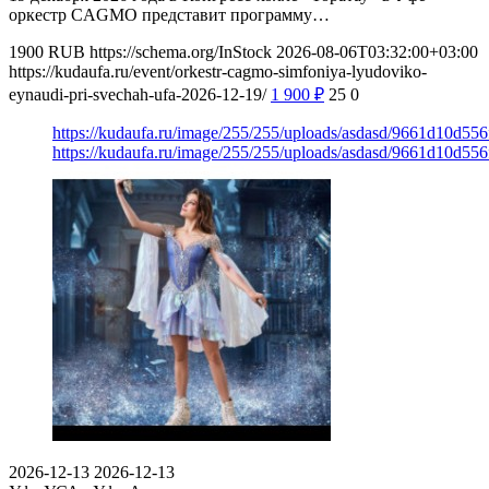
оркестр CAGMO представит программу…
1900
RUB
https://schema.org/InStock
2026-08-06T03:32:00+03:00
https://kudaufa.ru/event/orkestr-cagmo-simfoniya-lyudoviko-
eynaudi-pri-svechah-ufa-2026-12-19/
1 900
₽
25
0
https://kudaufa.ru/image/255/255/uploads/asdasd/9661d10d55
https://kudaufa.ru/image/255/255/uploads/asdasd/9661d10d55
2026-12-13
2026-12-13