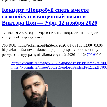
Концерт «Попробуй спеть вместе
со мной», посвященный памяти
Виктора Цоя — Уфа, 12 ноября 2026
12 ноября 2026 года в Уфе в ГКЗ «Башкортостан» пройдет
концерт «Попробуй спеть…
700
RUB
https://schema.org/InStock
2026-08-05T03:32:00+03:00
https://kudaufa.ru/event/koncert-poprobuy-spet-vmeste-so-mnoy-
posvyaschennyy-pamyati-viktora-coya-ufa-2026-11-12/
700
₽
6
0
https://kudaufa.ru/image/255/255/uploads/asdasd/9f2dc22f59
https://kudaufa.ru/image/255/255/uploads/asdasd/9f2dc22f59