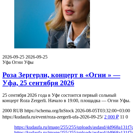
2026-09-25
2026-09-25
Уфа
Огни Уфы
Роза Зергерли, концерт в «Огни » —
Уфа, 25 сентября 2026
25 сентября 2026 года в Уфе состоится первый сольный
концерт Roza Zergerli. Начало в 19:00, площадка — Огни Уфы.
2000
RUB
https://schema.org/InStock
2026-08-05T03:32:00+03:00
https://kudaufa.ru/event/roza-zergerli-ufa-2026-09-25/
2 000
₽
11
0
https://kudaufa.ru/image/255/255/uploads/asdasd/4d968a131f7
https://kudaufa.ru/image/255/255/uploads/asdasd/4d968a131f7