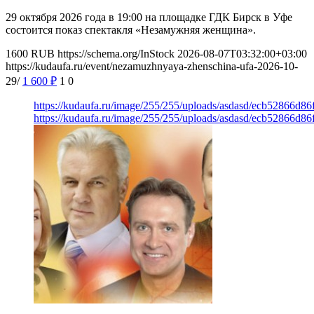
29 октября 2026 года в 19:00 на площадке ГДК Бирск в Уфе
состоится показ спектакля «Незамужняя женщина».
1600
RUB
https://schema.org/InStock
2026-08-07T03:32:00+03:00
https://kudaufa.ru/event/nezamuzhnyaya-zhenschina-ufa-2026-10-
29/
1 600
₽
1
0
https://kudaufa.ru/image/255/255/uploads/asdasd/ecb52866d8
https://kudaufa.ru/image/255/255/uploads/asdasd/ecb52866d8