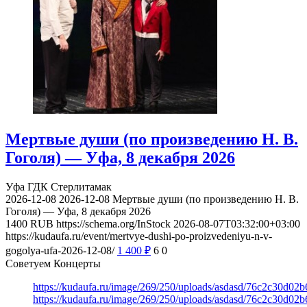
Мертвые души (по произведению Н. В.
Гоголя) — Уфа, 8 декабря 2026
Уфа
ГДК Стерлитамак
2026-12-08
2026-12-08
Мертвые души (по произведению Н. В.
Гоголя) — Уфа, 8 декабря 2026
1400
RUB
https://schema.org/InStock
2026-08-07T03:32:00+03:00
https://kudaufa.ru/event/mertvye-dushi-po-proizvedeniyu-n-v-
gogolya-ufa-2026-12-08/
1 400
₽
6
0
Советуем Концерты
https://kudaufa.ru/image/269/250/uploads/asdasd/76c2c30d02
https://kudaufa.ru/image/269/250/uploads/asdasd/76c2c30d02