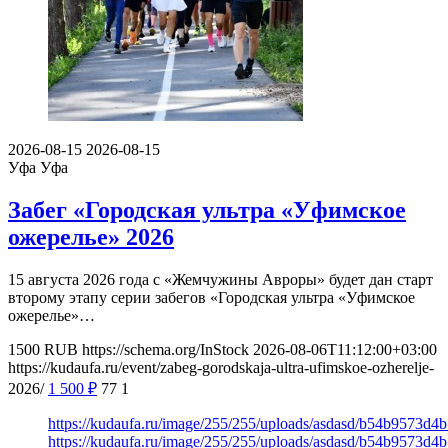
2026-08-15
2026-08-15
Уфа
Уфа
Забег «Городская ультра «Уфимское
ожерелье» 2026
15 августа 2026 года с «Жемчужины Авроры» будет дан старт
второму этапу серии забегов «Городская ультра «Уфимское
ожерелье»…
1500
RUB
https://schema.org/InStock
2026-08-06T11:12:00+03:00
https://kudaufa.ru/event/zabeg-gorodskaja-ultra-ufimskoe-ozherelje-
2026/
1 500
₽
77
1
https://kudaufa.ru/image/255/255/uploads/asdasd/b54b9573d4
https://kudaufa.ru/image/255/255/uploads/asdasd/b54b9573d4