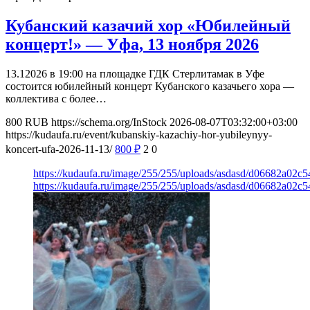
Кубанский казачий хор «Юбилейный
концерт!» — Уфа, 13 ноября 2026
13.12026 в 19:00 на площадке ГДК Стерлитамак в Уфе
состоится юбилейный концерт Кубанского казачьего хора —
коллектива с более…
800
RUB
https://schema.org/InStock
2026-08-07T03:32:00+03:00
https://kudaufa.ru/event/kubanskiy-kazachiy-hor-yubileynyy-
koncert-ufa-2026-11-13/
800
₽
2
0
https://kudaufa.ru/image/255/255/uploads/asdasd/d06682a02c
https://kudaufa.ru/image/255/255/uploads/asdasd/d06682a02c