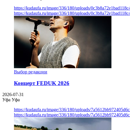
https://kudaufa.ru/image/336/180/uploads/0c3b8a72e1bad118
https://kudaufa.ru/image/336/180/uploads/0c3b8a72e1bad118
Выбор редакции
Концерт FEDUK 2026
2026-07-31
Уфа
Уфа
https://kudaufa.ru/image/336/180/uploads/7a5612bb972405d6
https://kudaufa.ru/image/336/180/uploads/7a5612bb972405d6