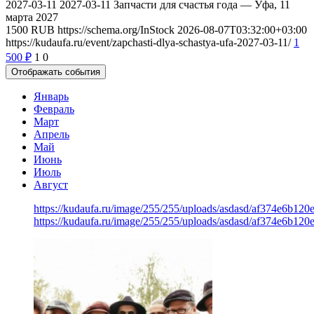
2027-03-11
2027-03-11
Запчасти для счастья года — Уфа, 11
марта 2027
1500
RUB
https://schema.org/InStock
2026-08-07T03:32:00+03:00
https://kudaufa.ru/event/zapchasti-dlya-schastya-ufa-2027-03-11/
1
500
₽
1
0
Отображать события
Январь
Февраль
Март
Апрель
Май
Июнь
Июль
Август
https://kudaufa.ru/image/255/255/uploads/asdasd/af374e6b120
https://kudaufa.ru/image/255/255/uploads/asdasd/af374e6b120