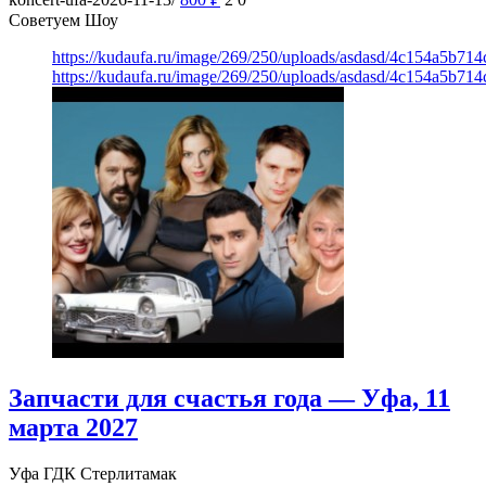
Советуем Шоу
https://kudaufa.ru/image/269/250/uploads/asdasd/4c154a5b71
https://kudaufa.ru/image/269/250/uploads/asdasd/4c154a5b71
Запчасти для счастья года — Уфа, 11
марта 2027
Уфа
ГДК Стерлитамак