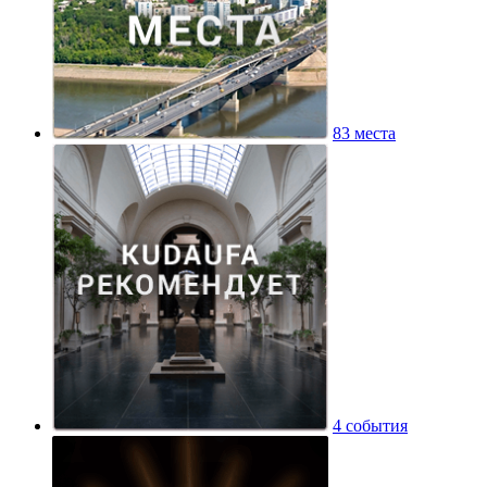
83 места
4 события