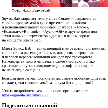
Фото: vk.com/sqwozbab
Sqwoz Bab запрягает телегу с live-бэндом и отправляется
с новой программой в тур с презентацией альбома
и исполнением ваших любимых шлягеров. «Tokyo»,
«Колпаки», «Romantic», «Ауф», «Ой» и другие треки под
звуки живых инструментов ждут вас в вашем городе
на концерте Sqwoz Bab.
Марат Sqwoz Bab — единственный в мире артист с огромным
количеством лысеющих братьев, автор гимна троечников
и человек переосмысливший анекдот про тракториста.
На концертах такого человека в слэме участвуют только
красивые и вкусно пахнущие люди, а лифчики кидают
не на сцену, а со сцены.
Большая программа, громкие хиты, старые любимые шлягеры,
свежие треки с нового альбома и куда без сюрпризов?!
Узнать подробности можно на сайте организаторов:
https://ogni-ufa.ru/afisha/1230/
Поделиться ссылкой