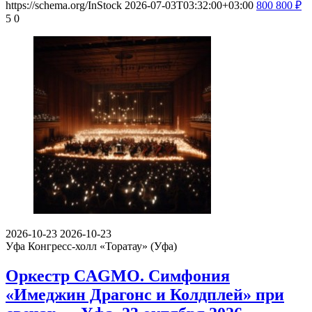
https://schema.org/InStock
2026-07-03T03:32:00+03:00
800
800
₽
5
0
2026-10-23
2026-10-23
Уфа
Конгресс-холл «Торатау» (Уфа)
Оркестр CAGMO. Симфония
«Имеджин Драгонс и Колдплей» при