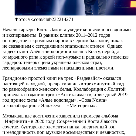
Фото: vk.com/club232214271
Начало карьеры Коста Лакоста уходит корнями в псевдонимы
и эксперименты. В ранних клипах 2011–2012 годов
он предстает скромным парнем в черном балахоне, никак
не связанным с сегодняшним эпатажным стилем. Однако,
за десять лет Алёша эволюционировал в Косту, перейдя
от мрачного рэпа к яркой поп-музыке и радикально поменяв
гардероб: теперь сцена украшена блеском страз,
леопардовыми элементами и насыщенными цветами.
Грандиозно-простой клип на трек «Раздевайся» оказался
настоящей находкой, превратившись в трехминутный гид
по разнообразию женского белья. Коллаборация с Лолитой
привела к созданию трека «Антиклимакс», а звездный 2019
год принес хиты «Алые водопады», «Cosa Nostra»
и коллаборацию с Элджеем — «Метеориты».
Музыкальные достижения закрепила премьера альбома
«Инфинити» в 2020 году. Современный Коста Лакоста
сочетает бунтарские элементы панка, энергичный рэп
и мелодичность поп-музыки восьмидесятых и девяностых,