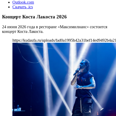
Outlook.com
Скачать .ics
Концерт Коста Лакоста 2026
24 июня 2026 года в ресторане «Максимилианс» состоится
концерт Коста Лакоста.
https://kudaufa.ru/uploads/fad0a1995b42a31bef14ed9492b4a2