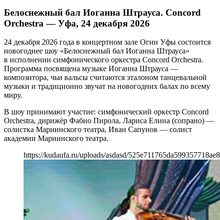
Белоснежный бал Иоганна Штрауса. Concord
Orchestra — Уфа, 24 декабря 2026
24 декабря 2026 года в концертном зале Огни Уфы состоится
новогоднее шоу «Белоснежный бал Иоганна Штрауса»
в исполнении симфонического оркестра Concord Orchestra.
Программа посвящена музыке Иоганна Штрауса —
композитора, чьи вальсы считаются эталоном танцевальной
музыки и традиционно звучат на новогодних балах по всему
миру.
В шоу принимают участие: симфонический оркестр Concord
Orchestra, дирижёр Фабио Пирола, Лариса Елина (сопрано) —
солистка Мариинского театра, Иван Сапунов — солист
академии Мариинского театра.
https://kudaufa.ru/uploads/asdasd/525e711765da599357718ae8