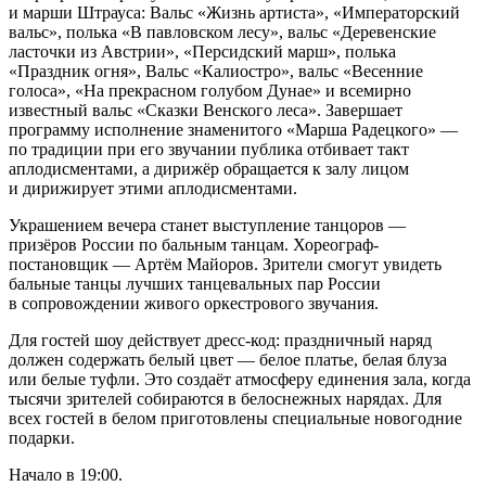
и марши Штрауса: Вальс «Жизнь артиста», «Императорский
вальс», полька «В павловском лесу», вальс «Деревенские
ласточки из Австрии», «Персидский марш», полька
«Праздник огня», Вальс «Калиостро», вальс «Весенние
голоса», «На прекрасном голубом Дунае» и всемирно
известный вальс «Сказки Венского леса». Завершает
программу исполнение знаменитого «Марша Радецкого» —
по традиции при его звучании публика отбивает такт
аплодисментами, а дирижёр обращается к залу лицом
и дирижирует этими аплодисментами.
Украшением вечера станет выступление танцоров —
призёров России по бальным танцам. Хореограф-
постановщик — Артём Майоров. Зрители смогут увидеть
бальные танцы лучших танцевальных пар России
в сопровождении живого оркестрового звучания.
Для гостей шоу действует дресс-код: праздничный наряд
должен содержать белый цвет — белое платье, белая блуза
или белые туфли. Это создаёт атмосферу единения зала, когда
тысячи зрителей собираются в белоснежных нарядах. Для
всех гостей в белом приготовлены специальные новогодние
подарки.
Начало в 19:00.