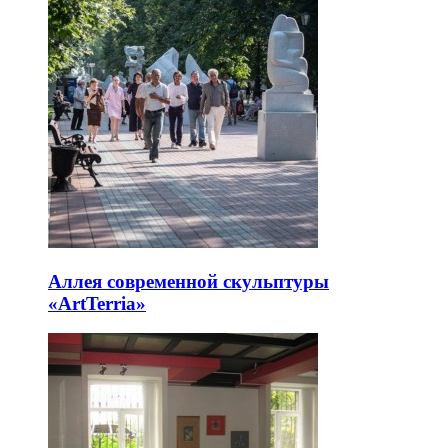
Аллея современной скульптуры
«ArtTerria»