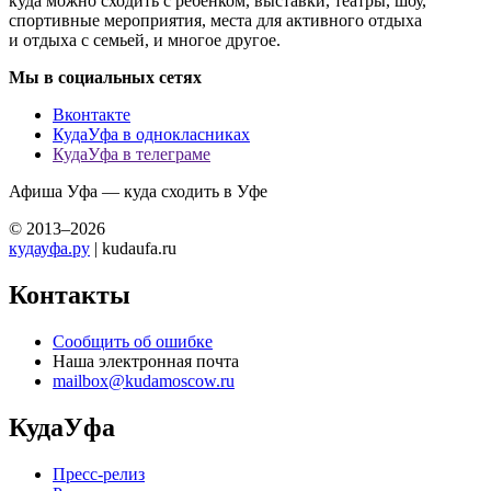
куда можно сходить с ребенком, выставки, театры, шоу,
спортивные мероприятия, места для активного отдыха
и отдыха с семьей, и многое другое.
Мы в социальных сетях
Вконтакте
КудаУфа в однокласниках
КудаУфа в телеграме
Афиша Уфа — куда сходить в Уфе
© 2013–2026
кудауфа.ру
| kudaufa.ru
Контакты
Сообщить об ошибке
Наша электронная почта
mailbox@kudamoscow.ru
КудаУфа
Пресс-релиз