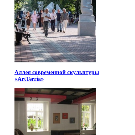
Аллея современной скульптуры
«ArtTerria»