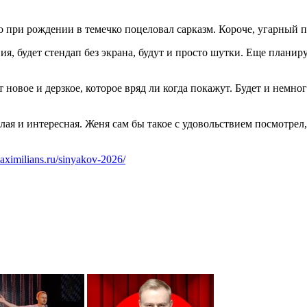
 при рождении в темечко поцеловал сарказм. Короче, угарный п
, будет стендап без экрана, будут и просто шутки. Еще планирует
ет новое и дерзкое, которое вряд ли когда покажут. Будет и нем
я и интересная. Женя сам бы такое с удовольствием посмотрел, 
maximilians.ru/sinyakov-2026/