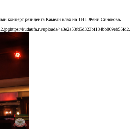
ьный концерт резидента Камеди клаб на ТНТ Жени Синякова.
2.jpg
https://kudaufa.ru/uploads/4a3e2a53fd5d323bf184bb869eb55fd2.