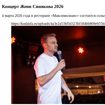
Концерт Жени Синякова 2026
4 марта 2026 года в ресторане «Максимилианс» состоится сол
https://kudaufa.ru/uploads/4a3e2a53fd5d323bf184bb869eb55fd