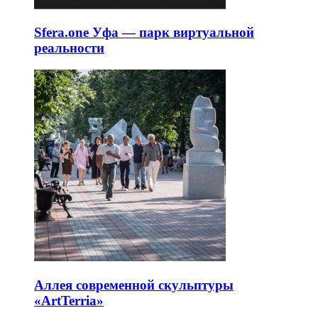
Sfera.one Уфа — парк виртуальной
реальности
Аллея современной скульптуры
«ArtTerria»