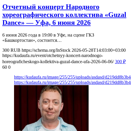
Отчетный концерт Народного
хореографического коллектива «Guzal
Dance» — Уфа, 6 июня 2026
6 июня 2026 года в 19:00 в Уфе, на сцене ГКЗ
«Башкортостан», состоится…
300
RUB
https://schema.org/InStock
2026-05-28T14:03:00+03:00
https://kudaufa.ru/event/otchetnyy-koncert-narodnogo-
horeograficheskogo-kollektiva-guzal-dance-ufa-2026-06-06/
300
₽
60
0
https://kudaufa.ru/image/255/255/uploads/asdasd/d219dd8b3b
https://kudaufa.ru/image/255/255/uploads/asdasd/d219dd8b3b