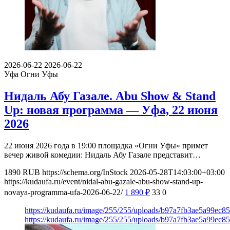
2026-06-22
2026-06-22
Уфа
Огни Уфы
Нидаль Абу Газале. Abu Show & Stand
Up: новая программа — Уфа, 22 июня
2026
22 июня 2026 года в 19:00 площадка «Огни Уфы» примет
вечер живой комедии: Нидаль Абу Газале представит…
1890
RUB
https://schema.org/InStock
2026-05-28T14:03:00+03:00
https://kudaufa.ru/event/nidal-abu-gazale-abu-show-stand-up-
novaya-programma-ufa-2026-06-22/
1 890
₽
33
0
https://kudaufa.ru/image/255/255/uploads/b97a7fb3ae5a99ec8
https://kudaufa.ru/image/255/255/uploads/b97a7fb3ae5a99ec8