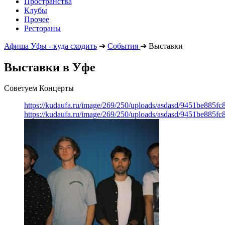
Пространства
Клубы
Прочее
Рестораны
Афиша Уфы - куда сходить
➔
События
➔
Выставки
Выставки в Уфе
Советуем Концерты
https://kudaufa.ru/image/269/250/uploads/asdasd/9451be885fc
https://kudaufa.ru/image/269/250/uploads/asdasd/9451be885fc