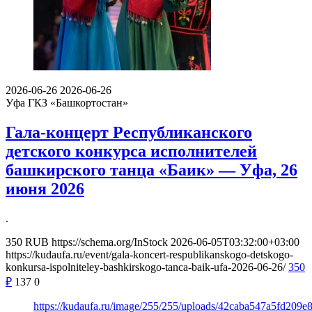
2026-06-26
2026-06-26
Уфа
ГКЗ «Башкортостан»
Гала-концерт Республиканского
детского конкурса исполнителей
башкирского танца «Баик» — Уфа, 26
июня 2026
.
350
RUB
https://schema.org/InStock
2026-06-05T03:32:00+03:00
https://kudaufa.ru/event/gala-koncert-respublikanskogo-detskogo-
konkursa-ispolniteley-bashkirskogo-tanca-baik-ufa-2026-06-26/
350
₽
137
0
https://kudaufa.ru/image/255/255/uploads/42caba547a5fd209