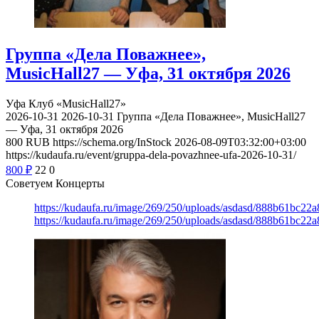
Группа «Дела Поважнее»,
MusicHall27 — Уфа, 31 октября 2026
Уфа
Клуб «MusicHall27»
2026-10-31
2026-10-31
Группа «Дела Поважнее», MusicHall27
— Уфа, 31 октября 2026
800
RUB
https://schema.org/InStock
2026-08-09T03:32:00+03:00
https://kudaufa.ru/event/gruppa-dela-povazhnee-ufa-2026-10-31/
800
₽
22
0
Советуем Концерты
https://kudaufa.ru/image/269/250/uploads/asdasd/888b61bc22
https://kudaufa.ru/image/269/250/uploads/asdasd/888b61bc22