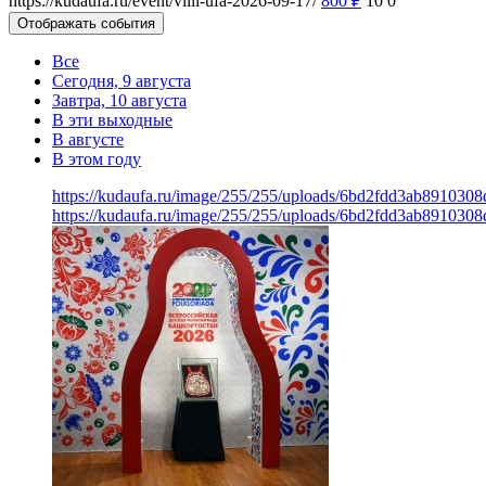
https://kudaufa.ru/event/villi-ufa-2026-09-17/
800
₽
10
0
Отображать события
Все
Сегодня, 9 августа
Завтра, 10 августа
В эти выходные
В августе
В этом году
https://kudaufa.ru/image/255/255/uploads/6bd2fdd3ab891030
https://kudaufa.ru/image/255/255/uploads/6bd2fdd3ab891030