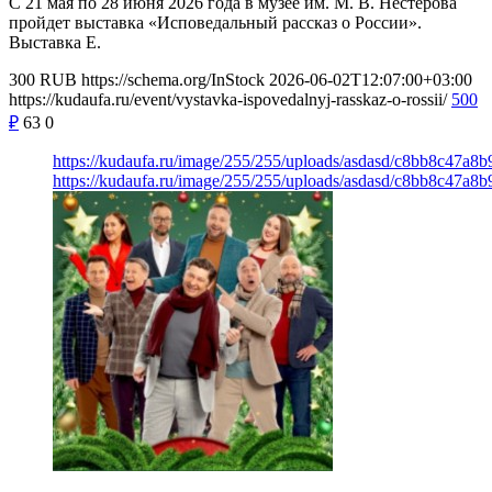
С 21 мая по 28 июня 2026 года в музее им. М. В. Нестерова
пройдет выставка «Исповедальный рассказ о России».
Выставка Е.
300
RUB
https://schema.org/InStock
2026-06-02T12:07:00+03:00
https://kudaufa.ru/event/vystavka-ispovedalnyj-rasskaz-o-rossii/
500
₽
63
0
https://kudaufa.ru/image/255/255/uploads/asdasd/c8bb8c47a8
https://kudaufa.ru/image/255/255/uploads/asdasd/c8bb8c47a8