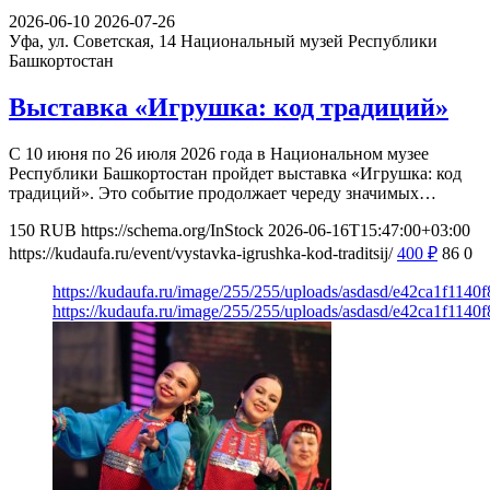
2026-06-10
2026-07-26
Уфа, ул. Советская, 14
Национальный музей Республики
Башкортостан
Выставка «Игрушка: код традиций»
С 10 июня по 26 июля 2026 года в Национальном музее
Республики Башкортостан пройдет выставка «Игрушка: код
традиций». Это событие продолжает череду значимых…
150
RUB
https://schema.org/InStock
2026-06-16T15:47:00+03:00
https://kudaufa.ru/event/vystavka-igrushka-kod-traditsij/
400
₽
86
0
https://kudaufa.ru/image/255/255/uploads/asdasd/e42ca1f1140
https://kudaufa.ru/image/255/255/uploads/asdasd/e42ca1f1140