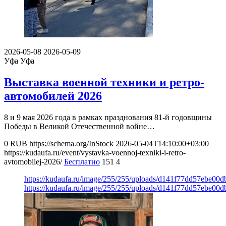
2026-05-08
2026-05-09
Уфа
Уфа
Выставка военной техники и ретро-
автомобилей 2026
8 и 9 мая 2026 года в рамках празднования 81-й годовщины
Победы в Великой Отечественной войне…
0
RUB
https://schema.org/InStock
2026-05-04T14:10:00+03:00
https://kudaufa.ru/event/vystavka-voennoj-texniki-i-retro-
avtomobilej-2026/
Бесплатно
151
4
https://kudaufa.ru/image/255/255/uploads/d141f77dd57ebe00
https://kudaufa.ru/image/255/255/uploads/d141f77dd57ebe00