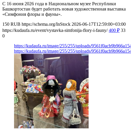
С 16 июня 2026 года в Национальном музее Республики
Башкортостан будет работать новая художественная выставка
«Симфония флоры и фауны».
150
RUB
https://schema.org/InStock
2026-06-17T12:59:00+03:00
https://kudaufa.ru/event/vystavka-simfonija-flory-i-fauny/
400
₽
33
0
https://kudaufa.ru/image/255/255/uploads/9561f0acb9b966a1
https://kudaufa.ru/image/255/255/uploads/9561f0acb9b966a1