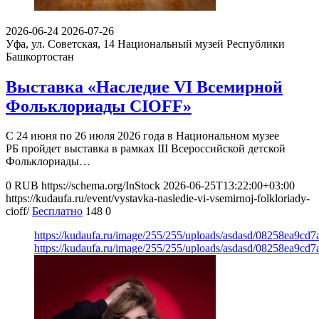
2026-06-24
2026-07-26
Уфа, ул. Советская, 14
Национальный музей Республики
Башкортостан
Выставка «Наследие VI Всемирной
Фольклориады CIOFF»
С 24 июня по 26 июля 2026 года в Национальном музее
РБ пройдет выставка в рамках III Всероссийской детской
Фольклориады…
0
RUB
https://schema.org/InStock
2026-06-25T13:22:00+03:00
https://kudaufa.ru/event/vystavka-nasledie-vi-vsemirnoj-folkloriady-
cioff/
Бесплатно
148
0
https://kudaufa.ru/image/255/255/uploads/asdasd/08258ea9cd
https://kudaufa.ru/image/255/255/uploads/asdasd/08258ea9cd