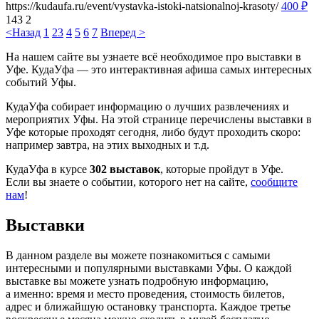
https://kudaufa.ru/event/vystavka-istoki-natsionalnoj-krasoty/
400
₽
143
2
<Назад
1
2
3
4
5
6
7
Вперед >
На нашем сайте вы узнаете всё необходимое про выставки в
Уфе. КудаУфа — это интерактивная афиша самых интересных
событий Уфы.
КудаУфа собирает информацию о лучших развлечениях и
мероприятих Уфы. На этой странице перечислены выставки в
Уфе которые проходят сегодня, либо будут проходить скоро:
например завтра, на этих выходных и т.д.
КудаУфа в курсе
302 выставок
, которые пройдут в Уфе.
Если вы знаете о событии, которого нет на сайте,
сообщите
нам
!
Выставки
В данном разделе вы можете познакомиться с самыми
интересными и популярными выставками Уфы. О каждой
выставке вы можете узнать подробную информацию,
а именно: время и место проведения, стоимость билетов,
адрес и ближайшую остановку транспорта. Каждое третье