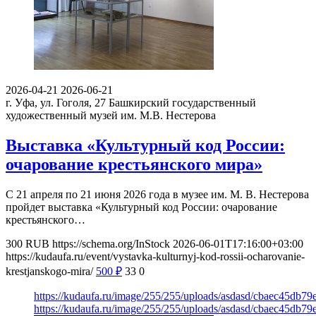
2026-04-21
2026-06-21
г. Уфа, ул. Гоголя, 27
Башкирский государственный
художественный музей им. М.В. Нестерова
Выставка «Культурный код России:
очарование крестьянского мира»
С 21 апреля по 21 июня 2026 года в музее им. М. В. Нестерова
пройдет выставка «Культурный код России: очарование
крестьянского…
300
RUB
https://schema.org/InStock
2026-06-01T17:16:00+03:00
https://kudaufa.ru/event/vystavka-kulturnyj-kod-rossii-ocharovanie-
krestjanskogo-mira/
500
₽
33
0
https://kudaufa.ru/image/255/255/uploads/asdasd/cbaec45db7
https://kudaufa.ru/image/255/255/uploads/asdasd/cbaec45db7