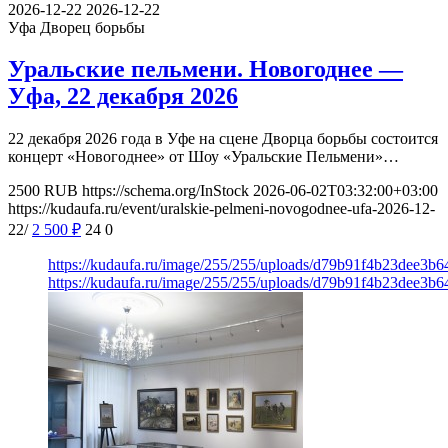
2026-12-22
2026-12-22
Уфа
Дворец борьбы
Уральские пельмени. Новогоднее —
Уфа, 22 декабря 2026
22 декабря 2026 года в Уфе на сцене Дворца борьбы состоится
концерт «Новогоднее» от Шоу «Уральские Пельмени»…
2500
RUB
https://schema.org/InStock
2026-06-02T03:32:00+03:00
https://kudaufa.ru/event/uralskie-pelmeni-novogodnee-ufa-2026-12-
22/
2 500
₽
24
0
https://kudaufa.ru/image/255/255/uploads/d79b91f4b23dee3b
https://kudaufa.ru/image/255/255/uploads/d79b91f4b23dee3b