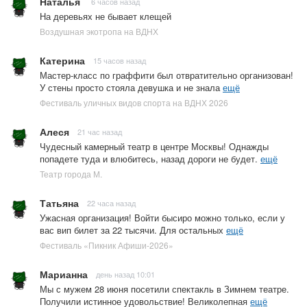
Наталья
6 часов назад
На деревьях не бывает клещей
Воздушная экотропа на ВДНХ
Катерина
15 часов назад
Мастер-класс по граффити был отвратительно организован!
У стены просто стояла девушка и не знала
ещё
Фестиваль уличных видов спорта на ВДНХ 2026
Алеся
21 час назад
Чудесный камерный театр в центре Москвы! Однажды
попадете туда и влюбитесь, назад дороги не будет.
ещё
Театр города М.
Татьяна
22 часа назад
Ужасная организация! Войти бысиро можно только, если у
вас вип билет за 22 тысячи. Для остальных
ещё
Фестиваль «Пикник Афиши-2026»
Марианна
день назад 10:01
Мы с мужем 28 июня посетили спектакль в Зимнем театре.
Получили истинное удовольствие! Великолепная
ещё