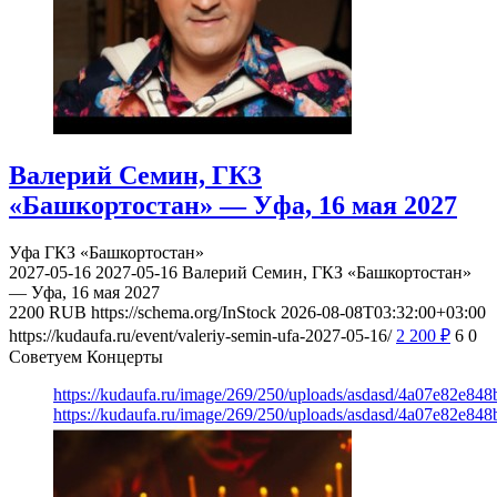
Валерий Семин, ГКЗ
«Башкортостан» — Уфа, 16 мая 2027
Уфа
ГКЗ «Башкортостан»
2027-05-16
2027-05-16
Валерий Семин, ГКЗ «Башкортостан»
— Уфа, 16 мая 2027
2200
RUB
https://schema.org/InStock
2026-08-08T03:32:00+03:00
https://kudaufa.ru/event/valeriy-semin-ufa-2027-05-16/
2 200
₽
6
0
Советуем Концерты
https://kudaufa.ru/image/269/250/uploads/asdasd/4a07e82e84
https://kudaufa.ru/image/269/250/uploads/asdasd/4a07e82e84