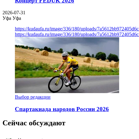
Концерт FEDUK 2026
2026-07-31
Уфа
Уфа
https://kudaufa.ru/image/336/180/uploads/7a5612bb972405d6
https://kudaufa.ru/image/336/180/uploads/7a5612bb972405d6
Выбор редакции
Спартакиада народов России 2026
Сейчас обсуждают