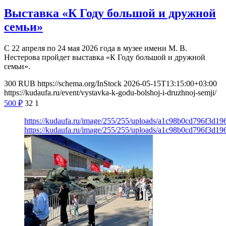
Выставка «К Году большой и дружной
семьи»
С 22 апреля по 24 мая 2026 года в музее имени М. В.
Нестерова пройдет выставка «К Году большой и дружной
семьи».
300
RUB
https://schema.org/InStock
2026-05-15T13:15:00+03:00
https://kudaufa.ru/event/vystavka-k-godu-bolshoj-i-druzhnoj-semji/
500
₽
32
1
https://kudaufa.ru/image/255/255/uploads/a1c98b0cd796f3d1
https://kudaufa.ru/image/255/255/uploads/a1c98b0cd796f3d1