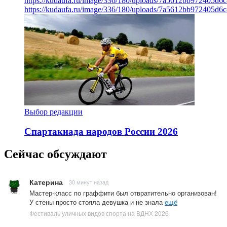
https://kudaufa.ru/image/336/180/uploads/7a5612bb972405d6
https://kudaufa.ru/image/336/180/uploads/7a5612bb972405d6
Выбор редакции
Спартакиада народов России 2026
Сейчас обсуждают
Катерина
30 минут назад
Мастер-класс по граффити был отвратительно организован!
У стены просто стояла девушка и не знала
ещё
Фестиваль уличных видов спорта на ВДНХ 2026