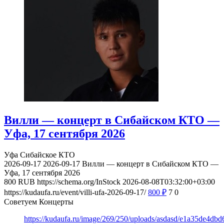
Вилли — концерт в Сибайском КТО —
Уфа, 17 сентября 2026
Уфа
Сибайское КТО
2026-09-17
2026-09-17
Вилли — концерт в Сибайском КТО —
Уфа, 17 сентября 2026
800
RUB
https://schema.org/InStock
2026-08-08T03:32:00+03:00
https://kudaufa.ru/event/villi-ufa-2026-09-17/
800
₽
7
0
Советуем Концерты
https://kudaufa.ru/image/269/250/uploads/asdasd/e1a35de4db