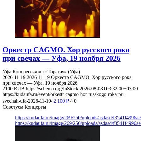
Оркестр CAGMO. Хор русского рока
при свечах — Уфа, 19 ноября 2026
Уфа
Конгресс-холл «Торатау» (Уфа)
2026-11-19
2026-11-19
Оркестр CAGMO. Хор русского рока
при свечах — Уфа, 19 ноября 2026
2100
RUB
https://schema.org/InStock
2026-08-08T03:32:00+03:00
https://kudaufa.ru/event/orkestr-cagmo-hor-russkogo-roka-pri-
svechah-ufa-2026-11-19/
2 100
₽
4
0
Советуем Концерты
https://kudaufa.ru/image/269/250/uploads/asdasd/f3541f4996
https://kudaufa.ru/image/269/250/uploads/asdasd/f3541f4996