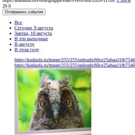
https://kudaufa.ru/event/gruppa-ruki-vverh-ufa-2026-11-28/
3 500
₽
20
0
Отображать события
Все
Сегодня, 9 августа
Завтра, 10 августа
В эти выходные
В августе
В этом году
https://kudaufa.ru/image/255/255/uploads/60ce25abaa11fb754
https://kudaufa.ru/image/255/255/uploads/60ce25abaa11fb754