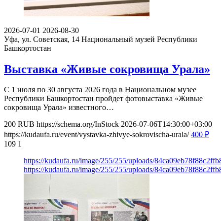
2026-07-01
2026-08-30
Уфа, ул. Советская, 14
Национальный музей Республики
Башкортостан
Выставка «Живые сокровища Урала»
С 1 июля по 30 августа 2026 года в Национальном музее
Республики Башкортостан пройдет фотовыставка «Живые
сокровища Урала» известного…
200
RUB
https://schema.org/InStock
2026-07-06T14:30:00+03:00
https://kudaufa.ru/event/vystavka-zhivye-sokrovischa-urala/
400
₽
109
1
https://kudaufa.ru/image/255/255/uploads/84ca09eb78f88c2f
https://kudaufa.ru/image/255/255/uploads/84ca09eb78f88c2f