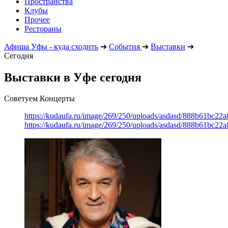
Пространства
Клубы
Прочее
Рестораны
Афиша Уфы - куда сходить
➔
События
➔
Выставки
➔
Сегодня
Выставки в Уфе сегодня
Советуем Концерты
https://kudaufa.ru/image/269/250/uploads/asdasd/888b61bc22
https://kudaufa.ru/image/269/250/uploads/asdasd/888b61bc22