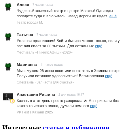
Алеся
7 часов назад
Чудесный камерный театр в центре Москвы! Однажды
попадете туда и влюбитесь, назад дороги не будет.
ещё
Театр города М.
Татьяна
7 часов назад
Ужасная организация! Войти бысиро можно только, если у
вас вип билет за 22 тысячи. Для остальных
ещё
Фестиваль «Пикник Афиши-2026»
Марианна
11 часов назад
Мы с мужем 28 июня посетили спектакль в Зимнем театре.
Получили истинное удовольствие! Великолепная
ещё
Спектакль «Запчасти для счастья»
Анастасия Ришина
2 дня назад 16:17
Казань в этот день просто разорвала 🔥 Мы приехали без
какого то четкого плана, думали немного
ещё
VK Fest в Казани 2025
Интересные
статьи и публикации