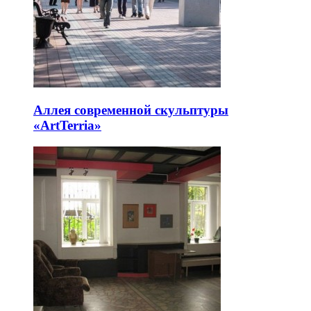
Аллея современной скульптуры
«ArtTerria»