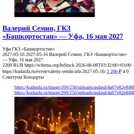
Валерий Семин, ГКЗ
«Башкортостан» — Уфа, 16 мая 2027
Уфа
ГКЗ «Башкортостан»
2027-05-16
2027-05-16
Валерий Семин, ГКЗ «Башкортостан»
— Уфа, 16 мая 2027
2200
RUB
https://schema.org/InStock
2026-08-08T03:32:00+03:00
https://kudaufa.ru/event/valeriy-semin-ufa-2027-05-16/
2 200
₽
4
0
Советуем Концерты
https://kudaufa.ru/image/269/250/uploads/asdasd/4a07e82e84
https://kudaufa.ru/image/269/250/uploads/asdasd/4a07e82e84