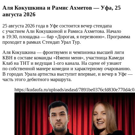
Аля Кокушкина и Рамис Ахметов — Уфа, 25
августа 2026
25 августа 2026 года в Уфе состоится вечер стендапа
с участием Али Кокушкиной и Рамиса Ахметова. Начало
в 19:30, площадка — бар «Дорогая, я перезвоню». Программа
проходит в рамках Стендап Урал Тур.
Аля Кокушкина — фронтвумен и чемпионка высшей лиги
КВН в составе команды «Имени меня», участница Камеди
Клаб на ТНТ и ведущая 1-ого канала. На сцене её узнают
по собственной манере комедии и характерному очарованию.
В городах Урала артистка выступит впервые, и вечер в Уфе —
часть этого дебютного маршрута.
https://kudaufa.ru/uploads/asdasd/7891be0376cfd830e770d4c0