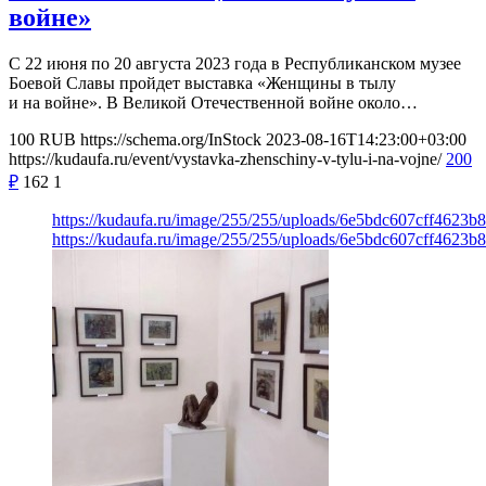
войне»
С 22 июня по 20 августа 2023 года в Республиканском музее
Боевой Славы пройдет выставка «Женщины в тылу
и на войне». В Великой Отечественной войне около…
100
RUB
https://schema.org/InStock
2023-08-16T14:23:00+03:00
https://kudaufa.ru/event/vystavka-zhenschiny-v-tylu-i-na-vojne/
200
₽
162
1
https://kudaufa.ru/image/255/255/uploads/6e5bdc607cff4623b
https://kudaufa.ru/image/255/255/uploads/6e5bdc607cff4623b