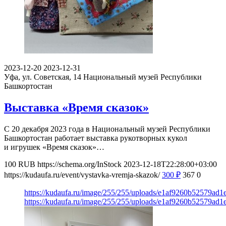
2023-12-20
2023-12-31
Уфа, ул. Советская, 14
Национальный музей Республики
Башкортостан
Выставка «Время сказок»
С 20 декабря 2023 года в Национальный музей Республики
Башкортостан работает выставка рукотворных кукол
и игрушек «Время сказок»…
100
RUB
https://schema.org/InStock
2023-12-18T22:28:00+03:00
https://kudaufa.ru/event/vystavka-vremja-skazok/
300
₽
367
0
https://kudaufa.ru/image/255/255/uploads/e1af9260b52579ad1
https://kudaufa.ru/image/255/255/uploads/e1af9260b52579ad1