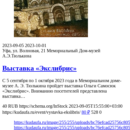
2023-09-05
2023-10-01
Уфа, ул. Волновая, 21
Мемориальный Дом-музей
А.Э.Тюлькина
Выставка «Экслибрис»
С 5 сентября по 1 октября 2023 года в Мемориальном доме-
музее А. Э. Тюлькина пройдет выставка Ольги Самосюк
«Экслибрис». Вниманию посетителей представлена
выставка…
40
RUB
https://schema.org/InStock
2023-09-05T15:55:00+03:00
https://kudaufa.ru/event/vystavka-ekslibris/
80
₽
528
0
https://kudaufa.ru/image/255/255/uploads/bc76efcad25756c8
https://kudaufa.ru/image/255/255/uploads/bc76efcad25756c8