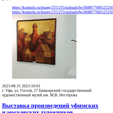
https://kudaufa.ru/image/255/255/uploads/be3f688770f65252
https://kudaufa.ru/image/255/255/uploads/be3f688770f65252
2023-08-31
2023-10-01
г. Уфа, ул. Гоголя, 27
Башкирский государственный
художественный музей им. М.В. Нестерова
Выставка произведений уфимских
и московских художников