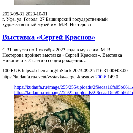
2023-08-31
2023-10-01
г. Уфа, ул. Гоголя, 27
Башкирский государственный
художественный музей им. М.В. Нестерова
Выставка «Сергей Краснов»
С 31 августа по 1 октября 2023 года в музее им. М. В.
Нестерова пройдет выставка «Сергей Краснов». Выставка
живописи к 75-летию со дня рождения…
100
RUB
https://schema.org/InStock
2023-09-25T16:31:00+03:00
https://kudaufa.ru/event/vystavka-sergej-krasnov/
200
₽
149
0
https://kudaufa.ru/image/255/255/uploads/2f9ecaa16fa85b66
https://kudaufa.ru/image/255/255/uploads/2f9ecaa16fa85b66