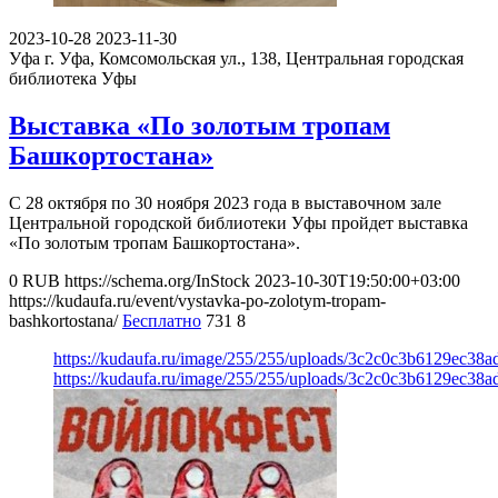
2023-10-28
2023-11-30
Уфа
г. Уфа, Комсомольская ул., 138, Центральная городская
библиотека Уфы
Выставка «По золотым тропам
Башкортостана»
С 28 октября по 30 ноября 2023 года в выставочном зале
Центральной городской библиотеки Уфы пройдет выставка
«По золотым тропам Башкортостана».
0
RUB
https://schema.org/InStock
2023-10-30T19:50:00+03:00
https://kudaufa.ru/event/vystavka-po-zolotym-tropam-
bashkortostana/
Бесплатно
731
8
https://kudaufa.ru/image/255/255/uploads/3c2c0c3b6129ec38a
https://kudaufa.ru/image/255/255/uploads/3c2c0c3b6129ec38a