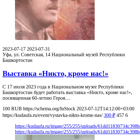
2023-07-17
2023-07-31
Уфа, ул. Советская, 14
Национальный музей Республики
Башкортостан
Выставка «Никто, кроме нас!»
С 17 июля 2023 года в Национальном музее Республики
Башкортостан будет работать выставка «Никто, кроме нас!»,
посвященная 60-летию Героя…
100
RUB
https://schema.org/InStock
2023-07-12T14:12:00+03:00
https://kudaufa.ru/event/vystavka-nikto-krome-nas/
300
₽
457
6
https://kudaufa.ru/image/255/255/uploads/61dd11830734c398
https://kudaufa.ru/image/255/255/uploads/61dd11830734c398