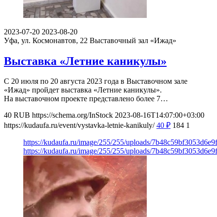
2023-07-20
2023-08-20
Уфа, ул. Космонавтов, 22
Выставочный зал «Ижад»
Выставка «Летние каникулы»
С 20 июля по 20 августа 2023 года в Выставочном зале
«Ижад» пройдет выставка «Летние каникулы».
На выставочном проекте представлено более 7…
40
RUB
https://schema.org/InStock
2023-08-16T14:07:00+03:00
https://kudaufa.ru/event/vystavka-letnie-kanikuly/
40
₽
184
1
https://kudaufa.ru/image/255/255/uploads/7b48c59bf3053d6e
https://kudaufa.ru/image/255/255/uploads/7b48c59bf3053d6e