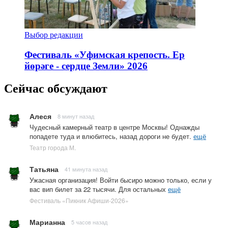
Выбор редакции
Фестиваль «Уфимская крепость. Ер
йөрәге - сердце Земли» 2026
Сейчас обсуждают
Алеся
8 минут назад
Чудесный камерный театр в центре Москвы! Однажды
попадете туда и влюбитесь, назад дороги не будет.
ещё
Театр города М.
Татьяна
41 минута назад
Ужасная организация! Войти бысиро можно только, если у
вас вип билет за 22 тысячи. Для остальных
ещё
Фестиваль «Пикник Афиши-2026»
Марианна
5 часов назад