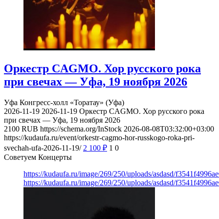
Оркестр CAGMO. Хор русского рока
при свечах — Уфа, 19 ноября 2026
Уфа
Конгресс-холл «Торатау» (Уфа)
2026-11-19
2026-11-19
Оркестр CAGMO. Хор русского рока
при свечах — Уфа, 19 ноября 2026
2100
RUB
https://schema.org/InStock
2026-08-08T03:32:00+03:00
https://kudaufa.ru/event/orkestr-cagmo-hor-russkogo-roka-pri-
svechah-ufa-2026-11-19/
2 100
₽
1
0
Советуем Концерты
https://kudaufa.ru/image/269/250/uploads/asdasd/f3541f4996
https://kudaufa.ru/image/269/250/uploads/asdasd/f3541f4996