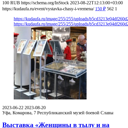
100
RUB
https://schema.org/InStock
2023-08-22T12:13:00+03:00
https://kudaufa.ru/event/vystavka-chasy-i-vremena/
150
₽
562
1
https://kudaufa.ru/image/255/255/uploads/b5cd3213e04df260
https://kudaufa.ru/image/255/255/uploads/b5cd3213e04df260
2023-06-22
2023-08-20
Уфа, Комарова, 7
Республиканский музей боевой Славы
Выставка «Женщины в тылу и на