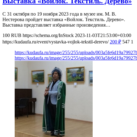
Выставка «Войлок. Текстиль. Дерево»
С 31 октября по 19 ноября 2023 года в музее им. М. В.
Нестерова пройдет выставка «Войлок. Текстиль. Дерево».
Выставка представляет избранные произведения…
100
RUB
https://schema.org/InStock
2023-11-03T21:53:00+03:00
https://kudaufa.ru/event/vystavka-vojlok-tekstil-derevo/
200
₽
547
1
https://kudaufa.ru/image/255/255/uploads/003a5fe6d19a79927
https://kudaufa.ru/image/255/255/uploads/003a5fe6d19a79927