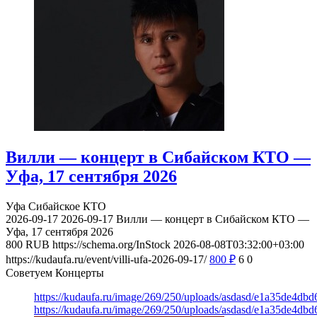
Вилли — концерт в Сибайском КТО —
Уфа, 17 сентября 2026
Уфа
Сибайское КТО
2026-09-17
2026-09-17
Вилли — концерт в Сибайском КТО —
Уфа, 17 сентября 2026
800
RUB
https://schema.org/InStock
2026-08-08T03:32:00+03:00
https://kudaufa.ru/event/villi-ufa-2026-09-17/
800
₽
6
0
Советуем Концерты
https://kudaufa.ru/image/269/250/uploads/asdasd/e1a35de4db
https://kudaufa.ru/image/269/250/uploads/asdasd/e1a35de4db