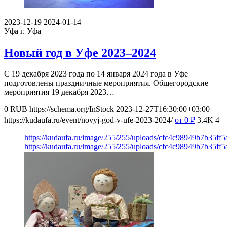
2023-12-19
2024-01-14
Уфа
г. Уфа
Новый год в Уфе 2023–2024
С 19 декабря 2023 года по 14 января 2024 года в Уфе
подготовлены праздничные мероприятия. Общегородские
мероприятия 19 декабря 2023…
0
RUB
https://schema.org/InStock
2023-12-27T16:30:00+03:00
https://kudaufa.ru/event/novyj-god-v-ufe-2023-2024/
от 0
₽
3.4K
4
https://kudaufa.ru/image/255/255/uploads/cfc4c98949b7b35ff
https://kudaufa.ru/image/255/255/uploads/cfc4c98949b7b35ff