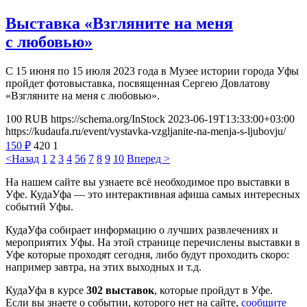
Выставка «Взгляните на меня
с любовью»
С 15 июня по 15 июля 2023 года в Музее истории города Уфы
пройдет фотовыставка, посвященная Сергею Довлатову
«Взгляните на меня с любовью».
100
RUB
https://schema.org/InStock
2023-06-19T13:33:00+03:00
https://kudaufa.ru/event/vystavka-vzgljanite-na-menja-s-ljubovju/
150
₽
420
1
<Назад
1
2
3
4
5
6
7
8
9
10
Вперед >
На нашем сайте вы узнаете всё необходимое про выставки в
Уфе. КудаУфа — это интерактивная афиша самых интересных
событий Уфы.
КудаУфа собирает информацию о лучших развлечениях и
мероприятих Уфы. На этой странице перечислены выставки в
Уфе которые проходят сегодня, либо будут проходить скоро:
например завтра, на этих выходных и т.д.
КудаУфа в курсе
302 выставок
, которые пройдут в Уфе.
Если вы знаете о событии, которого нет на сайте,
сообщите