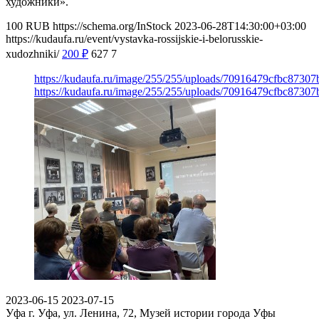
художники».
100
RUB
https://schema.org/InStock
2023-06-28T14:30:00+03:00
https://kudaufa.ru/event/vystavka-rossijskie-i-belorusskie-
xudozhniki/
200
₽
627
7
https://kudaufa.ru/image/255/255/uploads/70916479cfbc8730
https://kudaufa.ru/image/255/255/uploads/70916479cfbc8730
2023-06-15
2023-07-15
Уфа
г. Уфа, ул. Ленина, 72, Музей истории города Уфы