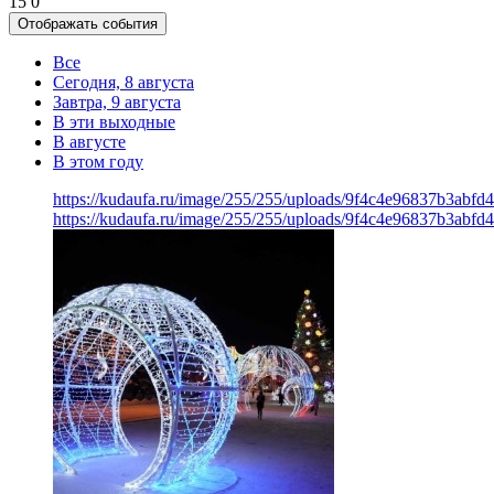
15
0
Отображать события
Все
Сегодня, 8 августа
Завтра, 9 августа
В эти выходные
В августе
В этом году
https://kudaufa.ru/image/255/255/uploads/9f4c4e96837b3abf
https://kudaufa.ru/image/255/255/uploads/9f4c4e96837b3abf