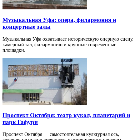
Музыкальная Уфа: опера, филармония и
концертные залы
Музыкальная Уфа охватывает историческую оперную сцену,
камерный зал, филармонию и крупные современные
площадки.
Проспект Октября: театр кукол, планетарий и
парк Гафури
Проспект Октября — самостоятельная культурная ось,
которую не нужно смешивать с историческим центром.