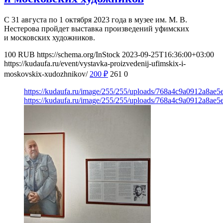
С 31 августа по 1 октября 2023 года в музее им. М. В.
Нестерова пройдет выставка произведений уфимских
и московских художников.
100
RUB
https://schema.org/InStock
2023-09-25T16:36:00+03:00
https://kudaufa.ru/event/vystavka-proizvedenij-ufimskix-i-
moskovskix-xudozhnikov/
200
₽
261
0
https://kudaufa.ru/image/255/255/uploads/768a4c9a0912a8ae
https://kudaufa.ru/image/255/255/uploads/768a4c9a0912a8ae