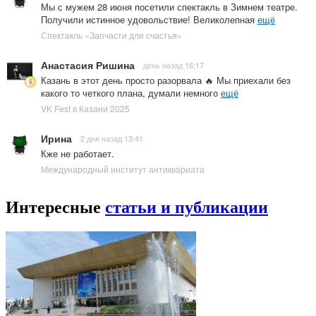
Мы с мужем 28 июня посетили спектакль в Зимнем театре.
Получили истинное удовольствие! Великолепная
ещё
Спектакль «Запчасти для счастья»
Анастасия Ришина
день назад 16:17
Казань в этот день просто разорвала 🔥 Мы приехали без
какого то четкого плана, думали немного
ещё
VK Fest в Казани 2025
Ирина
2 дня назад 13:41
Кже не работает.
Международный институт антиквариата
Интересные
статьи и публикации