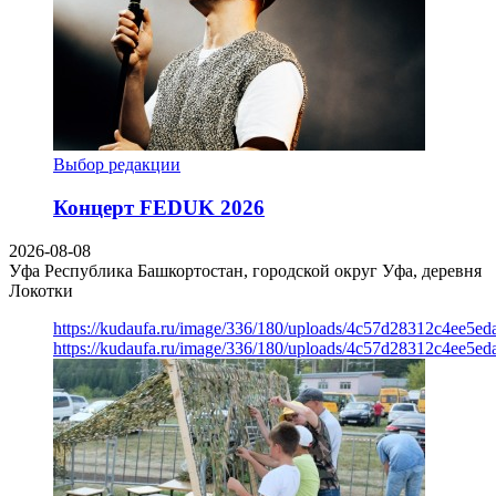
Выбор редакции
Концерт FEDUK 2026
2026-08-08
Уфа
Республика Башкортостан, городской округ Уфа, деревня
Локотки
https://kudaufa.ru/image/336/180/uploads/4c57d28312c4ee5ed
https://kudaufa.ru/image/336/180/uploads/4c57d28312c4ee5ed