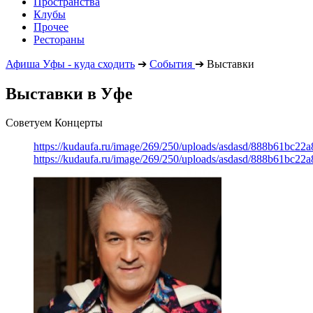
Пространства
Клубы
Прочее
Рестораны
Афиша Уфы - куда сходить
➔
События
➔
Выставки
Выставки в Уфе
Советуем Концерты
https://kudaufa.ru/image/269/250/uploads/asdasd/888b61bc22
https://kudaufa.ru/image/269/250/uploads/asdasd/888b61bc22