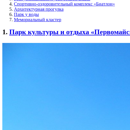
Спортивно-оздоровительный комплекс «Биатлон»
Архитектурная прогулка
Парк у воды
Мемориальный кластер
1.
Парк культуры и отдыха «Первомай