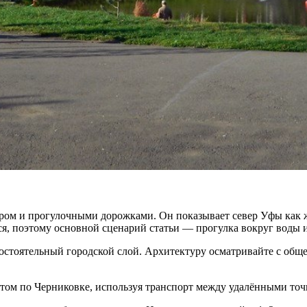
ром и прогулочными дорожками. Он показывает север Уфы как ж
я, поэтому основной сценарий статьи — прогулка вокруг воды 
остоятельный городской слой. Архитектуру осматривайте с обще
ом по Черниковке, используя транспорт между удалёнными точк