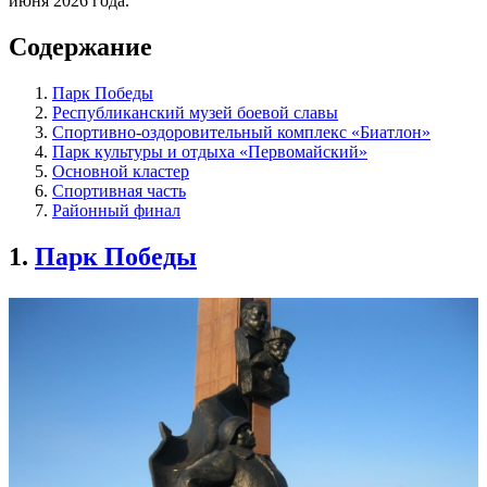
июня 2026 года.
Содержание
Парк Победы
Республиканский музей боевой славы
Спортивно-оздоровительный комплекс «Биатлон»
Парк культуры и отдыха «Первомайский»
Основной кластер
Спортивная часть
Районный финал
1.
Парк Победы