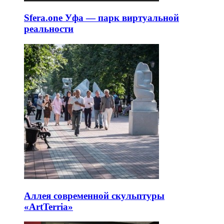
Sfera.one Уфа — парк виртуальной
реальности
Аллея современной скульптуры
«ArtTerria»