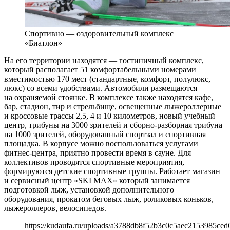
Спортивно — оздоровительный комплекс
«Биатлон»
На его территории находятся — гостиничный комплекс,
который располагает 51 комфортабельными номерами
вместимостью 170 мест (стандартные, комфорт, полулюкс,
люкс) со всеми удобствами. Автомобили размещаются
на охраняемой стоянке. В комплексе также находятся кафе,
бар, стадион, тир и стрельбище, освещенные лыжероллерные
и кроссовые трассы 2,5, 4 и 10 километров, новый учебный
центр, трибуны на 3000 зрителей и сборно-разборная трибуна
на 1000 зрителей, оборудованный спортзал и спортивная
площадка. В корпусе можно воспользоваться услугами
фитнес-центра, приятно провести время в сауне. Для
коллективов проводятся спортивные мероприятия,
формируются детские спортивные группы. Работает магазин
и сервисный центр «SKI MAX» который занимается
подготовкой лыж, установкой дополнительного
оборудования, прокатом беговых лыж, роликовых коньков,
лыжероллеров, велосипедов.
https://kudaufa.ru/uploads/a3788db8f52b3c0c5aec2153985ced