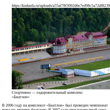
https://kudaufa.ru/uploads/a55af78f3092d6e7ed98c5a72df8239
Спортивно — оздоровительный комплекс
«Биатлон»
В 2006 году на комплексе «Биатлон» был проведен чемпионат
мира по летнему биатлону. В 2007 году международный союз