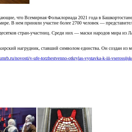
ющие, что Всемирная Фольклориада 2021 года в Башкортостане 
ре. В нем приняли участие более 2700 человек — представител
 десятков стран-участниц. Среди них — маски народов мира из
ирский нагрудник, ставший символом единства. Он создан из мо
umrb.ru/novosti/v-ufe-torzhestvenno-otkrylas-vystavka-k-iii-vserossijsko