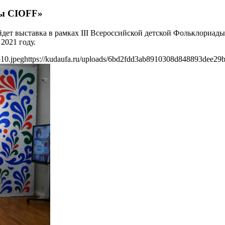
ды CIOFF»
йдет выставка в рамках III Всероссийской детской Фольклориад
2021 году.
10.jpeg
https://kudaufa.ru/uploads/6bd2fdd3ab8910308d848893dee29b