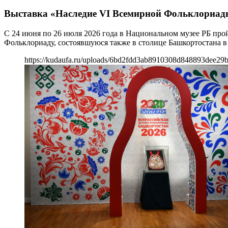
Выставка «Наследие VI Всемирной Фольклориа
С 24 июня по 26 июля 2026 года в Национальном музее РБ про
Фольклориаду, состоявшуюся также в столице Башкортостана в 
https://kudaufa.ru/uploads/6bd2fdd3ab8910308d848893dee29b