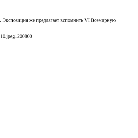
ы. Экспозиция же предлагает вспомнить VI Всемирную
10.jpeg
1200
800