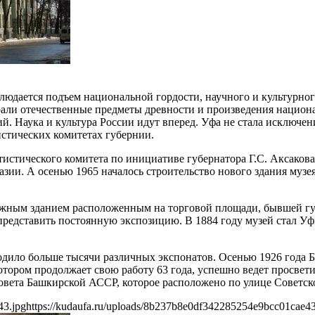
людается подъем национальной гордости, научного и культурног
ирали отечественные предметы древности и произведения национ
. Наука и культура России идут вперед. Уфа не стала исключен
истических комитетах губернии.
истического комитета по инициативе губернатора Г.С. Аксакова
и. А осенью 1965 началось строительство нового здания музея, 
ажным зданием расположенным на торговой площади, бывшей губ
 представить постоянную экспозицию. В 1884 году музей стал У
одило больше тысячи различных экспонатов. Осенью 1926 года 
котором продолжает свою работу 63 года, успешно ведет просвет
ета Башкирской АССР, которое расположено по улице Советской
43.jpg
https://kudaufa.ru/uploads/8b237b8e0df342285254e9bcc01cae43