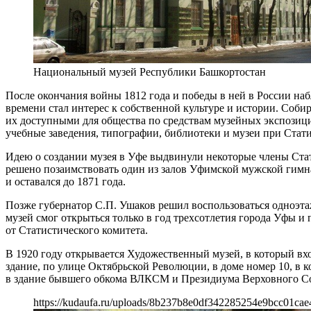
Национальный музей Республики Башкортостан
После окончания войны 1812 года и победы в ней в России наб
времени стал интерес к собственной культуре и истории. Соб
их доступными для общества по средствам музейных экспозиций
учебные заведения, типографии, библиотеки и музеи при Стат
Идею о создании музея в Уфе выдвинули некоторые члены Стат
решено позаимствовать один из залов Уфимской мужской гимнази
и оставался до 1871 года.
Позже губернатор С.П. Ушаков решил воспользоваться одноэт
музей смог открыться только в год трехсотлетия города Уфы и
от Статистического комитета.
В 1920 году открывается Художественный музей, в который вх
здание, по улице Октябрьской Революции, в доме номер 10, в 
в здание бывшего обкома ВЛКСМ и Президиума Верховного Сов
https://kudaufa.ru/uploads/8b237b8e0df342285254e9bcc01cae