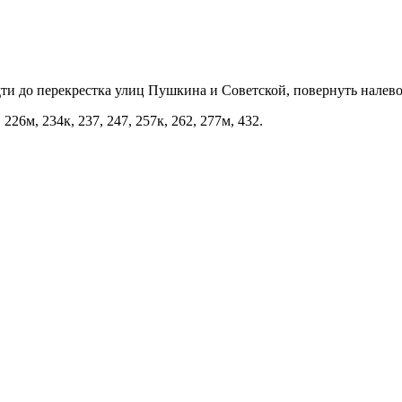
 до перекрестка улиц Пушкина и Советской, повернуть налево. А
 226м, 234к, 237, 247, 257к, 262, 277м, 432.