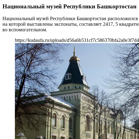
Национальный музей Республики Башкортостан
Национальный музей Республики Башкортостан расположился в 
на которой выставлены экспонаты, составляет 2417, 5 квадратн
во вспомогательном.
https://kudaufa.ru/uploads/d56a6b531cf7c586370bfa2a0e3f7d4