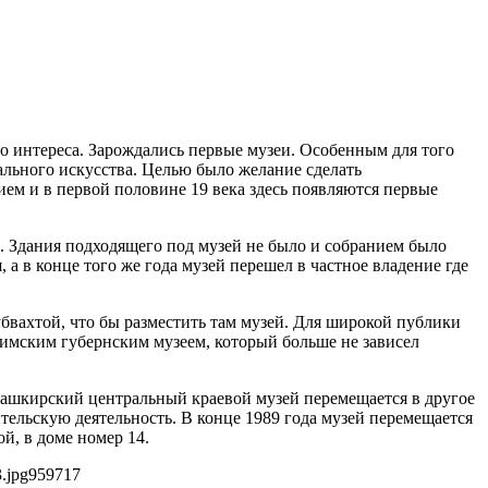
о интереса. Зарождались первые музеи. Особенным для того
ального искусства. Целью было желание сделать
ием и в первой половине 19 века здесь появляются первые
. Здания подходящего под музей не было и собранием было
а в конце того же года музей перешел в частное владение где
вахтой, что бы разместить там музей. Для широкой публики
фимским губернским музеем, который больше не зависел
Башкирский центральный краевой музей перемещается в другое
ительскую деятельность. В конце 1989 года музей перемещается
, в доме номер 14.
.jpg
959
717