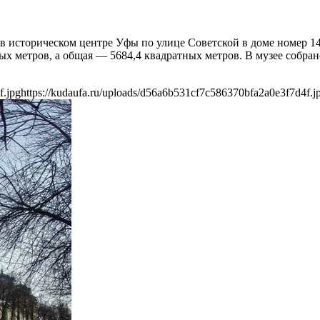
историческом центре Уфы по улице Советской в доме номер 14. 
ых метров, а общая — 5684,4 квадратных метров. В музее собран
f.jpg
https://kudaufa.ru/uploads/d56a6b531cf7c586370bfa2a0e3f7d4f.j