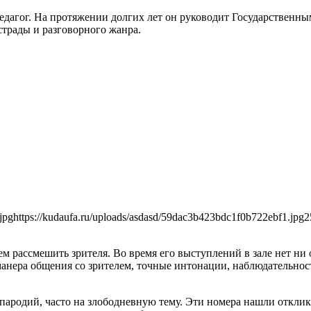
агог. На протяжении долгих лет он руководит Государственным
страды и разговорного жанра.
jpg
https://kudaufa.ru/uploads/asdasd/59dac3b423bdc1f0b722ebf1.jpg
2
рассмешить зрителя. Во время его выступлений в зале нет ни 
нера общения со зрителем, точные интонации, наблюдательность
пародий, часто на злободневную тему. Эти номера нашли отклик