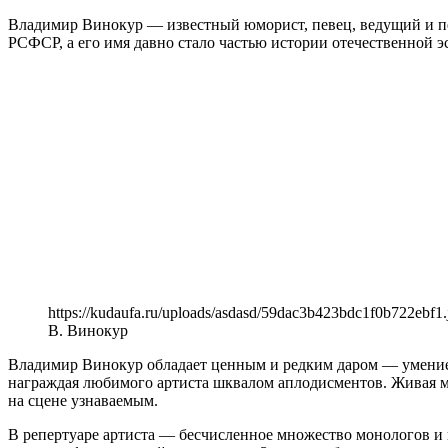
Владимир Винокур — известный юморист, певец, ведущий и пед
РСФСР, а его имя давно стало частью истории отечественной э
https://kudaufa.ru/uploads/asdasd/59dac3b423bdc1f0b722ebf1.
В. Винокур
Владимир Винокур обладает ценным и редким даром — умением 
награждая любимого артиста шквалом аплодисментов. Живая ма
на сцене узнаваемым.
В репертуаре артиста — бесчисленное множество монологов и 