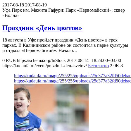
2017-08-18
2017-08-19
Уфа
Парк им. Мажита Гафури; Парк «Первомайский»; сквер
«Волна»
Праздник «День цветов»
18 августа в Уфе пройдет праздник «День цветов» в трех
парках. В Калининском районе он состоится в парке культуры
и отдыха «Первомайский». Начало…
0
RUB
https://schema.org/InStock
2017-08-14T18:24:00+03:00
https://kudaufa.ru/event/prazdnik-den-tsvetov/
Бесплатно
2.9K
8
https://kudaufa.ru/image/255/255/uploads/25e377a32fd50deb
https://kudaufa.ru/image/255/255/uploads/25e377a32fd50deb