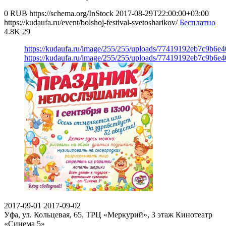
0
RUB
https://schema.org/InStock
2017-08-29T22:00:00+03:00
https://kudaufa.ru/event/bolshoj-festival-svetosharikov/
Бесплатно
4.8K
29
https://kudaufa.ru/image/255/255/uploads/77419192eb7c9b6e
https://kudaufa.ru/image/255/255/uploads/77419192eb7c9b6e
2017-09-01
2017-09-02
Уфа, ул. Кольцевая, 65, ТРЦ «Меркурий», 3 этаж
Кинотеатр
«Синема 5»