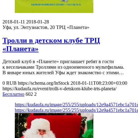
2018-01-11
2018-01-28
Уфа, ул. Энтузиастов, 20
ТРЦ «Планета»
Тролли в детском клубе ТРЦ
«Планета»
Детский клуб в «Планете» приглашает ребят в гости
к весельчаками Троллями из одноименного мультфильма.
В январе юных жителей Уфы ждет знакомство с этими…
0
RUB
https://schema.org/InStock
2018-01-11T08:23:00+03:00
https://kudaufa.ru/event/trolli-v-detskom-klube-trts-planeta/
Бесплатно
602
2
https://kudaufa.ru/image/255/255/uploads/12e9a4571ebc1a701
https://kudaufa.ru/image/255/255/uploads/12e9a4571ebc1a701