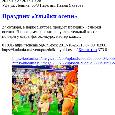
2017-10-27
2017-10-28
Уфа ул. Ленина, 65/3
Парк им. Ивана Якутова
Праздник «Улыбки осени»
27 октября, в парке Якутова пройдет праздник «Улыбки
осени». В программе праздника увлекательный квест
по берегу озера; фотоконкурс; мастер-класс…
0
RUB
https://schema.org/InStock
2017-10-25T15:07:00+03:00
https://kudaufa.ru/event/prazdnik-ulybki-oseni/
Бесплатно
373
0
https://kudaufa.ru/image/255/255/uploads/b0de5d5600404c05
https://kudaufa.ru/image/255/255/uploads/b0de5d5600404c05