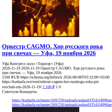
Оркестр CAGMO. Хор русского рока
при свечах — Уфа, 19 ноября 2026
Уфа
Конгресс-холл «Торатау» (Уфа)
2026-11-19
2026-11-19
Оркестр CAGMO. Хор русского рока
при свечах — Уфа, 19 ноября 2026
2100
RUB
https://schema.org/InStock
2026-08-08T03:32:00+03:00
https://kudaufa.ru/event/orkestr-cagmo-hor-russkogo-roka-pri-
svechah-ufa-2026-11-19/
2 100
₽
1
0
Советуем Концерты
https://kudaufa.ru/image/269/250/uploads/asdasd/f3541f4996
https://kudaufa.ru/image/269/250/uploads/asdasd/f3541f4996