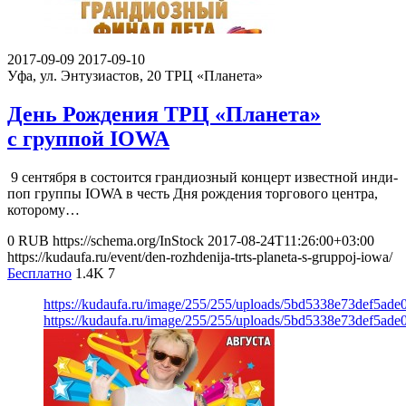
2017-09-09
2017-09-10
Уфа, ул. Энтузиастов, 20
ТРЦ «Планета»
День Рождения ТРЦ «Планета»
с группой IOWA
9 сентября в состоится грандиозный концерт известной инди-
поп группы IOWA в честь Дня рождения торгового центра,
которому…
0
RUB
https://schema.org/InStock
2017-08-24T11:26:00+03:00
https://kudaufa.ru/event/den-rozhdenija-trts-planeta-s-gruppoj-iowa/
Бесплатно
1.4K
7
https://kudaufa.ru/image/255/255/uploads/5bd5338e73def5ade
https://kudaufa.ru/image/255/255/uploads/5bd5338e73def5ade