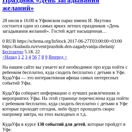
желаний»
28 июля в 16:00 в Уфимском парке имени И. Якутова
состоится один из самых ярких летних праздников «День
загадывания желаний». Гостей ждет насыщенная…
0
RUB
https://schema.org/InStock
2017-06-27T03:00:00+03:00
https://kudaufa.ru/event/prazdnik-den-zagadyvanija-zhelanij/
Бесплатно
5.1K
22
<Назад
1
2
3
4
5
6
7
8
9
Вперед >
На нашем сайте вы узнаете всё необходимое про куда пойти с
ребенком бесплатно, куда сходить бесплатно с детьми в Уфе.
КудаУфа — это интерактивная афиша самых интересных
событий Уфы.
КудаУфа собирает информацию о лучших развлечениях и
мероприятих Уфы. На этой странице перечислены куда пойти
с ребенком бесплатно, куда сходить бесплатно с детьми в Уфе
которые проходят сегодня, либо будут проходить скоро:
например завтра, на этих выходных и т.д.
КудаУфа в курсе
130 событий для детей
, которые пройдут в
Уфе.