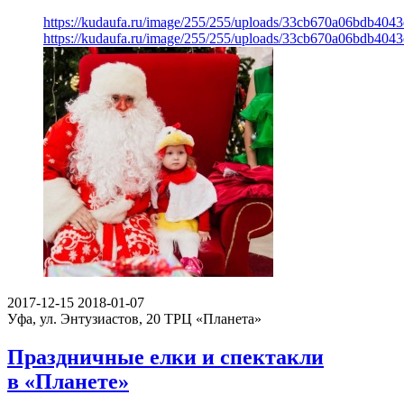
https://kudaufa.ru/image/255/255/uploads/33cb670a06bdb404
https://kudaufa.ru/image/255/255/uploads/33cb670a06bdb404
2017-12-15
2018-01-07
Уфа, ул. Энтузиастов, 20
ТРЦ «Планета»
Праздничные елки и спектакли
в «Планете»