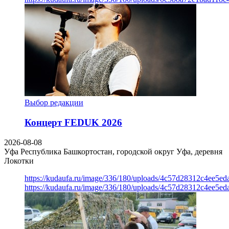
Выбор редакции
Концерт FEDUK 2026
2026-08-08
Уфа
Республика Башкортостан, городской округ Уфа, деревня
Локотки
https://kudaufa.ru/image/336/180/uploads/4c57d28312c4ee5ed
https://kudaufa.ru/image/336/180/uploads/4c57d28312c4ee5ed