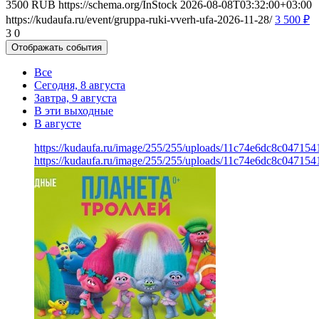
3500
RUB
https://schema.org/InStock
2026-08-08T03:32:00+03:00
https://kudaufa.ru/event/gruppa-ruki-vverh-ufa-2026-11-28/
3 500
₽
3
0
Отображать события
Все
Сегодня, 8 августа
Завтра, 9 августа
В эти выходные
В августе
https://kudaufa.ru/image/255/255/uploads/11c74e6dc8c047154
https://kudaufa.ru/image/255/255/uploads/11c74e6dc8c047154