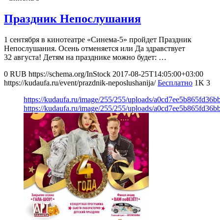
Праздник Непослушания
1 сентября в кинотеатре «Синема-5» пройдет Праздник
Непослушания. Осень отменяется или Да здравствует
32 августа! Детям на празднике можно будет: …
0
RUB
https://schema.org/InStock
2017-08-25T14:05:00+03:00
https://kudaufa.ru/event/prazdnik-neposlushanija/
Бесплатно
1K
3
https://kudaufa.ru/image/255/255/uploads/a0cd7ee5b865fd36
https://kudaufa.ru/image/255/255/uploads/a0cd7ee5b865fd36