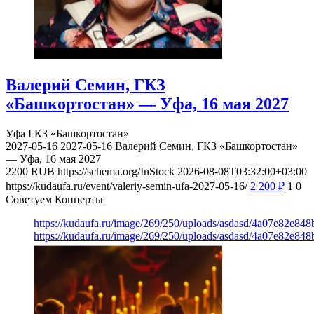
Валерий Семин, ГКЗ
«Башкортостан» — Уфа, 16 мая 2027
Уфа
ГКЗ «Башкортостан»
2027-05-16
2027-05-16
Валерий Семин, ГКЗ «Башкортостан»
— Уфа, 16 мая 2027
2200
RUB
https://schema.org/InStock
2026-08-08T03:32:00+03:00
https://kudaufa.ru/event/valeriy-semin-ufa-2027-05-16/
2 200
₽
1
0
Советуем Концерты
https://kudaufa.ru/image/269/250/uploads/asdasd/4a07e82e84
https://kudaufa.ru/image/269/250/uploads/asdasd/4a07e82e84