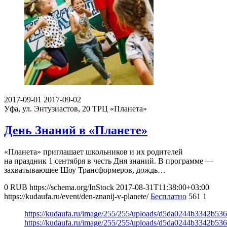
2017-09-01
2017-09-02
Уфа, ул. Энтузиастов, 20
ТРЦ «Планета»
День Знаний в «Планете»
«Планета» приглашает школьников и их родителей
на праздник 1 сентября в честь Дня знаний. В программе —
захватывающее Шоу Трансформеров, дождь…
0
RUB
https://schema.org/InStock
2017-08-31T11:38:00+03:00
https://kudaufa.ru/event/den-znanij-v-planete/
Бесплатно
561
1
https://kudaufa.ru/image/255/255/uploads/d5da0244b3342b53
https://kudaufa.ru/image/255/255/uploads/d5da0244b3342b53