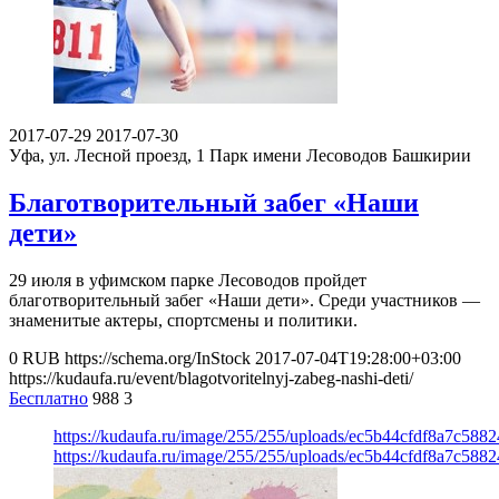
2017-07-29
2017-07-30
Уфа, ул. Лесной проезд, 1
Парк имени Лесоводов Башкирии
Благотворительный забег «Наши
дети»
29 июля в уфимском парке Лесоводов пройдет
благотворительный забег «Наши дети». Среди участников —
знаменитые актеры, спортсмены и политики.
0
RUB
https://schema.org/InStock
2017-07-04T19:28:00+03:00
https://kudaufa.ru/event/blagotvoritelnyj-zabeg-nashi-deti/
Бесплатно
988
3
https://kudaufa.ru/image/255/255/uploads/ec5b44cfdf8a7c588
https://kudaufa.ru/image/255/255/uploads/ec5b44cfdf8a7c588