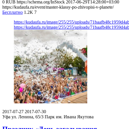
0
RUB
https://schema.org/InStock
2017-06-29T14:28:00+03:00
https://kudaufa.ru/event/master-klassy-po-zhivopisi-v-planete/
Бесплатно
1.2K
7
https://kudaufa.ru/image/255/255/uploads/71baafb48c1959d4
https://kudaufa.ru/image/255/255/uploads/71baafb48c1959d4
2017-07-27
2017-07-30
Уфа ул. Ленина, 65/3
Парк им. Ивана Якутова
Праздник «День загадывания