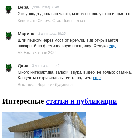
Вера
день назад 08:48
Хожу сюда довольно часто, мне тут очень уютно и приятно.
Кинотеатр Синема Стар Принц плаза
Марина
2 дня назад 16:25
Шли пешком через мост от Кремля, вид открывается
шикарный на фестивальную площадку. Федука
ещё
VK Fest в Казани 2025
Даня
3 дня назад 11:40
Много интерактива: запахи, звуки, видео; не только статика.
Концепты нетривиальны, есть, над чем
ещё
Выставка «Черновик будущего»
Интересные
статьи и публикации