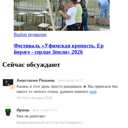
Выбор редакции
Фестиваль «Уфимская крепость. Ер
йөрәге - сердце Земли» 2026
Сейчас обсуждают
Анастасия Ришина
день назад 16:17
Казань в этот день просто разорвала 🔥 Мы приехали без
какого то четкого плана, думали немного
ещё
VK Fest в Казани 2025
Ирина
день назад 13:41
Кже не работает.
Международный институт антиквариата