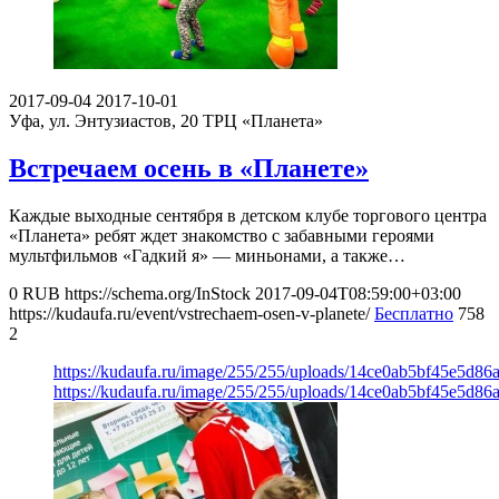
2017-09-04
2017-10-01
Уфа, ул. Энтузиастов, 20
ТРЦ «Планета»
Встречаем осень в «Планете»
Каждые выходные сентября в детском клубе торгового центра
«Планета» ребят ждет знакомство с забавными героями
мультфильмов «Гадкий я» — миньонами, а также…
0
RUB
https://schema.org/InStock
2017-09-04T08:59:00+03:00
https://kudaufa.ru/event/vstrechaem-osen-v-planete/
Бесплатно
758
2
https://kudaufa.ru/image/255/255/uploads/14ce0ab5bf45e5d8
https://kudaufa.ru/image/255/255/uploads/14ce0ab5bf45e5d8