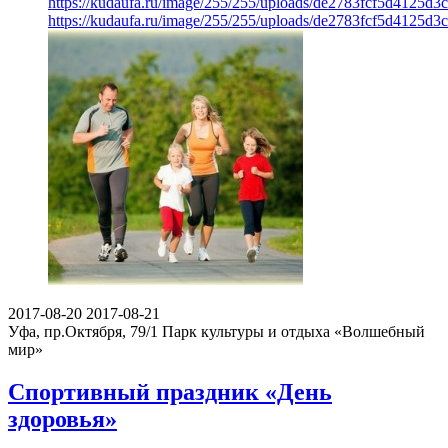
https://kudaufa.ru/image/255/255/uploads/de2783fcf5d4125d3
https://kudaufa.ru/image/255/255/uploads/de2783fcf5d4125d3
2017-08-20
2017-08-21
Уфа, пр.Октября, 79/1
Парк культуры и отдыха «Волшебный
мир»
Спортивный праздник «День
здоровья»