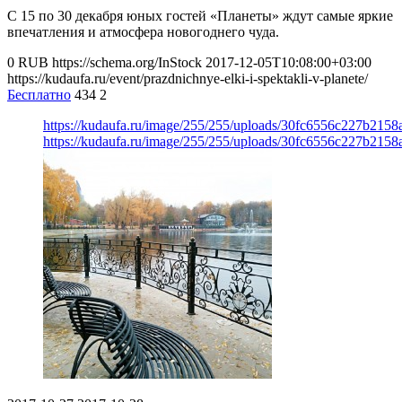
С 15 по 30 декабря юных гостей «Планеты» ждут самые яркие
впечатления и атмосфера новогоднего чуда.
0
RUB
https://schema.org/InStock
2017-12-05T10:08:00+03:00
https://kudaufa.ru/event/prazdnichnye-elki-i-spektakli-v-planete/
Бесплатно
434
2
https://kudaufa.ru/image/255/255/uploads/30fc6556c227b215
https://kudaufa.ru/image/255/255/uploads/30fc6556c227b215