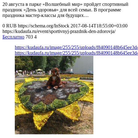
20 августа в парке «Волшебный мир» пройдет спортивный
праздник «День здоровья» для всей семьи. В программе
праздника мастер-классы для будущих…
0
RUB
https://schema.org/InStock
2017-08-14T18:55:00+03:00
https://kudaufa.ru/event/sportivnyj-prazdnik-den-zdorovja/
Бесплатно
703
4
https://kudaufa.ru/image/255/255/uploads/f84090148b645ee3d
https://kudaufa.ru/image/255/255/uploads/f84090148b645ee3d