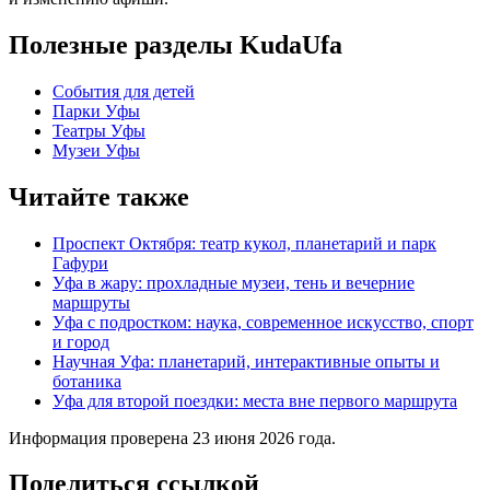
Полезные разделы KudaUfa
События для детей
Парки Уфы
Театры Уфы
Музеи Уфы
Читайте также
Проспект Октября: театр кукол, планетарий и парк
Гафури
Уфа в жару: прохладные музеи, тень и вечерние
маршруты
Уфа с подростком: наука, современное искусство, спорт
и город
Научная Уфа: планетарий, интерактивные опыты и
ботаника
Уфа для второй поездки: места вне первого маршрута
Информация проверена 23 июня 2026 года.
Поделиться ссылкой