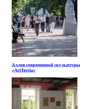
Аллея современной скульптуры
«ArtTerria»