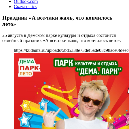
Outlook.com
Скачать .ics
Праздник «А все-таки жаль, что кончилось
лето»
25 августа в Дёмском парке культуры и отдыха состоится
семейный праздник «А все-таки жаль, что кончилось лето».
https://kudaufa.ru/uploads/5bd5338e73def5ade08c98ace0fdeec