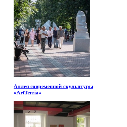
Аллея современной скульптуры
«ArtTerria»