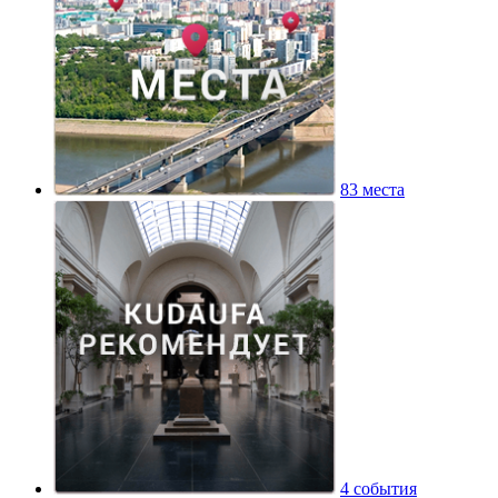
83 места
4 события