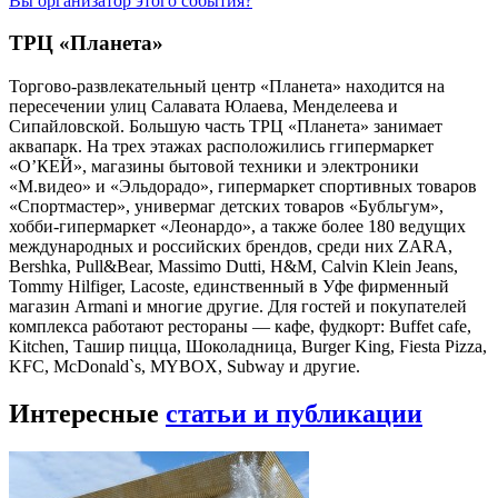
Вы организатор этого события?
ТРЦ «Планета»
Торгово-развлекательный центр «Планета» находится на
пересечении улиц Салавата Юлаева, Менделеева и
Сипайловской. Большую часть ТРЦ «Планета» занимает
аквапарк. На трех этажах расположились ггипермаркет
«О’КЕЙ», магазины бытовой техники и электроники
«М.видео» и «Эльдорадо», гипермаркет спортивных товаров
«Спортмастер», универмаг детских товаров «Бубльгум»,
хобби-гипермаркет «Леонардо», а также более 180 ведущих
международных и российских брендов, среди них ZARA,
Bershka, Pull&Bear, Massimo Dutti, H&M, Calvin Klein Jeans,
Tommy Hilfiger, Lacoste, единственный в Уфе фирменный
магазин Armani и многие другие. Для гостей и покупателей
комплекса работают рестораны — кафе, фудкорт: Buffet cafe,
Kitchen, Ташир пицца, Шоколадница, Burger King, Fiesta Pizza,
KFC, McDonald`s, MYBOX, Subway и другие.
Интересные
статьи и публикации