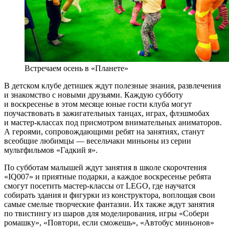
Встречаем осень в «Планете»
В детском клубе детишек ждут полезные знания, развлечения
и знакомство с новыми друзьями. Каждую субботу
и воскресенье в этом месяце юные гости клуба могут
поучаствовать в зажигательных танцах, играх, флэшмобах
и мастер-классах под присмотром внимательных аниматоров.
А героями, сопровождающими ребят на занятиях, станут
всеобщие любимцы — весельчаки миньоны из серии
мультфильмов «Гадкий я».
По субботам малышей ждут занятия в школе скорочтения
«IQ007» и приятные подарки, а каждое воскресенье ребята
смогут посетить мастер-классы от LEGO, где научатся
собирать здания и фигурки из конструктора, воплощая свои
самые смелые творческие фантазии. Их также ждут занятия
по твистингу из шаров для моделирования, игры «Собери
ромашку», «Повтори, если сможешь», «Автобус миньонов»