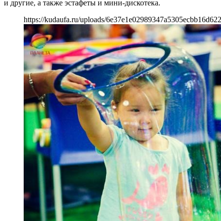
и другие, а также эстафеты и мини-дискотека.
https://kudaufa.ru/uploads/6e37e1e02989347a5305ecbb16d622