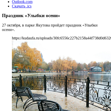
Outlook.com
Скачать .ics
Праздник «Улыбки осени»
27 октября, в парке Якутова пройдет праздник «Улыбки
осени».
https://kudaufa.ru/uploads/30fc6556c227b2158a44f738d0d632