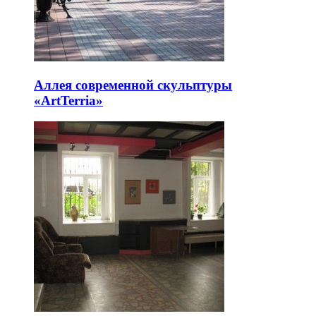
Аллея современной скульптуры
«ArtTerria»