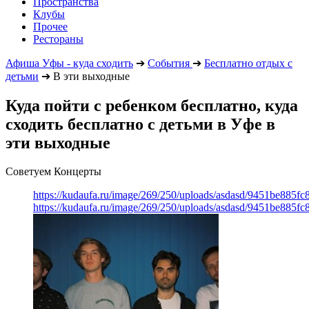
Пространства
Клубы
Прочее
Рестораны
Афиша Уфы - куда сходить
➔
События
➔
Бесплатно отдых с
детьми
➔
В эти выходные
Куда пойти с ребенком бесплатно, куда
сходить бесплатно с детьми в Уфе в
эти выходные
Советуем Концерты
https://kudaufa.ru/image/269/250/uploads/asdasd/9451be885fc
https://kudaufa.ru/image/269/250/uploads/asdasd/9451be885fc