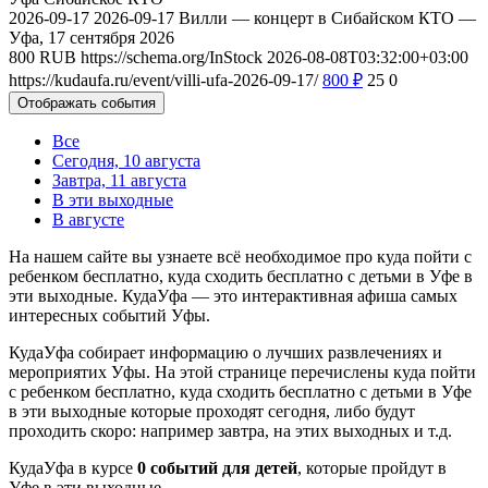
2026-09-17
2026-09-17
Вилли — концерт в Сибайском КТО —
Уфа, 17 сентября 2026
800
RUB
https://schema.org/InStock
2026-08-08T03:32:00+03:00
https://kudaufa.ru/event/villi-ufa-2026-09-17/
800
₽
25
0
Отображать события
Все
Сегодня, 10 августа
Завтра, 11 августа
В эти выходные
В августе
На нашем сайте вы узнаете всё необходимое про куда пойти с
ребенком бесплатно, куда сходить бесплатно с детьми в Уфе в
эти выходные. КудаУфа — это интерактивная афиша самых
интересных событий Уфы.
КудаУфа собирает информацию о лучших развлечениях и
мероприятих Уфы. На этой странице перечислены куда пойти
с ребенком бесплатно, куда сходить бесплатно с детьми в Уфе
в эти выходные которые проходят сегодня, либо будут
проходить скоро: например завтра, на этих выходных и т.д.
КудаУфа в курсе
0 событий для детей
, которые пройдут в
Уфе в эти выходные.