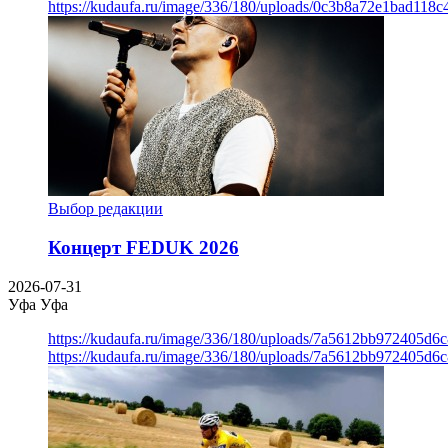
https://kudaufa.ru/image/336/180/uploads/0c3b8a72e1bad118
Выбор редакции
Концерт FEDUK 2026
2026-07-31
Уфа
Уфа
https://kudaufa.ru/image/336/180/uploads/7a5612bb972405d6
https://kudaufa.ru/image/336/180/uploads/7a5612bb972405d6