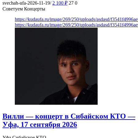
svechah-ufa-2026-11-19/
2 100
₽
27
0
Советуем Концерты
https://kudaufa.ru/image/269/250/uploads/asdasd/f3541f4996
https://kudaufa.ru/image/269/250/uploads/asdasd/f3541f4996
Вилли — концерт в Сибайском КТО —
Уфа, 17 сентября 2026
Уфа
Сибайское КТО