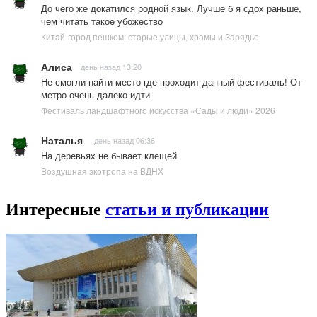
До чего же докатился родной язык. Лучше б я сдох раньше,
чем читать такое убожество
Китай-город пешком: старые улицы, храмы и Зарядье
Алиса
день назад 13:20
Не смогли найти место где проходит данный фестиваль! От
метро очень далеко идти
Фестиваль ландшафтного искусства «Сады и люди» 2026
Наталья
день назад 06:36
На деревьях не бывает клещей
Воздушная экотропа на ВДНХ
Интересные
статьи и публикации