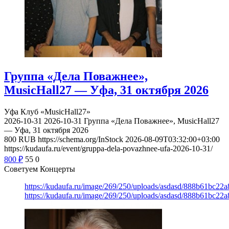
Группа «Дела Поважнее»,
MusicHall27 — Уфа, 31 октября 2026
Уфа
Клуб «MusicHall27»
2026-10-31
2026-10-31
Группа «Дела Поважнее», MusicHall27
— Уфа, 31 октября 2026
800
RUB
https://schema.org/InStock
2026-08-09T03:32:00+03:00
https://kudaufa.ru/event/gruppa-dela-povazhnee-ufa-2026-10-31/
800
₽
55
0
Советуем Концерты
https://kudaufa.ru/image/269/250/uploads/asdasd/888b61bc22
https://kudaufa.ru/image/269/250/uploads/asdasd/888b61bc22