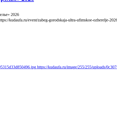
елье» 2026
ttps://kudaufa.ru/event/zabeg-gorodskaja-ultra-ufimskoe-ozherelje-202
805315d33d850496.jpg
https://kudaufa.ru/image/255/255/uploads/0c