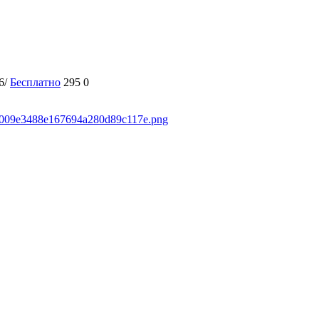
6/
Бесплатно
295
0
7e9009e3488e167694a280d89c117e.png