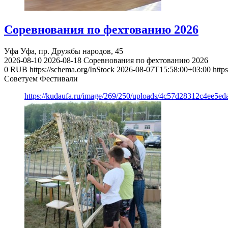
Соревнования по фехтованию 2026
Уфа
Уфа, пр. Дружбы народов, 45
2026-08-10
2026-08-18
Соревнования по фехтованию 2026
0
RUB
https://schema.org/InStock
2026-08-07T15:58:00+03:00
http
Советуем Фестивали
https://kudaufa.ru/image/269/250/uploads/4c57d28312c4ee5ed