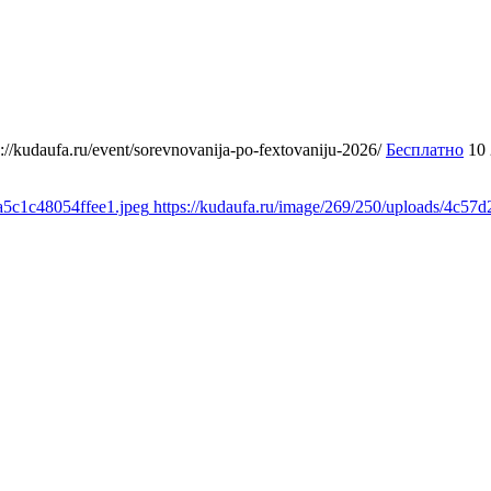
s://kudaufa.ru/event/sorevnovanija-po-fextovaniju-2026/
Бесплатно
10
a5c1c48054ffee1.jpeg
https://kudaufa.ru/image/269/250/uploads/4c5