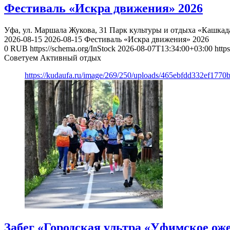
Фестиваль «Искра движения» 2026
Уфа, ул. Маршала Жукова, 31
Парк культуры и отдыха «Кашкад
2026-08-15
2026-08-15
Фестиваль «Искра движения» 2026
0
RUB
https://schema.org/InStock
2026-08-07T13:34:00+03:00
http
Советуем Активный отдых
https://kudaufa.ru/image/269/250/uploads/465ebfdd332ef177
Забег «Городская ультра «Уфимское оже