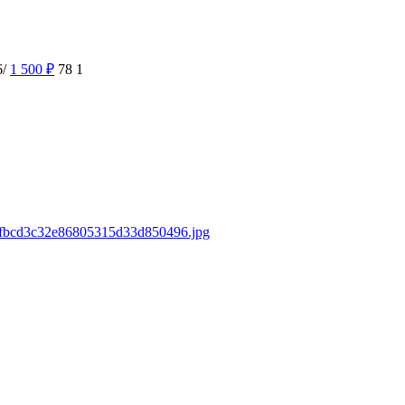
6/
1 500
₽
78
1
307fbcd3c32e86805315d33d850496.jpg