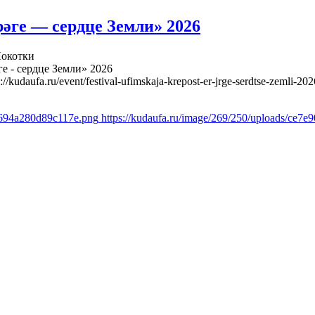
әге — сердце Земли» 2026
Локотки
е - сердце Земли» 2026
s://kudaufa.ru/event/festival-ufimskaja-krepost-er-jrge-serdtse-zemli-202
7694a280d89c117e.png
https://kudaufa.ru/image/269/250/uploads/ce