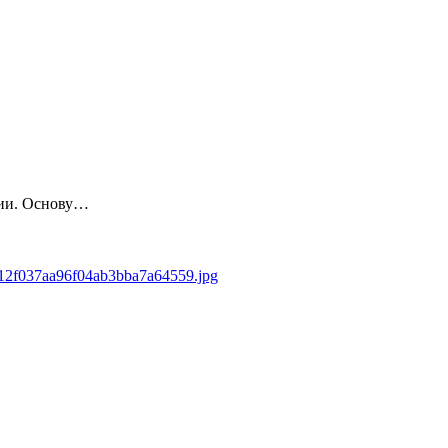
сии. Основу…
9412f037aa96f04ab3bba7a64559.jpg