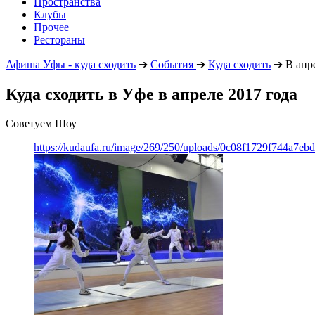
Пространства
Клубы
Прочее
Рестораны
Афиша Уфы - куда сходить
➔
События
➔
Куда сходить
➔
В апре
Куда сходить в Уфе в апреле 2017 года
Советуем Шоу
https://kudaufa.ru/image/269/250/uploads/0c08f1729f744a7e