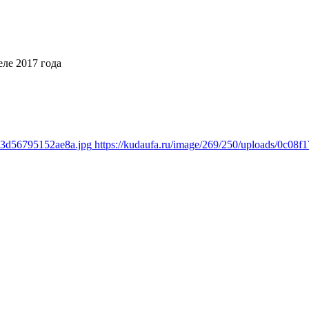
ле 2017 года
bd3d56795152ae8a.jpg
https://kudaufa.ru/image/269/250/uploads/0c0