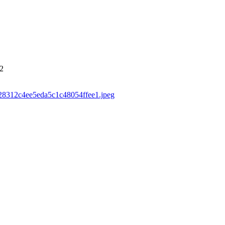
2
7d28312c4ee5eda5c1c48054ffee1.jpeg