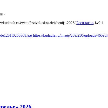
ан»
s://kudaufa.ru/event/festival-iskra-dvizhenija-2026/
Бесплатно
149
1
0bde1251f0256808.jpg
https://kudaufa.ru/image/269/250/uploads/465
релье» 2026