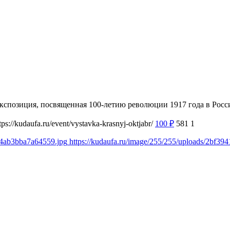
 экспозиция, посвященная 100-летию революции 1917 года в Рос
tps://kudaufa.ru/event/vystavka-krasnyj-oktjabr/
100
₽
581
1
04ab3bba7a64559.jpg
https://kudaufa.ru/image/255/255/uploads/2bf3