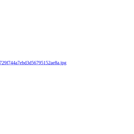
8f1729f744a7ebd3d56795152ae8a.jpg