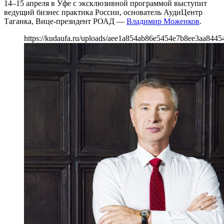
14–15 апреля в Уфе с эксклюзивной программой выступит
ведущий бизнес практика России, основатель АудиЦентр
Таганка, Вице-президент РОАД —
Владимир Моженков
.
https://kudaufa.ru/uploads/aee1a854ab86e5454e7b8ee3aa8445